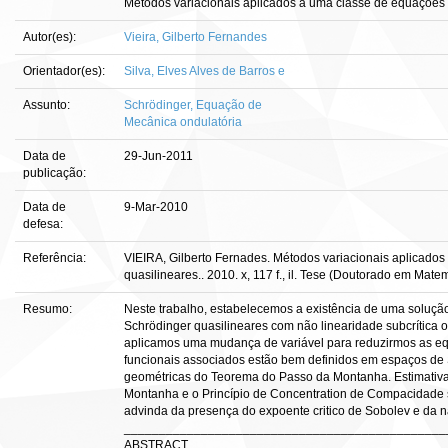
Métodos variacionais aplicados a uma classe de equações 
Autor(es):
Vieira, Gilberto Fernandes
Orientador(es):
Silva, Elves Alves de Barros e
Assunto:
Schrödinger, Equação de
Mecânica ondulatória
Data de
29-Jun-2011
publicação:
Data de
9-Mar-2010
defesa:
Referência:
VIEIRA, Gilberto Fernades. Métodos variacionais aplicado
quasilineares.. 2010. x, 117 f., il. Tese (Doutorado em Mate
Resumo:
Neste trabalho, estabelecemos a existência de uma soluçã
Schrödinger quasilineares com não linearidade subcrítica ou 
aplicamos uma mudança de variável para reduzirmos as eq
funcionais associados estão bem definidos em espaços de 
geométricas do Teorema do Passo da Montanha. Estimativa
Montanha e o Princípio de Concentration de Compacidade
advinda da presença do expoente critico de Sobolev e da n
______________________________________________
ABSTRACT