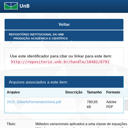
Skip
Voltar
navigation
REPOSITÓRIO INSTITUCIONAL DA UNB
PRODUÇÃO ACADÊMICA E CIENTÍFICA
TESES, DISSERTAÇÕES E PRODUTOS PÓS-DOUTORADO
Use este identificador para citar ou linkar para este item:
http://repositorio.unb.br/handle/10482/8791
Arquivos associados a este item:
Arquivo
Descrição
Tamanho
Formato
2010_GilbertoFernandesVieira.pdf
780,65
Adobe
kB
PDF
Título:
Métodos variacionais aplicados a uma classe de equações 