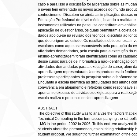
caso e para isso a discussão foi alicerçada sobre as mud
o jovem tem enfrentado os novos acordos do mundo produti
conhecimento. Discutem-se ainda as implicações dessas m
Educação Profissional de nível médio, focando a realidade
instrumentos utilizados na pesquisa consistiram em análise
aplicação de questionários, os quais permitiram a coleta de 
dados apoiou-se na revisão dos teóricos, discutida ao lon
que deu origem ao estudo. Os resultados obtidos nesta inv
escolares como aquelas responsáveis pela produção da ev
atividades demandadas, pela escola para a execução do cu
ensino-aprendizagem foram identificadas como as causad
desse curso; para os de Informática a não-identificação co
atividades demandadas para a execução do curso, além da
aprendizagem representaram fatores produtores do fenôme
professores participantes da pesquisa sobre o fenômeno s
Enquanto a escola identifica as dificuldades dos alunos com
convivência em alojamento e refeitório como responsáveis p
apontam o excesso de atividades exigidas para a realizaç
escola realiza o processo ensino-aprendizagem.
______________________________________________
ABSTRACT
The objective of this study was to analyze the factors that e
Technical Computing in the form accompanying the school's
- MG in the period 2002 to 2006. To this end, we analyzed 
students about the phenomenon, establishing relationship be
student dropout. We sought to further examination of the cop