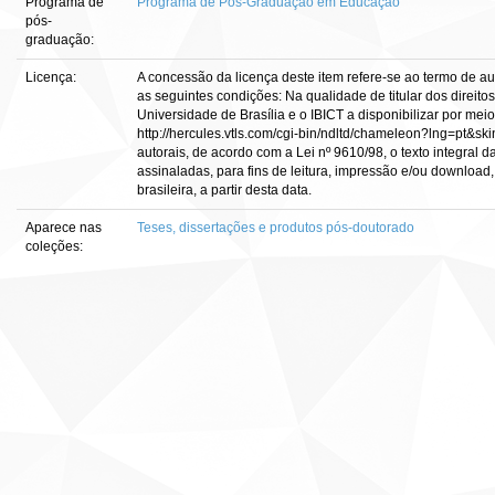
Programa de
Programa de Pós-Graduação em Educação
pós-
graduação:
Licença:
A concessão da licença deste item refere-se ao termo de a
as seguintes condições: Na qualidade de titular dos direitos
Universidade de Brasília e o IBICT a disponibilizar por meio
http://hercules.vtls.com/cgi-bin/ndltd/chameleon?lng=pt&sk
autorais, de acordo com a Lei nº 9610/98, o texto integral 
assinaladas, para fins de leitura, impressão e/ou download, 
brasileira, a partir desta data.
Aparece nas
Teses, dissertações e produtos pós-doutorado
coleções: