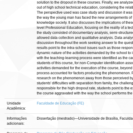
solution to the dropout in these courses. Finally, we analyz
out of high school technical education, considering the relat
The perspective used was case study and discussion it was
the way the young man has faced the new arrangements of t
knowledge society. It also discusses the implications of the
level Professional Education, focusing on the reality of a te
the study consisted of documentary analysis, semi-structur
allowed data collection and qualitative analysis. Data analys
discussion throughout the work seeking answer to the questi
results point to the intra-school issues such as those respo
dynamic nature of the activities demanded by the school to 
with the teaching-learning process were identified as the c
students of this course, for non-Computer identification assoc
activities demanded for the execution of the course, beyond t
process accounted for factors producing the phenomenon. 
research on the phenomenon away from those perceived by s
students' difficulties with separation from family, the chall
responsible for the high dropout rate, students point to the e
the course aggravated with the way the school performs the
Unidade
Faculdade de Educação (FE)
Acadêmica:
Informações
Dissertação (mestrado)—Universidade de Brasília, Faculd
adicionais: