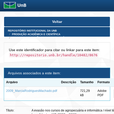
Skip
Voltar
navigation
REPOSITÓRIO INSTITUCIONAL DA UNB
PRODUÇÃO ACADÊMICA E CIENTÍFICA
TESES, DISSERTAÇÕES E PRODUTOS PÓS-DOUTORADO
Use este identificador para citar ou linkar para este item:
http://repositorio.unb.br/handle/10482/8676
Arquivos associados a este item:
Arquivo
Descrição
Tamanho
Formato
2009_MarciaRodriguesMachado.pdf
721,29
Adobe
kB
PDF
Título:
A evasão nos cursos de agropecuária e informática / nível t