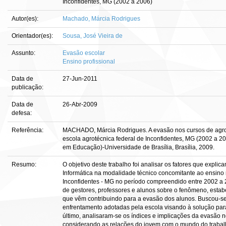
Inconfidentes, MG (2002 a 2006)
Autor(es):
Machado, Márcia Rodrigues
Orientador(es):
Sousa, José Vieira de
Assunto:
Evasão escolar
Ensino profissional
Data de
27-Jun-2011
publicação:
Data de
26-Abr-2009
defesa:
Referência:
MACHADO, Márcia Rodrigues. A evasão nos cursos de agrope
escola agrotécnica federal de Inconfidentes, MG (2002 a 200
em Educação)-Universidade de Brasília, Brasília, 2009.
Resumo:
O objetivo deste trabalho foi analisar os fatores que expli
Informática na modalidade técnico concomitante ao ensino
Inconfidentes - MG no período compreendido entre 2002 a 
de gestores, professores e alunos sobre o fenômeno, estabe
que vêm contribuindo para a evasão dos alunos. Buscou-se
enfrentamento adotadas pela escola visando à solução para
último, analisaram-se os índices e implicações da evasão n
considerando as relações do jovem com o mundo do trabalho.