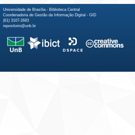
Universidade de Brasília - Biblioteca Central
Coordenadoria de Gestão da Informação Digital - GID
(61) 3107-2683
repositorio@unb.br
Fale conosco
Sobre