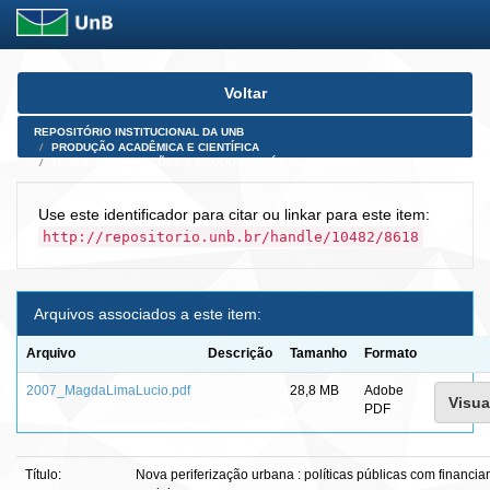
Skip
Voltar
navigation
REPOSITÓRIO INSTITUCIONAL DA UNB
PRODUÇÃO ACADÊMICA E CIENTÍFICA
TESES, DISSERTAÇÕES E PRODUTOS PÓS-DOUTORADO
Use este identificador para citar ou linkar para este item:
http://repositorio.unb.br/handle/10482/8618
Arquivos associados a este item:
Arquivo
Descrição
Tamanho
Formato
2007_MagdaLimaLucio.pdf
28,8 MB
Adobe
Visua
PDF
Título:
Nova periferização urbana : políticas públicas com financia