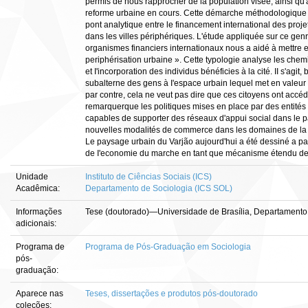
permis de nous rapprocher de la population visée, ainsi qu'
reforme urbaine en cours. Cette démarche méthodologique no
pont analytique entre le financement international des projet
dans les villes périphériques. L'étude appliquée sur ce gen
organismes financiers internationaux nous a aidé à mettre e
periphérisation urbaine ». Cette typologie analyse les chem
et I'incorporation des individus bénéficies à la cité. II s'ag
subalterne des gens à I'espace urbain lequel met en valeur
par contre, cela ne veut pas dire que ces citoyens ont accédé 
remarquerque les politiques mises en place par des entités
capables de supporter des réseaux d'appui social dans le pa
nouvelles modalités de commerce dans les domaines de la san
Le paysage urbain du Varjão aujourd'hui a été dessiné a par
de I'economie du marche en tant que mécanisme étendu de 
Unidade
Instituto de Ciências Sociais (ICS)
Acadêmica:
Departamento de Sociologia (ICS SOL)
Informações
Tese (doutorado)—Universidade de Brasília, Departamento 
adicionais:
Programa de
Programa de Pós-Graduação em Sociologia
pós-
graduação:
Aparece nas
Teses, dissertações e produtos pós-doutorado
coleções: