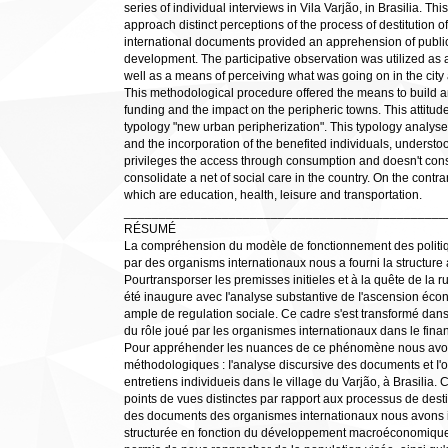
series of individual interviews in Vila Varjão, in Brasilia. T
approach distinct perceptions of the process of destitution o
international documents provided an apprehension of publi
development. The participative observation was utilized as
well as a means of perceiving what was going on in the city
This methodological procedure offered the means to build an
funding and the impact on the peripheric towns. This attitud
typology "new urban peripherization". This typology analyse
and the incorporation of the benefited individuals, underst
privileges the access through consumption and doesn't constit
consolidate a net of social care in the country. On the contr
which are education, health, leisure and transportation.
______________________________________________
RÉSUMÉ
La compréhension du modèle de fonctionnement des politiqu
par des organisms internationaux nous a fourni la structure 
Pourtransporser les premisses initieles et à la quête de la r
été inaugure avec I'analyse substantive de I'ascension
ample de regulation sociale. Ce cadre s'est transformé dan
du rôle joué par les organismes internationaux dans le fina
Pour appréhender les nuances de ce phénomène nous avo
méthodologiques : I'analyse discursive des documents et I'o
entretiens individueis dans le village du Varjão, à Brasilia. 
points de vues distinctes par rapport aux processus de desti
des documents des organismes internationaux nous avons ide
structurée en fonction du développement macroéconomique. L