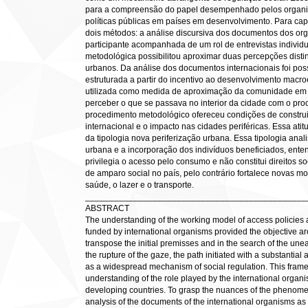
para a compreensão do papel desempenhado pelos organis
políticas públicas em países em desenvolvimento. Para cap
dois métodos: a análise discursiva dos documentos dos or
participante acompanhada de um rol de entrevistas individu
metodológica possibilitou aproximar duas percepções disti
urbanos. Da análise dos documentos internacionais foi pos
estruturada a partir do incentivo ao desenvolvimento macro
utilizada como medida de aproximação da comunidade em
perceber o que se passava no interior da cidade com o pr
procedimento metodológico ofereceu condições de construir
internacional e o impacto nas cidades periféricas. Essa at
da tipologia nova periferização urbana. Essa tipologia an
urbana e a incorporação dos indivíduos beneficiados, ent
privilegia o acesso pelo consumo e não constitui direitos s
de amparo social no país, pelo contrário fortalece novas m
saúde, o lazer e o transporte.
______________________________________________
ABSTRACT
The understanding of the working model of access policies
funded by international organisms provided the objective ar
transpose the initial premisses and in the search of the un
the rupture of the gaze, the path initiated with a substantia
as a widespread mechanism of social regulation. This frame t
understanding of the role played by the international organis
developing countries. To grasp the nuances of the phenom
analysis of the documents of the international organisms as 