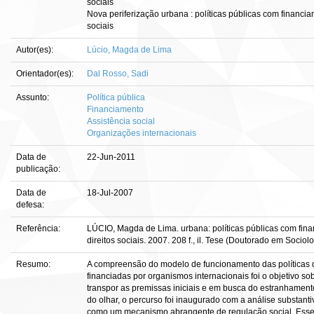
sociais
Nova periferização urbana : políticas públicas com financia
sociais
Autor(es):
Lúcio, Magda de Lima
Orientador(es):
Dal Rosso, Sadi
Assunto:
Política pública
Financiamento
Assistência social
Organizações internacionais
Data de
22-Jun-2011
publicação:
Data de
18-Jul-2007
defesa:
Referência:
LÚCIO, Magda de Lima. urbana: políticas públicas com fina
direitos sociais. 2007. 208 f., il. Tese (Doutorado em Sociol
Resumo:
A compreensão do modelo de funcionamento das políticas d
financiadas por organismos internacionais foi o objetivo so
transpor as premissas iniciais e em busca do estranhamen
do olhar, o percurso foi inaugurado com a análise substa
como um mecanismo abrangente de regulação social. Esse 