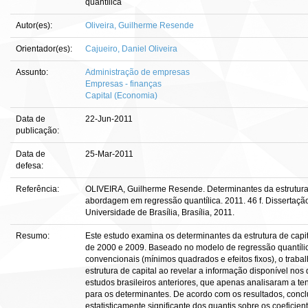
quantílica
Autor(es):
Oliveira, Guilherme Resende
Orientador(es):
Cajueiro, Daniel Oliveira
Assunto:
Administração de empresas
Empresas - finanças
Capital (Economia)
Data de
22-Jun-2011
publicação:
Data de
25-Mar-2011
defesa:
Referência:
OLIVEIRA, Guilherme Resende. Determinantes da estrutura 
abordagem em regressão quantílica. 2011. 46 f. Dissertaç
Universidade de Brasília, Brasília, 2011.
Resumo:
Este estudo examina os determinantes da estrutura de capit
de 2000 e 2009. Baseado no modelo de regressão quantíl
convencionais (mínimos quadrados e efeitos fixos), o trab
estrutura de capital ao revelar a informação disponível nos
estudos brasileiros anteriores, que apenas analisaram a t
para os determinantes. De acordo com os resultados, concl
estatisticamente significante dos quantis sobre os coeficient