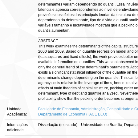
determinantes variam dependendo do quantil. Essa influênci
falência e agência correspondentes ao nível de endividame
previsões dos efeitos das principais teorias da estrutura de 
dependendo do determinante, tipo de dívida e quantil anal
variáveis tamanho e lucratividade mostram que a pecking o
quantis aumentam.
______________________________________________
ABSTRACT
This work examines the determinants of the capital structur
2000 and 2009. Based on quantile regression model and on
(least squares and fixed effects), the work provides better un
available information on quantiles. This was not observed in
only the general trend of the determinant’s parameters. Acco
exists a significant statistical influence of the quantile on the 
determinants change depending on the quantile. This can be 
agency costs relative to the leverage of firms, hence, relativ
effects of main theories of capital structure, pecking order a
determinant, type of debt and quantile analyzed. Nevertheles
profitability show that the pecking order becomes stronger a
Unidade
Faculdade de Economia, Administração, Contabilidade e Ge
Acadêmica:
Departamento de Economia (FACE ECO)
Informações
Dissertação (mestrado)—Universidade de Brasília, Depart
adicionais: