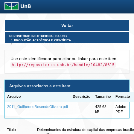
Skip
Voltar
navigation
REPOSITÓRIO INSTITUCIONAL DA UNB
PRODUÇÃO ACADÊMICA E CIENTÍFICA
TESES, DISSERTAÇÕES E PRODUTOS PÓS-DOUTORADO
Use este identificador para citar ou linkar para este item:
http://repositorio.unb.br/handle/10482/8615
Arquivos associados a este item:
Arquivo
Descrição
Tamanho
Formato
2011_GuilhermeResendeOliveira.pdf
425,68
Adobe
kB
PDF
Título:
Determinantes da estrutura de capital das empresas brasi