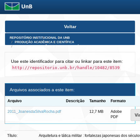
Skip
Voltar
navigation
REPOSITÓRIO INSTITUCIONAL DA UNB
PRODUÇÃO ACADÊMICA E CIENTÍFICA
TESES, DISSERTAÇÕES E PRODUTOS PÓS-DOUTORADO
Use este identificador para citar ou linkar para este item:
http://repositorio.unb.br/handle/10482/8539
Arquivos associados a este item:
Arquivo
Descrição
Tamanho
Formato
2011_JoanesdaSilvaRocha.pdf
12,7 MB
Adobe
Vi
PDF
Título:
Arquitetura e tática militar : fortalezas japonesas dos século