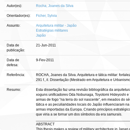
Autor(es):
Rocha, Joanes da Silva
Orientador(es):
Ficher, Sylvia
Assunto:
Arquitetura militar - Japão
Estratégias militares
Japão
Data de
21-Jun-2011
publicação:
Data de
9-Fev-2011
defesa:
Referência:
ROCHA, Joanes da Silva. Arquitetura e tática militar: forta
291 f., il. Dissertação (Mestrado em Arquitetura e Urbanismo
Resumo:
Esta dissertação faz uma revisão bibliográfica da arquitetur
xoguns unificadores Oda Nobunaga, Toyotomi Hideyoshi e 
armas de fogo “na terra do sol nascente”, em meados do s
tática e as peculiaridades locais do Japão influenciaram na
armas importadas da Europa. Criando princípios estratégico
que viria a se tornar um dos símbolos da era samurais.
______________________________________________
ABSTRACT
This thesis makes a review of military architecture in Japan 