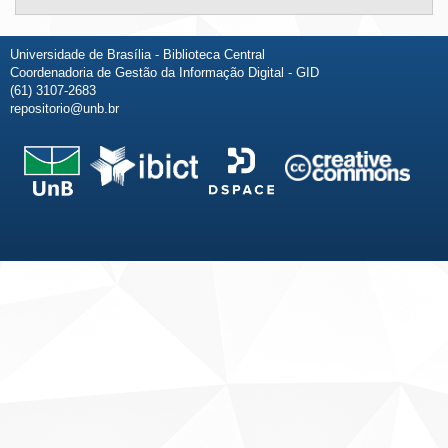
Universidade de Brasília - Biblioteca Central
Coordenadoria de Gestão da Informação Digital - GID
(61) 3107-2683
repositorio@unb.br
Fale conosco
Sobre