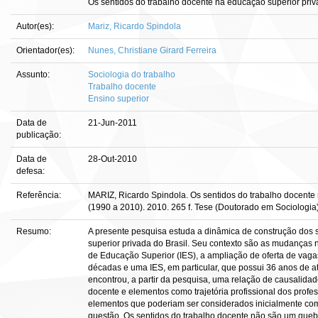
Os sentidos do trabalho docente na educação superior pr
Autor(es):
Mariz, Ricardo Spindola
Orientador(es):
Nunes, Christiane Girard Ferreira
Assunto:
Sociologia do trabalho
Trabalho docente
Ensino superior
Data de
21-Jun-2011
publicação:
Data de
28-Out-2010
defesa:
Referência:
MARIZ, Ricardo Spindola. Os sentidos do trabalho docent
(1990 a 2010). 2010. 265 f. Tese (Doutorado em Sociologia)-
Resumo:
A presente pesquisa estuda a dinâmica de construção dos 
superior privada do Brasil. Seu contexto são as mudanças n
de Educação Superior (IES), a ampliação de oferta de vaga
décadas e uma IES, em particular, que possui 36 anos de 
encontrou, a partir da pesquisa, uma relação de causalidade
docente e elementos como trajetória profissional dos profe
elementos que poderiam ser considerados inicialmente com
questão. Os sentidos do trabalho docente não são um quebr