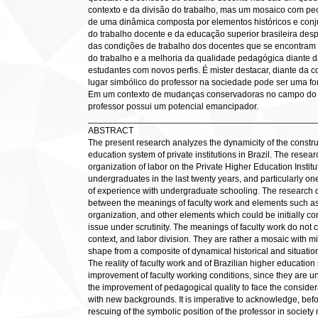
contexto e da divisão do trabalho, mas um mosaico com pe
de uma dinâmica composta por elementos históricos e conjunt
do trabalho docente e da educação superior brasileira desp
das condições de trabalho dos docentes que se encontram 
do trabalho e a melhoria da qualidade pedagógica diante d
estudantes com novos perfis. É mister destacar, diante da c
lugar simbólico do professor na sociedade pode ser uma f
Em um contexto de mudanças conservadoras no campo do tr
professor possui um potencial emancipador.
______________________________________________
ABSTRACT
The present research analyzes the dynamicity of the construc
education system of private institutions in Brazil. The resea
organization of labor on the Private Higher Education Institu
undergraduates in the last twenty years, and particularly on
of experience with undergraduate schooling. The research di
between the meanings of faculty work and elements such as f
organization, and other elements which could be initially c
issue under scrutinity. The meanings of faculty work do not c
context, and labor division. They are rather a mosaic with 
shape from a composite of dynamical historical and situationa
The reality of faculty work and of Brazilian higher education
improvement of faculty working conditions, since they are u
the improvement of pedagogical quality to face the conside
with new backgrounds. It is imperative to acknowledge, before
rescuing of the symbolic position of the professor in society