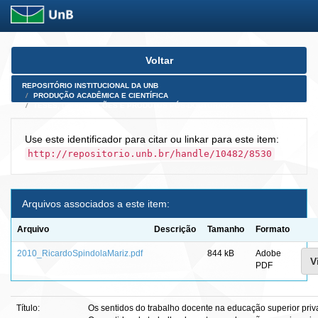
Skip
Voltar
navigation
REPOSITÓRIO INSTITUCIONAL DA UNB
PRODUÇÃO ACADÊMICA E CIENTÍFICA
TESES, DISSERTAÇÕES E PRODUTOS PÓS-DOUTORADO
Use este identificador para citar ou linkar para este item:
http://repositorio.unb.br/handle/10482/8530
Arquivos associados a este item:
Arquivo
Descrição
Tamanho
Formato
2010_RicardoSpindolaMariz.pdf
844 kB
Adobe
V
PDF
Título:
Os sentidos do trabalho docente na educação superior pr