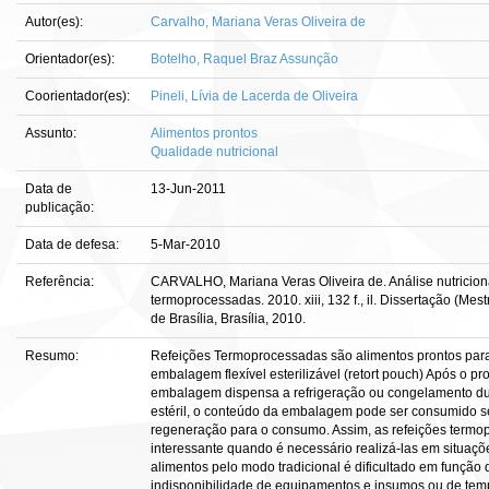
Autor(es):
Carvalho, Mariana Veras Oliveira de
Orientador(es):
Botelho, Raquel Braz Assunção
Coorientador(es):
Pineli, Lívia de Lacerda de Oliveira
Assunto:
Alimentos prontos
Qualidade nutricional
Data de
13-Jun-2011
publicação:
Data de defesa:
5-Mar-2010
Referência:
CARVALHO, Mariana Veras Oliveira de. Análise nutriciona
termoprocessadas. 2010. xiii, 132 f., il. Dissertação (
de Brasília, Brasília, 2010.
Resumo:
Refeições Termoprocessadas são alimentos prontos pa
embalagem flexível esterilizável (retort pouch) Após o 
embalagem dispensa a refrigeração ou congelamento dur
estéril, o conteúdo da embalagem pode ser consumido 
regeneração para o consumo. Assim, as refeições term
interessante quando é necessário realizá-las em situaçõ
alimentos pelo modo tradicional é dificultado em função d
indisponibilidade de equipamentos e insumos ou de temp