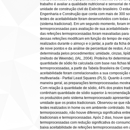
trabalho é avaliar a qualidade nutricional e sensorial 
unidade de construção civil do Exército brasileiro. O es
Engenharia e Construção que conta com mais de 300 sol
testes de aceitabilidade foram desenvolvidos com todas
(sistema tradicional). Em um segundo momento, foram i
termoprocessadas para avaliação de sua aceitabilidade e
das refeições termoprocessadas foram reavaliadas para q
dessas refeições modificam em função do tempo de expos
realizados durante o almoço e o jantar, a partir da ficha
de nove pontos e da análise de percentual de restos. A c
determinada pelos procedimentos: umidade, cinzas, lipídi
(método de Weende), (IAL, 2004). Proteína foi determin
quantidade de sódio foi calculada com base nas fichas t
termoprocessadas, a partir da Tabela Brasileira de Com
aceitabilidade foram correlacionados a sua composição nu
multivariada - Partial Least Squares (PLS). Quanto à co
maneira geral, as preparações termoprocessadas mostrara
Com relação à quantidade de sódio, 44% dos pratos tra
continham quantidade de sódio superior à recomendação 
os produzidos pelo sistema termoprocessado apresenta
umidade que os pratos tradicionais. Observou-se que não 
testes realizados in home ou em ambiente controlado.
termorpocessado, não houve diferença significativa entr
tradicionais e termoprocessadas. Após 2 dias, houve que
termoprocessadas com redução significativa do consumo.
baixa aceitabilidade de refeições termoprocessadas em 