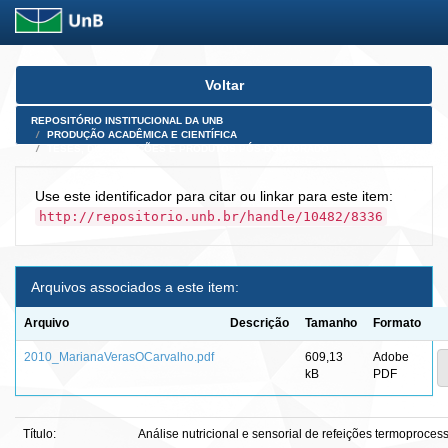
Skip
Voltar
navigation
REPOSITÓRIO INSTITUCIONAL DA UNB
PRODUÇÃO ACADÊMICA E CIENTÍFICA
TESES, DISSERTAÇÕES E PRODUTOS PÓS-DOUTORADO
Use este identificador para citar ou linkar para este item:
http://repositorio.unb.br/handle/10482/8336
Arquivos associados a este item:
Arquivo
Descrição
Tamanho
Formato
2010_MarianaVerasOCarvalho.pdf
609,13
Adobe
kB
PDF
Título:
Análise nutricional e sensorial de refeições termoproce