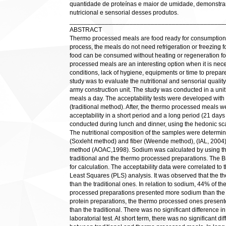
quantidade de proteínas e maior de umidade, demonst
nutricional e sensorial desses produtos.
____________________________________________
ABSTRACT
Thermo processed meals are food ready for consumption p
process, the meals do not need refrigeration or freezing fo
food can be consumed without heating or regeneration fo
processed meals are an interesting option when it is nece
conditions, lack of hygiene, equipments or time to prepare 
study was to evaluate the nutritional and sensorial qualit
army construction unit. The study was conducted in a unit
meals a day. The acceptability tests were developed with
(traditional method). After, the thermo processed meals 
acceptability in a short period and a long period (21 days 
conducted during lunch and dinner, using the hedonic sca
The nutritional composition of the samples were determin
(Soxleht method) and fiber (Weende method), (IAL, 2004)
method (AOAC,1998). Sodium was calculated by using the 
traditional and the thermo processed preparations. The 
for calculation. The acceptability data were correlated to 
Least Squares (PLS) analysis. It was observed that the 
than the traditional ones. In relation to sodium, 44% of t
processed preparations presented more sodium than th
protein preparations, the thermo processed ones presente
than the traditional. There was no significant difference i
laboratorial test. At short term, there was no significant 