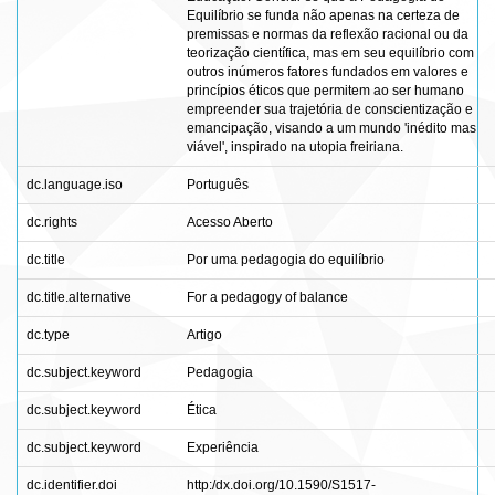
Equilíbrio se funda não apenas na certeza de
premissas e normas da reflexão racional ou da
teorização científica, mas em seu equilíbrio com
outros inúmeros fatores fundados em valores e
princípios éticos que permitem ao ser humano
empreender sua trajetória de conscientização e
emancipação, visando a um mundo 'inédito mas
viável', inspirado na utopia freiriana.
dc.language.iso
Português
dc.rights
Acesso Aberto
dc.title
Por uma pedagogia do equilíbrio
dc.title.alternative
For a pedagogy of balance
dc.type
Artigo
dc.subject.keyword
Pedagogia
dc.subject.keyword
Ética
dc.subject.keyword
Experiência
dc.identifier.doi
http:/dx.doi.org/10.1590/S1517-