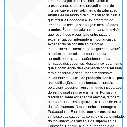
fundamentação científica, explicando e
prescrevendo saberes e procedimentos de
intervenção e desenvolvimento da Educação.
Analisa-se de modo crítico uma visão fisicalista
que reduz a Pedagogia a um programa de
treinamento técnico sem objeto nem métodos
próprios. É apresentada uma nova cosmovisão
que reconhece o equilíbrio entre razão e
experiência, considerando a importância da
experiência na construção de novos
conhecimentos, mediante o resgate da evolução
histórica do conceito e o seu papel na
aprendizagem e, conseqüentemente, na
formação dos docentes. Ressalta-se igualmente
que a consciência da experiência pode ser uma
forma de tornar o ser humano responsável
eticamente pelo ciclo de produção científica, pois
as modificações ou transformações propiciadas
pela ciência ocorrem em um mundo inseparável
do ser no qual se insere a mente. Por isso, a
discussão sobre experiência envolve, também,
além dos aspectos cognitivos, a dimensão ética
da ação humana. Nesse contexto, emerge a
Pedagogia do Equilíbrio, que se constitui na
simbiose das categorias complexas da totalidade,
do movimento, da tensão e da superação na
Educação. Conclui-se que a Pedagogia do