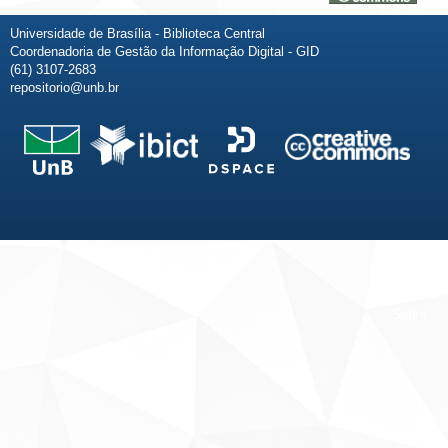
Universidade de Brasília - Biblioteca Central
Coordenadoria de Gestão da Informação Digital - GID
(61) 3107-2683
repositorio@unb.br
Fale conosco
Sobre