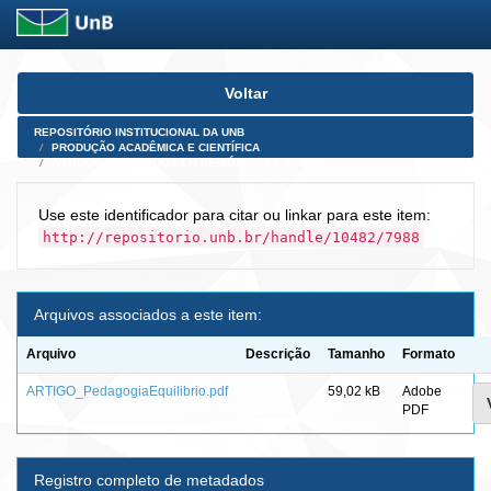
Skip
Voltar
navigation
REPOSITÓRIO INSTITUCIONAL DA UNB
PRODUÇÃO ACADÊMICA E CIENTÍFICA
ARTIGOS PUBLICADOS EM PERIÓDICOS E AFINS
Use este identificador para citar ou linkar para este item:
http://repositorio.unb.br/handle/10482/7988
Arquivos associados a este item:
Arquivo
Descrição
Tamanho
Formato
ARTIGO_PedagogiaEquilibrio.pdf
59,02 kB
Adobe
PDF
Registro completo de metadados