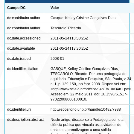
Campo DC
Valor
dc.contributor.author
Gasque, Kelley Cristine Gonçalves Dias
dc.contributor.author
Tescarolo, Ricardo
dc.date.accessioned
2011-05-24T13:30:25Z
dc.date.available
2011-05-24T13:30:25Z
dc.date.issued
2008-01
dc.identifier.citation
GASQUE, Kelley Cristine Gonçalves Dias;
TESCAROLO, Ricardo. Por uma pedagogia do
equilíbrio. Educação e Pesquisa, São Paulo, v. 34,
n. 1, p. 139-150, jan./abr. 2008. Disponível em:
<http://www.scielo.br/pdf/ep/v34n1/a10v34n1.pdf>.
Acesso em: 22 maio 2011. doi: 10.1590/S1517-
97022008000100010.
dc.identifier.uri
http://repositorio.unb.br/handle/10482/7988
dc.description.abstract
Neste artigo, discute-se a Pedagogia como a
ciência prática que vincula as atividades de
ensino e aprendizagem a uma sólida