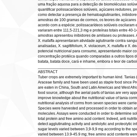
uma fração aquosa para a detecção de biomoléculas solúve
quantificar polissacarídeos solúveis, açúcares redutores, pr
como detectar a presença de hematoaglutinantes, inibidores 
amostras de 100 gramas de cormos, os teores de açúcares 
acordo com a espécie; polissacarídeos solúveis oscilaram e
variaram entre 111,5-221,3 mg e proteínas totais entre 4
amostras apresentou inibidores de amilases ou proteases. As
X. mafaffa apresentaram atividade aglutinante contra sangu
analisadas, X. sagittifolium, X. violaceum, X. mafaffa e X.
potencial nutricional para consumo, apresentando maior co
concentração protéica quando comparadas a outros tipos d
batata, batata doce, cará e inhame, embora o teor de carbo
______________________________________________
ABSTRACT
Tuber crops are extremely important to human kind. Tanias
Araceae family and have been used as staple food since P
are eaten in China, South and Latin Americas and West Africa. 
food source, although the aerial parts of tanias are very app
improve knowledge about the nutritional value of tania corme
nutritional analysis of corms from seven species were carri
Species were harvested and processed in order to obtain an 
molecules. Assays were conducted in order to determine so
total protein and free amino acid content. Indeed, anti nutri
detect agglutinating activity and amilolytic and proteolytic i
sugar levels varied between 3,9-9,9 mg according to the sp
varied between 13.9-45.9 mg; free amino acid contents wer