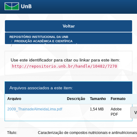
Skip
Voltar
navigation
REPOSITÓRIO INSTITUCIONAL DA UNB
PRODUÇÃO ACADÊMICA E CIENTÍFICA
TESES, DISSERTAÇÕES E PRODUTOS PÓS-DOUTORADO
Use este identificador para citar ou linkar para este item:
http://repositorio.unb.br/handle/10482/7270
Arquivos associados a este item:
Arquivo
Descrição
Tamanho
Formato
2009_ThainadeAlmeidaLima.pdf
1,54 MB
Adobe
V
PDF
Título:
Caracterização de compostos nutricionais e antinutriciona