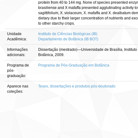
protein from 40 to 144 mg. None of species presented enzyme 
brasiliense and X mafaffa presented agglutinating activity
sagittifolium, X. violaceum, X. mafaffa and X. dealbatum de
dietary due to their larger concentration of nutrients and e
to other starchy crops.
Unidade
Instituto de Ciências Biológicas (IB)
Acadêmica:
Departamento de Botânica (IB BOT)
Informações
Dissertação (mestrado)—Universidade de Brasília, Institut
adicionais:
Botânica, 2009.
Programa de
Programa de Pós-Graduação em Botânica
pós-
graduação:
Aparece nas
Teses, dissertações e produtos pós-doutorado
coleções: