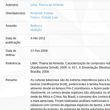
Autor(es):
Lima, Thaina de Almeida
Orientador(es):
Borghetti, Fabian
Franco, Octávio Luiz
Assunto:
Botânica
Nutrição
Data de
3-Abr-2011
publicação:
Data de
27-Fev-2009
defesa:
Referência:
LIMA, Thaina de Almeida. Caracterização de compostos nutri
(Xanthosoma Schott). 2009. vi, 63 f,. il. Dissertação (Mestr
Brasília, 2009.
Resumo:
As culturas tuberosas são de extrema importância para a 
taiobas (Xanthosoma Scott), pertencentes à família Aracea
alimento desde os tempos Pré-Colombianos, e fazem parte 
Atualmente, os cormos destas espécies são utilizados na a
oeste da África e China. No Brasil, o consumo dos cormos 
a mais apreciada. Foram realizadas análises nutricionais e 
clássicos com cormos de algumas espécies de taioba, a fim 
alimentação humana. As espécies de taioba estudadas fora