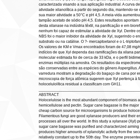
caracterizada visando a sua aplicação industrial. A curva d
atividade xilanolítica a partir do segundo dia, mantendo-se
sua maior atividade a 50°C e pH 4,5. A meia-vida aumentou
tampão acetato de sódio pH 4,5. Estes resultados apontam 
desta xilanase na indústria têxtil, na panificação e em bior
nenhum foi capaz de estimular a atividade de Xyl. Dentre 
NBS foi o maior inibidor da atividade de Xyl, sugerindo o e
substrato ou na catálise. O ?- mercaptoetanol e o L-triptof
Os valores de KM e Vmax encontrados foram de 47,08 mg/m
indícios de que Xyl dependa das ramificações da xilana par
molecular estimada foi de cerca de 33 kDa, e o perfil bidi
enzimas múltiplas na amostra. Os resultados da espectrom
são conservadas entre as espécies do gênero Aspergillus. 
varredura mostram a degradação do bagaço de cana por en
microscopia de força atômica sugerem que Xyl pertença à f
holocelulolítica residual a classificam com GH11.
______________________________________________
ABSTRACT
Holocelulose is the most abundant component of biomass and
hemicellulose and pectin. Sugar cane bagasse is the major wa
cheap carbon source for microorganisms to produce holocellu
Filamentous fungi are good xylanase producers and their e
processes all over the world. In this study a xylanase (Xyl)
sugar cane bagasse was purified and characterized aiming i
produces higher amounts of xylanolytic activity from the sec
relatively constant up to the 50th day. The enzyme presented