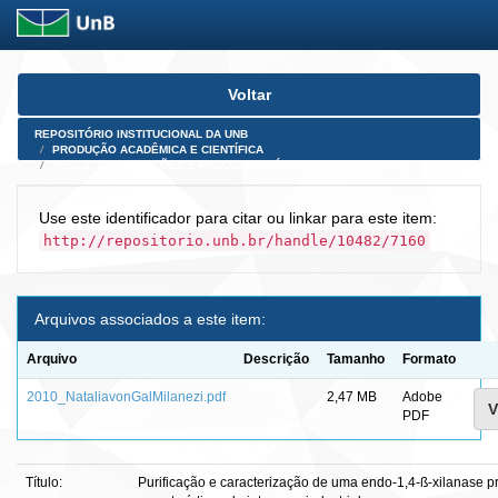
Skip
Voltar
navigation
REPOSITÓRIO INSTITUCIONAL DA UNB
PRODUÇÃO ACADÊMICA E CIENTÍFICA
TESES, DISSERTAÇÕES E PRODUTOS PÓS-DOUTORADO
Use este identificador para citar ou linkar para este item:
http://repositorio.unb.br/handle/10482/7160
Arquivos associados a este item:
Arquivo
Descrição
Tamanho
Formato
2010_NataliavonGalMilanezi.pdf
2,47 MB
Adobe
V
PDF
Título:
Purificação e caracterização de uma endo-1,4-ß-xilanase p