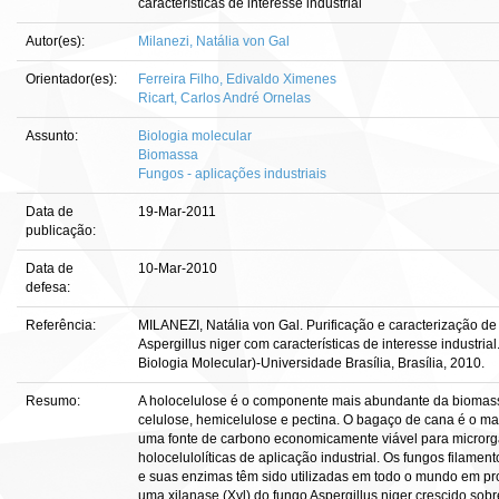
características de interesse industrial
Autor(es):
Milanezi, Natália von Gal
Orientador(es):
Ferreira Filho, Edivaldo Ximenes
Ricart, Carlos André Ornelas
Assunto:
Biologia molecular
Biomassa
Fungos - aplicações industriais
Data de
19-Mar-2011
publicação:
Data de
10-Mar-2010
defesa:
Referência:
MILANEZI, Natália von Gal. Purificação e caracterização d
Aspergillus niger com características de interesse industrial
Biologia Molecular)-Universidade Brasília, Brasília, 2010.
Resumo:
A holocelulose é o componente mais abundante da biomass
celulose, hemicelulose e pectina. O bagaço de cana é o maio
uma fonte de carbono economicamente viável para micror
holocelulolíticas de aplicação industrial. Os fungos filamen
e suas enzimas têm sido utilizadas em todo o mundo em pro
uma xilanase (Xyl) do fungo Aspergillus niger crescido sobr