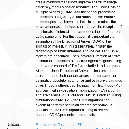
create methods that allows improve spectrum usage
efficiency, that is a scarce resource. The Code Division
Multiple Access (CDMA) and the spatial processing
techniques using array of antennas are two enable
technologies to achieve this task. In this context, the
smart antennas technique can improve the reception of
the signals of interest and can reduce the interferences
at the same time. For this reason, it is important the
estimation of the Direction of Arrival (DOA) of the
signals of interest. In this dissertation, initially, the
technology of smart antennas and the cellular CDMA
system are described. Then, several Direction of Arrival
estimation techniques of electromagnetic signals using
the reverse channels CDMA are studied and compared.
After that, three Direction of Arrival estimators are
presented and their performances are compared for
estimative absolute mean error and estimative variance
error. These methods use the maximum likelihood (ML)
approach with expectation maximization (EM) algorithm
and are called EM1, EMM and EMS. It is verified, using
simulations in MATLAB, the EMM algorithm has
excellent performance in all created scenarios. In
conclusion, the EMM algorithm using in reverse
channel CDMA presents better results.
Unidade
Faculdade de Tecnologia (FT)