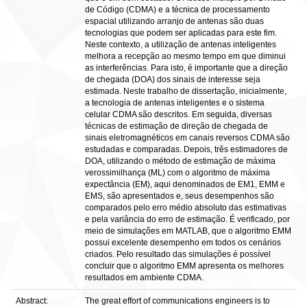
de Código (CDMA) e a técnica de processamento
espacial utilizando arranjo de antenas são duas
tecnologias que podem ser aplicadas para este fim.
Neste contexto, a utilização de antenas inteligentes
melhora a recepção ao mesmo tempo em que diminui
as interferências. Para isto, é importante que a direção
de chegada (DOA) dos sinais de interesse seja
estimada. Neste trabalho de dissertação, inicialmente,
a tecnologia de antenas inteligentes e o sistema
celular CDMA são descritos. Em seguida, diversas
técnicas de estimação de direção de chegada de
sinais eletromagnéticos em canais reversos CDMA são
estudadas e comparadas. Depois, três estimadores de
DOA, utilizando o método de estimação de máxima
verossimilhança (ML) com o algoritmo de máxima
expectância (EM), aqui denominados de EM1, EMM e
EMS, são apresentados e, seus desempenhos são
comparados pelo erro médio absoluto das estimativas
e pela variância do erro de estimação. É verificado, por
meio de simulações em MATLAB, que o algoritmo EMM
possui excelente desempenho em todos os cenários
criados. Pelo resultado das simulações é possível
concluir que o algoritmo EMM apresenta os melhores
resultados em ambiente CDMA.
Abstract:
The great effort of communications engineers is to