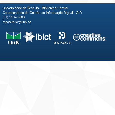
Universidade de Brasília - Biblioteca Central
Coordenadoria de Gestão da Informação Digital - GID
(61) 3107-2683
repositorio@unb.br
Fale conosco
Sobre