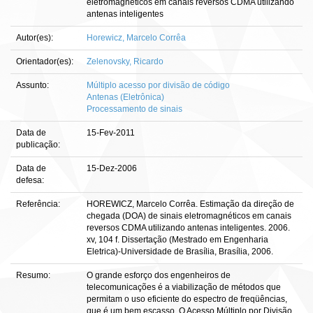
eletromagnéticos em canais reversos CDMA utilizando
antenas inteligentes
Autor(es):
Horewicz, Marcelo Corrêa
Orientador(es):
Zelenovsky, Ricardo
Assunto:
Múltiplo acesso por divisão de código
Antenas (Eletrônica)
Processamento de sinais
Data de
15-Fev-2011
publicação:
Data de
15-Dez-2006
defesa:
Referência:
HOREWICZ, Marcelo Corrêa. Estimação da direção de
chegada (DOA) de sinais eletromagnéticos em canais
reversos CDMA utilizando antenas inteligentes. 2006.
xv, 104 f. Dissertação (Mestrado em Engenharia
Eletrica)-Universidade de Brasília, Brasília, 2006.
Resumo:
O grande esforço dos engenheiros de
telecomunicações é a viabilização de métodos que
permitam o uso eficiente do espectro de freqüências,
que é um bem escasso. O Acesso Múltiplo por Divisão