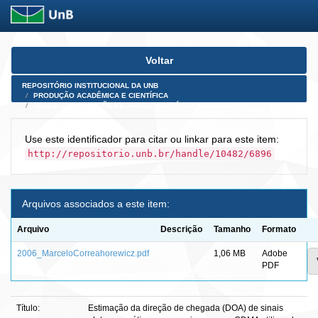
Skip
Voltar
navigation
REPOSITÓRIO INSTITUCIONAL DA UNB
PRODUÇÃO ACADÊMICA E CIENTÍFICA
TESES, DISSERTAÇÕES E PRODUTOS PÓS-DOUTORADO
Use este identificador para citar ou linkar para este item:
http://repositorio.unb.br/handle/10482/6896
Arquivos associados a este item:
Arquivo
Descrição
Tamanho
Formato
2006_MarceloCorreahorewicz.pdf
1,06 MB
Adobe
PDF
Título:
Estimação da direção de chegada (DOA) de sinais