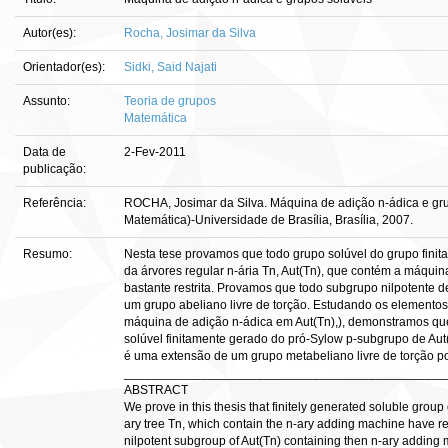
Autor(es):
Rocha, Josimar da Silva
Orientador(es):
Sidki, Said Najati
Assunto:
Teoria de grupos
Matemática
Data de
2-Fev-2011
publicação:
Referência:
ROCHA, Josimar da Silva. Máquina de adição n-ádica e gru
Matemática)-Universidade de Brasília, Brasília, 2007.
Resumo:
Nesta tese provamos que todo grupo solúvel do grupo fini
da árvores regular n-ária Tn, Aut(Tn), que contém a máquin
bastante restrita. Provamos que todo subgrupo nilpotente 
um grupo abeliano livre de torção. Estudando os elemento
máquina de adição n-ádica em Aut(Tn),), demonstramos qu
solúvel finitamente gerado do pró-Sylow p-subgrupo de Au
é uma extensão de um grupo metabeliano livre de torção por
______________________________________________
ABSTRACT
We prove in this thesis that finitely generated soluble group
ary tree Tn, which contain the n-ary adding machine have res
nilpotent subgroup of Aut(Tn) containing then n-ary adding 