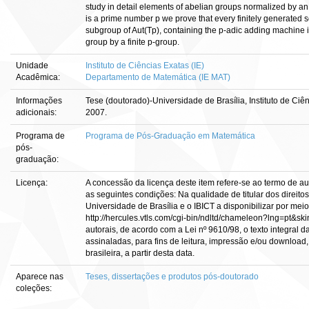
study in detail elements of abelian groups normalized by a
is a prime number p we prove that every finitely generated 
subgroup of Aut(Tp), containing the p-adic adding machine i
group by a finite p-group.
Unidade
Instituto de Ciências Exatas (IE)
Acadêmica:
Departamento de Matemática (IE MAT)
Informações
Tese (doutorado)-Universidade de Brasília, Instituto de Ci
adicionais:
2007.
Programa de
Programa de Pós-Graduação em Matemática
pós-
graduação:
Licença:
A concessão da licença deste item refere-se ao termo de a
as seguintes condições: Na qualidade de titular dos direitos
Universidade de Brasília e o IBICT a disponibilizar por meio
http://hercules.vtls.com/cgi-bin/ndltd/chameleon?lng=pt&sk
autorais, de acordo com a Lei nº 9610/98, o texto integral 
assinaladas, para fins de leitura, impressão e/ou download, 
brasileira, a partir desta data.
Aparece nas
Teses, dissertações e produtos pós-doutorado
coleções: