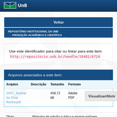
Skip
Voltar
navigation
REPOSITÓRIO INSTITUCIONAL DA UNB
PRODUÇÃO ACADÊMICA E CIENTÍFICA
TESES, DISSERTAÇÕES E PRODUTOS PÓS-DOUTORADO
Use este identificador para citar ou linkar para este item:
http://repositorio.unb.br/handle/10482/6724
Arquivos associados a este item:
Arquivo
Descrição
Tamanho
Formato
2007_Josimar
458,72
Adobe
Visualizar/Abrir
da Silva
kB
PDF
Rocha.pdf
Título:
Máquina de adição n-ádica e grupos solúveis