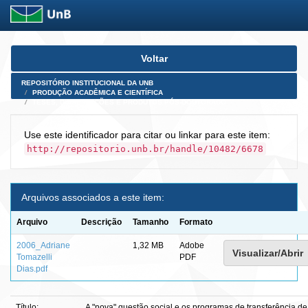
Skip
Voltar
navigation
REPOSITÓRIO INSTITUCIONAL DA UNB
PRODUÇÃO ACADÊMICA E CIENTÍFICA
TESES, DISSERTAÇÕES E PRODUTOS PÓS-DOUTORADO
Use este identificador para citar ou linkar para este item:
http://repositorio.unb.br/handle/10482/6678
Arquivos associados a este item:
Arquivo
Descrição
Tamanho
Formato
2006_Adriane
1,32 MB
Adobe
Visualizar/Abrir
Tomazelli
PDF
Dias.pdf
Título:
A "nova" questão social e os programas de transferência de