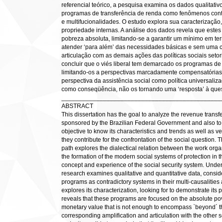
referencial teórico, a pesquisa examina os dados qualitativo
programas de transferência de renda como fenômenos cont
e multifucionalidades. O estudo explora sua caracterizaçã
propriedade internas. A análise dos dados revela que este
pobreza absoluta, limitando-se a garantir um mínimo em ter
atender ‘para além’ das necessidades básicas e sem uma 
articulação com as demais ações das políticas sociais set
concluir que o viés liberal tem demarcado os programas de 
limitando-os a perspectivas marcadamente compensatória
perspectiva da assistência social como política universaliza
como conseqüência, não os tornando uma ‘resposta’ à que
______________________________________________
ABSTRACT
This dissertation has the goal to analyze the revenue tra
sponsored by the Brazilian Federal Government and also to v
objective to know its characteristics and trends as well as 
they contribute for the confrontation of the social question.
path explores the dialectical relation between the work orga
the formation of the modern social systems of protection in t
concept and experience of the social security system. Under 
research examines qualitative and quantitative data, consi
programs as contradictory systems in their multi-causalities a
explores its characterization, looking for to demonstrate its 
reveals that these programs are focused on the absolute pov
monetary value that is not enough to encompass `beyond´ t
corresponding amplification and articulation with the other se