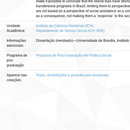
make it possible to conclude that the liberal bias have stro
transference programs in Brazil, limiting them to perspective
are not based on a perspective of social assistance as a univ
as a consequence, not making them a `response´ to the socia
Unidade
Instituto de Ciências Humanas (ICH)
Acadêmica:
Departamento de Serviço Social (ICH SER)
Informações
Dissertação (mestrado)—Universidade de Brasília, Institut
adicionais:
Programa de
Programa de Pós-Graduação em Política Social
pós-
graduação:
Aparece nas
Teses, dissertações e produtos pós-doutorado
coleções: