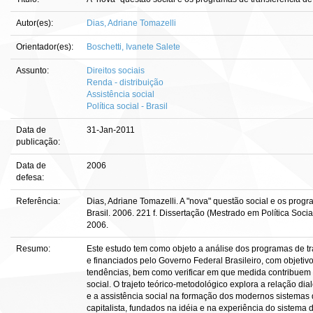
Autor(es):
Dias, Adriane Tomazelli
Orientador(es):
Boschetti, Ivanete Salete
Assunto:
Direitos sociais
Renda - distribuição
Assistência social
Política social - Brasil
Data de
31-Jan-2011
publicação:
Data de
2006
defesa:
Referência:
Dias, Adriane Tomazelli. A "nova" questão social e os prog
Brasil. 2006. 221 f. Dissertação (Mestrado em Política Social
2006.
Resumo:
Este estudo tem como objeto a análise dos programas de t
e financiados pelo Governo Federal Brasileiro, com objetivo
tendências, bem como verificar em que medida contribuem
social. O trajeto teórico-metodológico explora a relação dia
e a assistência social na formação dos modernos sistemas 
capitalista, fundados na idéia e na experiência do sistema 