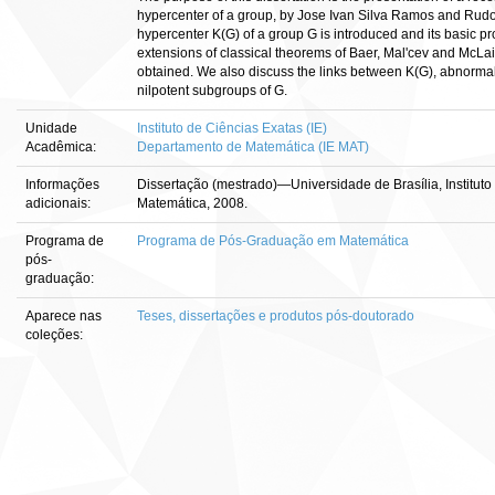
hypercenter of a group, by Jose Ivan Silva Ramos and Rudolf
hypercenter K(G) of a group G is introduced and its basic pro
extensions of classical theorems of Baer, Mal'cev and McLai
obtained. We also discuss the links between K(G), abnorma
nilpotent subgroups of G.
Unidade
Instituto de Ciências Exatas (IE)
Acadêmica:
Departamento de Matemática (IE MAT)
Informações
Dissertação (mestrado)—Universidade de Brasília, Institut
adicionais:
Matemática, 2008.
Programa de
Programa de Pós-Graduação em Matemática
pós-
graduação:
Aparece nas
Teses, dissertações e produtos pós-doutorado
coleções: