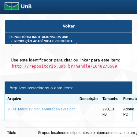
Skip
Voltar
navigation
REPOSITÓRIO INSTITUCIONAL DA UNB
PRODUÇÃO ACADÊMICA E CIENTÍFICA
TESES, DISSERTAÇÕES E PRODUTOS PÓS-DOUTORADO
Use este identificador para citar ou linkar para este item:
http://repositorio.unb.br/handle/10482/6589
Arquivos associados a este item:
Arquivo
Descrição
Tamanho
Format
2008_MarcusViniciusAndradeNeves.pdf
298,13
Adobe
kB
PDF
Título:
Grupos localmente nilpotentes e o hipercentro local de um