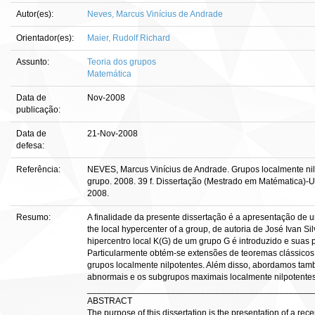
Autor(es):
Neves, Marcus Vinícius de Andrade
Orientador(es):
Maier, Rudolf Richard
Assunto:
Teoria dos grupos
Matemática
Data de
Nov-2008
publicação:
Data de
21-Nov-2008
defesa:
Referência:
NEVES, Marcus Vinícius de Andrade. Grupos localmente nilp
grupo. 2008. 39 f. Dissertação (Mestrado em Matématica)-Uni
2008.
Resumo:
A finalidade da presente dissertação é a apresentação de um
the local hypercenter of a group, de autoria de José Ivan S
hipercentro local K(G) de um grupo G é introduzido e suas
Particularmente obtém-se extensões de teoremas clássicos
grupos localmente nilpotentes. Além disso, abordamos tam
abnormais e os subgrupos maximais localmente nilpotentes
______________________________________________
ABSTRACT
The purpose of this dissertation is the presentation of a recent