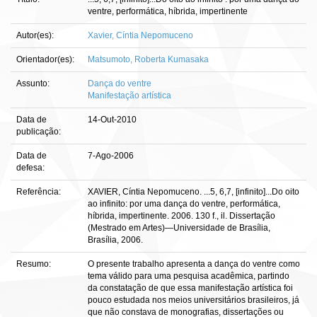
ventre, performática, híbrida, impertinente
Autor(es):
Xavier, Cíntia Nepomuceno
Orientador(es):
Matsumoto, Roberta Kumasaka
Assunto:
Dança do ventre
Manifestação artística
Data de
14-Out-2010
publicação:
Data de
7-Ago-2006
defesa:
Referência:
XAVIER, Cíntia Nepomuceno. ...5, 6,7, [infinito]...Do oito
ao infinito: por uma dança do ventre, performática,
híbrida, impertinente. 2006. 130 f., il. Dissertação
(Mestrado em Artes)—Universidade de Brasília,
Brasília, 2006.
Resumo:
O presente trabalho apresenta a dança do ventre como
tema válido para uma pesquisa acadêmica, partindo
da constatação de que essa manifestação artística foi
pouco estudada nos meios universitários brasileiros, já
que não constava de monografias, dissertações ou