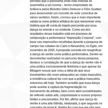
percebo que o panorama onde está inserida se
assemelha a um rizoma – termo emprestado da
botânica pelos filósofos Gilles Deleuze e Félix Guattari,
para desenvolver um conceito de rede conectiva de
vários sentidos. Assim, concluo que é mais importante
validá-la como prática artística do que reescrever uma
história que dê conta do trajeto percorrido por essa
dança no oriente e no ocidente. Como um dos
resultados desse trabalho está em processo de
composição a performance “Impressão Corporal”, com
base nas impressões recolhidas durante a pesquisa de
campo nas cidades do Cairo e Alexandria, no Egito, em
novembro de 2005. A proposta consiste em resignificar
a dança do ventre como prática performativa. Dentre as
descobertas realizadas no percurso dessa pesquisa,
destaco a constatação de que a dança do ventre não é
uma prática exclusivamente feminina e que apesar da
filtragem sexual que criou a idéia de que seus
movimentos não eram adequados ao corpo masculino,
a resistência cultural faz com que a prática masculina
sobreviva até hoje. Também acredito que essa dança
pode auxiliar a ruptura da fragmentação no
treinamento de artistas, bem como abrir possibilidades
de reflexão sobre arte, corporeidade e nossos próprios
limites e preconceitos. Por fim, afirmo que dança do
ventre é uma arte híbrida, misturada, o que segundo os
conceitos de Homi K. Babha faz com que ela não seja