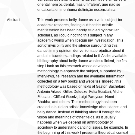
oriental nem ocidental, mas um “além”, que não se
encaixaria em nenhuma definição essencialista.
Abstract:
This work presents belly dance as a valid subject for
academic research, finding out that this artistic
manifestation has been barely studied by brazilian
schollars, as I could not find this subject in any
academic works when I begun my investigation. This
sort of invisibility and the silence surrounding this
dance, in my opinion, derive from a prejudice about it
and all misunderstandings related to it. As the available
bibliography about belly dance was insufficient, the first
step I took on this research was to develop a
methodology to approach the subject, supported by
interviews, fiel research and the available information
collected on a few books and websites. Indeed, this
methodology was based on texts of Gaston Bachelard,
Antonin Artaud, Gilles Deleuze, Felix Guattari, Michel
Foucault, Clifford Geertz, Luigi Pareyson, Homi
Bhabha, and others. This methodology has been
created to build an artistic knowledge about dance and
belly dance, instead of thinking about it through the
vision and meanings of other fields, as it usually
happens when we depend on anthropology or
sociology to understand dancing issues, for example. In
the beginning of this work I present a theoretical context