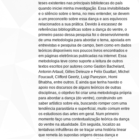
teses existentes nas principais bibliotecas do país
quando iniciei minha investigação. Essa invisibilidade
e o silêncio sobre o tema, no meu entender, se devem
a um preconceito sobre essa dança e aos equívocos
relacionados a sua prática. Devido à escassez de
referências bibliográficas sobre a dança do ventre, o
primeiro passo dessa pesquisa foi o desenvolvimento
de uma metodologia para abordar o tema, apoiada em
entrevistas e pesquisa de campo, bem como em dados
teóricos disponíveis nos poucos livros encontrados e
em páginas eletrônicas publicadas na internet. Essa
metodologia teve como suporte a leitura de outros
textos escritos por autores como Gaston Bachelard,
Antonin Artaud, Gilles Deleuze e Felix Guattari, Michel
Foucault, Clifford Geertz, Luigi Pareyson, Homi
Bhabha, entre outros. E ainda que tenha havido o
apoio nos discursos de alguns teóricos de outras
disciplinas, o objetivo foi criar uma metodologia própria
para abordar a dança (do ventre), construindo um
saber artístico sobre ela, buscando romper com uma
tendência parasitária e superficial, muito comum entre
os estudiosos das artes em geral. Num primeiro
momento faço uma contextualização teórica da dança
do ventre na atualidade. Em seguida, localizo as
tentativas infrutíferas de se traçar uma história linear
que remeta às supostas origens dessa dança e