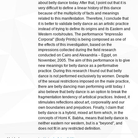
about belly dance today. After that, I point out that it is
very difficult to define a linear history of this dance
because of the multiplicity of facts and meanings
related to this manifestation. Therefore, I conclude that
it is better to validate belly dance as an artistic practice
instead of trying to define its origins and its Eastern and
Western roots/routes. The performance “Impressão
Corporal” (Body Prints) is being composed as one of
the effects of this investigation, based on the
impressions collected during the field research
conducted on Cairo and Alexandria – Egypt, on
November, 2005. The aim of this performance is to give
new meanings for belly dance as a performative
practice. During this research I found out that belly
dance is not performed exclusively by women. Despite
of the sexual restrictions imposed on the male practice,
there are belly dancing man performing until today. I
also believe that belly dance is an option to break the
fragmentation tendency of artistical practices. Indeed, it
stimulates reflections about art, corporeality and our
own boundaries and prejudices. Finally, I claim that
belly dance is a hybrid, mixed art form which, in the
concepts of Homi K. Babha, means that belly dance is
neither eastern nor western, but is a “beyond”, and
does not fit in any restricted definition.