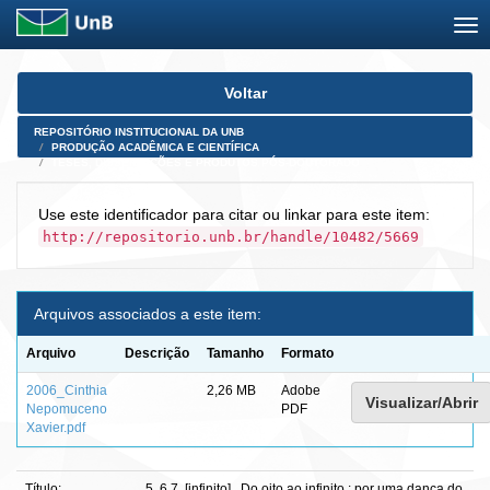
Skip
Voltar
navigation
REPOSITÓRIO INSTITUCIONAL DA UNB
PRODUÇÃO ACADÊMICA E CIENTÍFICA
TESES, DISSERTAÇÕES E PRODUTOS PÓS-DOUTORADO
Use este identificador para citar ou linkar para este item:
http://repositorio.unb.br/handle/10482/5669
Arquivos associados a este item:
Arquivo
Descrição
Tamanho
Formato
2006_Cinthia
2,26 MB
Adobe
Visualizar/Abrir
Nepomuceno
PDF
Xavier.pdf
Título:
...5, 6,7, [infinito]...Do oito ao infinito : por uma dança do