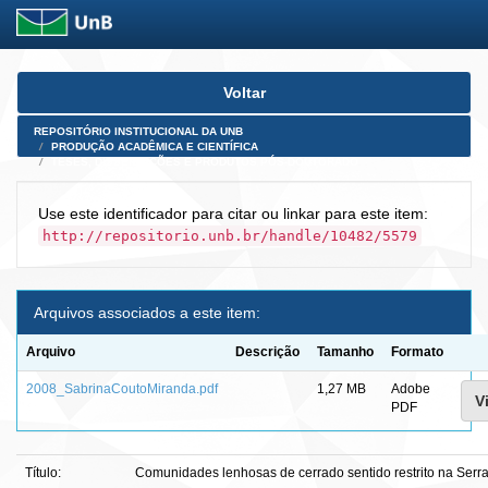
Skip
Voltar
navigation
REPOSITÓRIO INSTITUCIONAL DA UNB
PRODUÇÃO ACADÊMICA E CIENTÍFICA
TESES, DISSERTAÇÕES E PRODUTOS PÓS-DOUTORADO
Use este identificador para citar ou linkar para este item:
http://repositorio.unb.br/handle/10482/5579
Arquivos associados a este item:
Arquivo
Descrição
Tamanho
Formato
2008_SabrinaCoutoMiranda.pdf
1,27 MB
Adobe
V
PDF
Título:
Comunidades lenhosas de cerrado sentido restrito na Serr