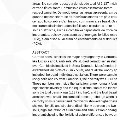
áreas. No cerrado rupestre a densidade total foi 1.137 ind.
cerrado típico sobre Cambissolo estas estimativas foram 1.
respectivamente. De modo geral, as áreas apresentaram pe
quando desconsidera-se os indivíduos mortos em pé o cerr
cerrado típico sobre Cambissolo com maior área basal. Os
mostraram dissimilaridades florísticas e estruturais entre 
solos distróficos, álicos e com baixa capacidade de troca ca
importantes, pois evidenciaram as diferenças florístico-es
DCA), além disso auxiliaram no entendimento da distribui
(PCA).
______________________________________________
ABSTRACT
Cerrado sensu stricto is the major physiognomy in Cerrado 
like Litosols and Cambisols. We studied cerrado sensu strict
over Cambisols localized in Serra Dourada, Mossâmedes in
established ten plots of 20 m x 50 m, where all the woody
included the dead individuals not fallen. There were sample
rocky soils and 85 from Cambisols, the diversity was 3,13 nat
Those numbers are inside the variation range normally found 
high floristic diversity and the equal distribution of the indi
soils the total density was 1.137 ind.ha-1 and the total bas
areas showed small structural differences, although when c
on rocky soils is denser and Cambisols showed higher bas
showed floristic and structural dissimilarity between the t
soils, high saturation of aluminium and small cationic chan
important showing the floristic-structure differences betw