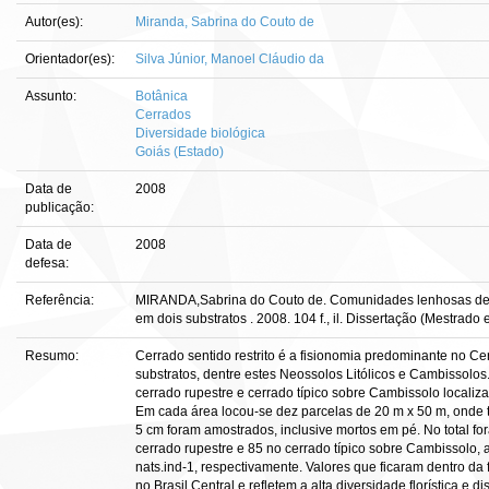
Autor(es):
Miranda, Sabrina do Couto de
Orientador(es):
Silva Júnior, Manoel Cláudio da
Assunto:
Botânica
Cerrados
Diversidade biológica
Goiás (Estado)
Data de
2008
publicação:
Data de
2008
defesa:
Referência:
MIRANDA,Sabrina do Couto de. Comunidades lenhosas de c
em dois substratos . 2008. 104 f., il. Dissertação (Mestrado
Resumo:
Cerrado sentido restrito é a fisionomia predominante no Ce
substratos, dentre estes Neossolos Litólicos e Cambissolos
cerrado rupestre e cerrado típico sobre Cambissolo local
Em cada área locou-se dez parcelas de 20 m x 50 m, onde
5 cm foram amostrados, inclusive mortos em pé. No total f
cerrado rupestre e 85 no cerrado típico sobre Cambissolo, a
nats.ind-1, respectivamente. Valores que ficaram dentro da
no Brasil Central e refletem a alta diversidade florística e d