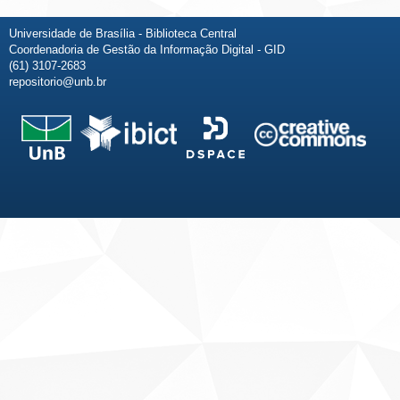
Universidade de Brasília - Biblioteca Central
Coordenadoria de Gestão da Informação Digital - GID
(61) 3107-2683
repositorio@unb.br
Fale conosco
Sobre