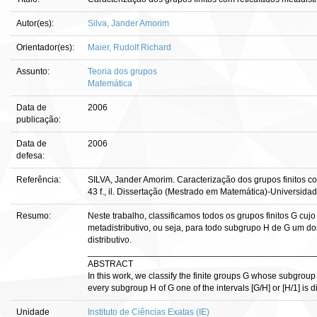
Autor(es):
Silva, Jander Amorim
Orientador(es):
Maier, Rudolf Richard
Assunto:
Teoria dos grupos
Matemática
Data de
2006
publicação:
Data de
2006
defesa:
Referência:
SILVA, Jander Amorim. Caracterização dos grupos finitos com
43 f., il. Dissertação (Mestrado em Matemática)-Universidade
Resumo:
Neste trabalho, classificamos todos os grupos finitos G cuj
metadistributivo, ou seja, para todo subgrupo H de G um dos
distributivo.
______________________________________________
ABSTRACT
In this work, we classify the finite groups G whose subgroup lat
every subgroup H of G one of the intervals [G/H] or [H/1] is di
Unidade
Instituto de Ciências Exatas (IE)