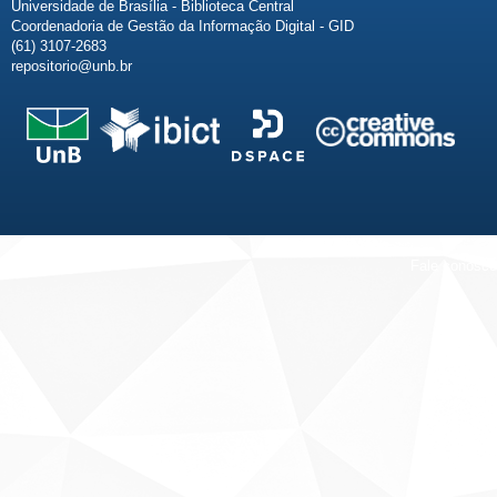
Universidade de Brasília - Biblioteca Central
Coordenadoria de Gestão da Informação Digital - GID
(61) 3107-2683
repositorio@unb.br
Fale conosco
Sobre