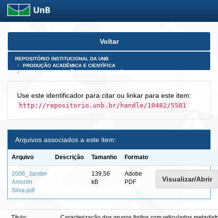
Skip
Voltar
navigation
REPOSITÓRIO INSTITUCIONAL DA UNB
PRODUÇÃO ACADÊMICA E CIENTÍFICA
TESES, DISSERTAÇÕES E PRODUTOS PÓS-DOUTORADO
Use este identificador para citar ou linkar para este item:
http://repositorio.unb.br/handle/10482/5501
Arquivos associados a este item:
Arquivo
Descrição
Tamanho
Formato
2006_Jander
139,56
Adobe
Visualizar/Abrir
Amorim
kB
PDF
Silva.pdf
Título:
Caracterização dos grupos finitos com reticulados metadistr