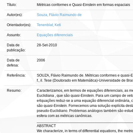
Título:
Métricas conformes e Quasi-Einstein em formas espaciais
Autor(es):
Souza, Flávio Raimundo de
Orientador(es):
Tenenblat, Keti
Assunto:
Equações diferenciais
Data de
28-Set-2010
publicação:
Data de
2006
defesa:
Referência:
SOUZA, Flávio Raimundo de. Métricas conformes e quasi-Ei
f., il. Tese (Doutorado em Matemática)-Universidade de Brasí
Resumo:
Caracterizamos, em termos de equações diferenciais, as mé
Euclidiana , que são quasi-Einstein. Para um campo de vetor
e4quações reduz-se a uma equação diferencial ordinária, 
são quasi-Einstein. Fornecemos uma solução explícita de
pseudo-Euclidiano. Problemas análogos também são estuda
esfera com as métricas canônicas.
______________________________________________
ABSTRACT
We characterize, in terms of differential equations, the metri