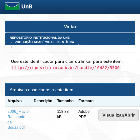
Skip
Voltar
navigation
REPOSITÓRIO INSTITUCIONAL DA UNB
PRODUÇÃO ACADÊMICA E CIENTÍFICA
TESES, DISSERTAÇÕES E PRODUTOS PÓS-DOUTORADO
Use este identificador para citar ou linkar para este item:
http://repositorio.unb.br/handle/10482/5500
Arquivos associados a este item:
Arquivo
Descrição
Tamanho
Formato
2006_Flávio
118,83
Adobe
Visualizar/Abrir
Raimundo
kB
PDF
de
Souza.pdf