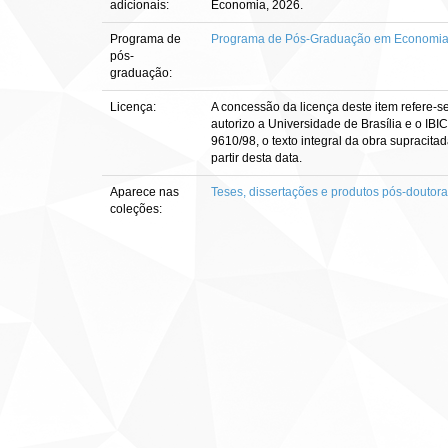
adicionais:
Economia, 2026.
Programa de
Programa de Pós-Graduação em Economia, 
pós-
graduação:
Licença:
A concessão da licença deste item refere-s
autorizo a Universidade de Brasília e o IBI
9610/98, o texto integral da obra supracitad
partir desta data.
Aparece nas
Teses, dissertações e produtos pós-doutor
coleções: