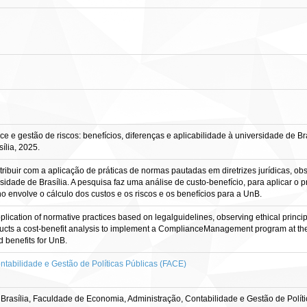
e gestão de riscos: benefícios, diferenças e aplicabilidade à universidade de Brasí
ília, 2025.
ibuir com a aplicação de práticas de normas pautadas em diretrizes jurídicas, obs
sidade de Brasília. A pesquisa faz uma análise de custo-benefício, para aplicar 
ho envolve o cálculo dos custos e os riscos e os benefícios para a UnB.
application of normative practices based on legalguidelines, observing ethical princ
ducts a cost-benefit analysis to implement a ComplianceManagement program at the U
d benefits for UnB.
tabilidade e Gestão de Políticas Públicas (FACE)
Brasília, Faculdade de Economia, Administração, Contabilidade e Gestão de Polí