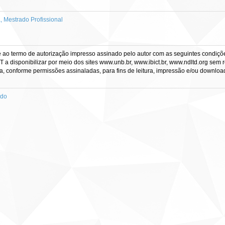
Mestrado Profissional
e ao termo de autorização impresso assinado pelo autor com as seguintes condições
CT a disponibilizar por meio dos sites www.unb.br, www.ibict.br, www.ndltd.org sem 
a, conforme permissões assinaladas, para fins de leitura, impressão e/ou download, 
ado