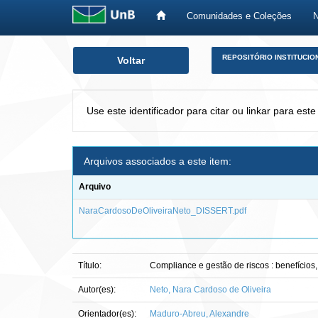
Comunidades e Coleções
Skip
REPOSITÓRIO INSTITUCIO
Voltar
navigation
Use este identificador para citar ou linkar para este
Arquivos associados a este item:
Arquivo
NaraCardosoDeOliveiraNeto_DISSERT.pdf
Título:
Compliance e gestão de riscos : benefícios,
Autor(es):
Neto, Nara Cardoso de Oliveira
Orientador(es):
Maduro-Abreu, Alexandre