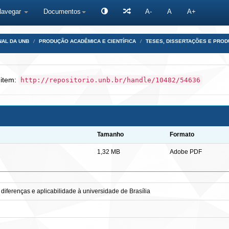
Navegar
Documentos
A-
A
A+
NAL DA UNB
PRODUÇÃO ACADÊMICA E CIENTÍFICA
TESES, DISSERTAÇÕES E PRO
 item:
http://repositorio.unb.br/handle/10482/54636
Tamanho
Formato
1,32 MB
Adobe PDF
 diferenças e aplicabilidade à universidade de Brasília