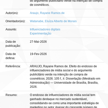
do argumento publicitário verde na intenção de compra
de cosméticos.
Autor(es):
Araujo, Rayane Ramos de
Orientador(es):
Watanabe, Eluíza Alberto de Morais
Assunto:
Influenciadores digitais
Experimentação
Data de
27-Mai-2026
publicação:
Data de
19-Fev-2026
defesa:
Referência:
ARAUJO, Rayane Ramos de. Efeito do endosso de
influenciadores de mídia social e do argumento
publicitário verde na intenção de compra de
cosméticos. 2026. 105 f., il. Dissertação (Mestrado em
Administração) — Universidade de Brasília, Brasília,
2026.
Resumo:
O endosso de influenciadores de mídia social tem
ganhado destaque no mercado sustentável,
consolidando-se como uma importante estratégia de
marketing no setor. Apesar do crescente número de