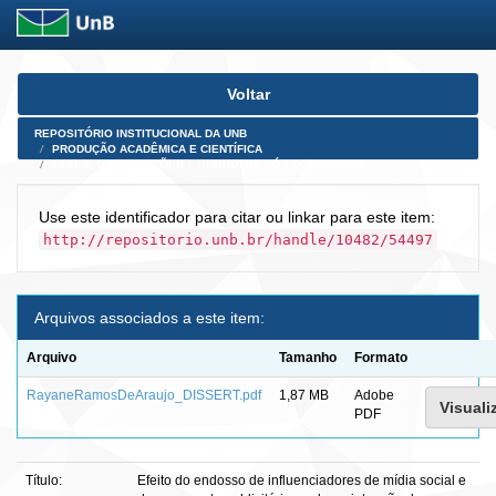
Skip
Voltar
navigation
REPOSITÓRIO INSTITUCIONAL DA UNB
PRODUÇÃO ACADÊMICA E CIENTÍFICA
TESES, DISSERTAÇÕES E PRODUTOS PÓS-DOUTORADO
Use este identificador para citar ou linkar para este item:
http://repositorio.unb.br/handle/10482/54497
Arquivos associados a este item:
Arquivo
Tamanho
Formato
RayaneRamosDeAraujo_DISSERT.pdf
1,87 MB
Adobe
Visuali
PDF
Título:
Efeito do endosso de influenciadores de mídia social e