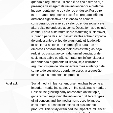
quando o argumento utilizado é do tipo diferencial, a
presença da imagem de um influenciador é preferível,
independentemente do valor do endosso. Por outro
lado, quando argumento base é empregado, não há
diferença significativa na intenção de compra
considerando os níveis de valor do endosso, seja ele
alto, baixo ou endosso ausente. Dessa forma, o estudo
contribui para a literatura sobre marketing sustentável,
suprindo parte das lacunas existentes sobre o impacto
do endossante e o tipo de argumento utilizado. Além
disso, torna-se fonte de informações para que as
empresas possam traçar melhores estratégias, seja
reduzindo custos, ao contratar um influenciador de
custo mais baixo ou não contratar um influenciador, a
depender do argumento utilizado, seja utilizando
argumentos que de fato impactam mais a intenção de
compra de cosméticos verde ao associar a questão
funcional e a ambiental do produto.
Abstract:
Social media influencer endorsement has become an
important marketing strategy in the sustainable market.
Despite the growing body of research on the topic,
gaps remain regarding the influence of different types
of influencers and the mechanisms used to impact
consumers’ purchase intentions for sustainable
products. This study examined the impact of influencer