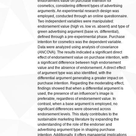
endorsement value on purchase intention for
cosmetics, considering different types of advertising
arguments. An experimental research design was
employed, conducted through an online questionnaire.
Two independent variables were manipulated:
endorsement value (high vs. low vs. absent) and type of
green advertising argument (base vs. differential),
defined through a pre-experimental phase. Purchase
intention for cosmetics was the dependent variable.
Data were analyzed using analysis of covariance
(ANCOVA). The results indicated a significant direct
effect of endorsement value on purchase intention, with
a significant difference between high endorsement
value and the absence of endorsement. A direct effect
of argument type was also identified, with the
differential argument generating a greater impact on
purchase intention. Regarding the moderating effect,
findings showed that when a differential argument is
used, the presence of an influencer’s image is
preferable, regardless of endorsement value. In
contrast, when a base argument is employed, no
significant differences were observed across
endorsement levels. This study contributes to the
sustainable marketing literature by expanding the
understanding of the role of the endorser and
advertising argument type in shaping purchase
intention. Additionally, it offers managerial implications