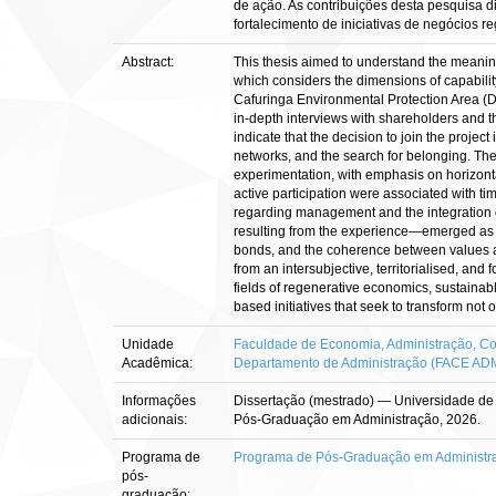
de ação. As contribuições desta pesquisa 
fortalecimento de iniciativas de negócios r
Abstract:
This thesis aimed to understand the meaning
which considers the dimensions of capabilit
Cafuringa Environmental Protection Area (DF
in-depth interviews with shareholders and t
indicate that the decision to join the project
networks, and the search for belonging. The c
experimentation, with emphasis on horizontal
active participation were associated with tim
regarding management and the integration o
resulting from the experience—emerged as a
bonds, and the coherence between values and 
from an intersubjective, territorialised, a
fields of regenerative economics, sustainab
based initiatives that seek to transform not 
Unidade
Faculdade de Economia, Administração, Con
Acadêmica:
Departamento de Administração (FACE AD
Informações
Dissertação (mestrado) — Universidade de 
adicionais:
Pós-Graduação em Administração, 2026.
Programa de
Programa de Pós-Graduação em Administr
pós-
graduação: