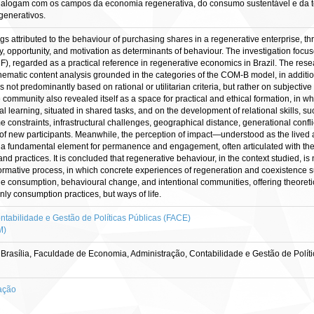
dialogam com os campos da economia regenerativa, do consumo sustentável e da te
egenerativos.
s attributed to the behaviour of purchasing shares in a regenerative enterprise, th
y, opportunity, and motivation as determinants of behaviour. The investigation focu
), regarded as a practical reference in regenerative economics in Brazil. The res
hematic content analysis grounded in the categories of the COM-B model, in addition
 is not predominantly based on rational or utilitarian criteria, but rather on subjective
ommunity also revealed itself as a space for practical and ethical formation, in whic
 learning, situated in shared tasks, and on the development of relational skills, su
e constraints, infrastructural challenges, geographical distance, generational confli
f new participants. Meanwhile, the perception of impact—understood as the lived 
 fundamental element for permanence and engagement, often articulated with the re
practices. It is concluded that regenerative behaviour, in the context studied, is n
nd formative process, in which concrete experiences of regeneration and coexistence
le consumption, behavioural change, and intentional communities, offering theoretic
only consumption practices, but ways of life.
tabilidade e Gestão de Políticas Públicas (FACE)
M)
Brasília, Faculdade de Economia, Administração, Contabilidade e Gestão de Polít
ação