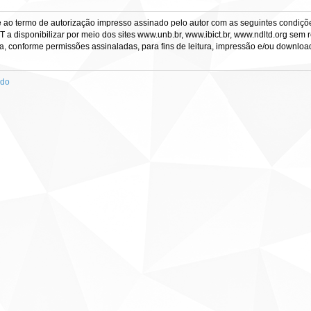
e ao termo de autorização impresso assinado pelo autor com as seguintes condições
CT a disponibilizar por meio dos sites www.unb.br, www.ibict.br, www.ndltd.org sem 
a, conforme permissões assinaladas, para fins de leitura, impressão e/ou download, 
ado