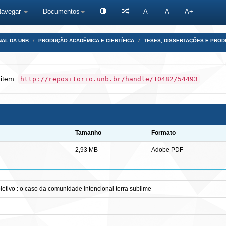
Navegar
Documentos
A-
A
A+
NAL DA UNB
PRODUÇÃO ACADÊMICA E CIENTÍFICA
TESES, DISSERTAÇÕES E PRO
 item:
http://repositorio.unb.br/handle/10482/54493
Tamanho
Formato
2,93 MB
Adobe PDF
etivo : o caso da comunidade intencional terra sublime