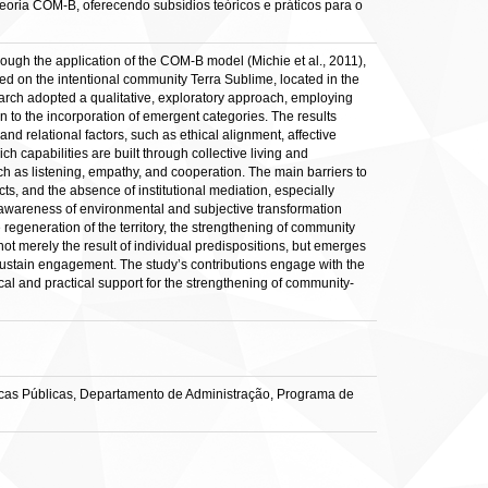
oria COM-B, oferecendo subsídios teóricos e práticos para o
rough the application of the COM-B model (Michie et al., 2011),
sed on the intentional community Terra Sublime, located in the
earch adopted a qualitative, exploratory approach, employing
 to the incorporation of emergent categories. The results
 and relational factors, such as ethical alignment, affective
h capabilities are built through collective living and
ch as listening, empathy, and cooperation. The main barriers to
cts, and the absence of institutional mediation, especially
awareness of environmental and subjective transformation
generation of the territory, the strengthening of community
ot merely the result of individual predispositions, but emerges
 sustain engagement. The study’s contributions engage with the
al and practical support for the strengthening of community-
icas Públicas, Departamento de Administração, Programa de