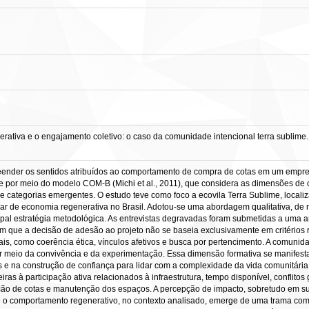
iva e o engajamento coletivo: o caso da comunidade intencional terra sublime. 2
reender os sentidos atribuídos ao comportamento de compra de cotas em um emp
e por meio do modelo COM-B (Michi et al., 2011), que considera as dimensões de 
categorias emergentes. O estudo teve como foco a ecovila Terra Sublime, localiz
ar de economia regenerativa no Brasil. Adotou-se uma abordagem qualitativa, de n
pal estratégia metodológica. As entrevistas degravadas foram submetidas a uma a
que a decisão de adesão ao projeto não se baseia exclusivamente em critérios rac
nais, como coerência ética, vínculos afetivos e busca por pertencimento. A comun
or meio da convivência e da experimentação. Essa dimensão formativa se manifes
s e na construção de confiança para lidar com a complexidade da vida comunitária
iras à participação ativa relacionados à infraestrutura, tempo disponível, conflito
ição de cotas e manutenção dos espaços. A percepção de impacto, sobretudo em su
 o comportamento regenerativo, no contexto analisado, emerge de uma trama compl