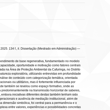
025. 134 f., il. Dissertação (Mestrado em Administração) —
reendimento de base regenerativa, fundamentado no modelo
capacidade, oportunidade e motivação como fatores centrais
ada na Área de Proteção Ambiental da Cafuringa, no Distrito
atureza exploratória, utilizando entrevistas em profundidade
nálise de conteúdo com categorização temática, orientada
ionais ou utilitários, mas é fortemente influenciada por
idade também se revelou como espaço formativo, onde as
ta predominantemente na transmissão horizontal de saberes,
, embora iniciativas diferentes destas também tenham sido
s geracionais e ausência de mediação institucional, além de
a dimensão simbólica, foi central para a permanência e o
exa entre valores, experiências e possibilidades concretas