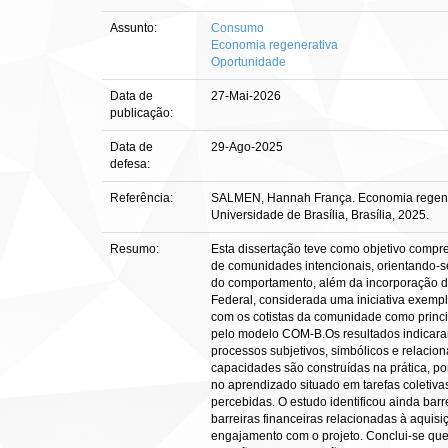
Assunto:
Consumo
Economia regenerativa
Oportunidade
Data de
27-Mai-2026
publicação:
Data de
29-Ago-2025
defesa:
Referência:
SALMEN, Hannah França. Economia regenerat
Universidade de Brasília, Brasília, 2025.
Resumo:
Esta dissertação teve como objetivo comp
de comunidades intencionais, orientando-s
do comportamento, além da incorporação de 
Federal, considerada uma iniciativa exempl
com os cotistas da comunidade como princi
pelo modelo COM-B.Os resultados indicaram 
processos subjetivos, simbólicos e relacio
capacidades são construídas na prática, p
no aprendizado situado em tarefas coletiva
percebidas. O estudo identificou ainda barre
barreiras financeiras relacionadas à aquis
engajamento com o projeto. Conclui-se que