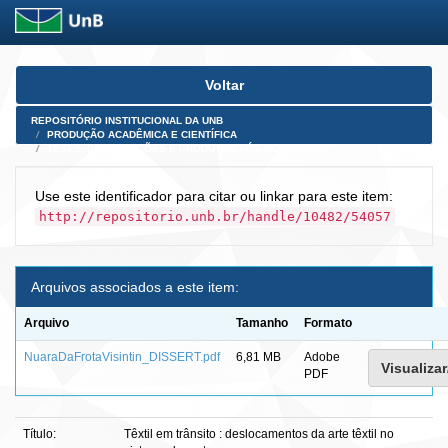
Skip
Voltar
navigation
REPOSITÓRIO INSTITUCIONAL DA UNB
PRODUÇÃO ACADÊMICA E CIENTÍFICA
TESES, DISSERTAÇÕES E PRODUTOS PÓS-DOUTORADO
Use este identificador para citar ou linkar para este item:
http://repositorio.unb.br/handle/10482/54057
Arquivos associados a este item:
Arquivo
Tamanho
Formato
NuaraDaFrotaVisintin_DISSERT.pdf
6,81 MB
Adobe
Visualizar
PDF
Título:
Têxtil em trânsito : deslocamentos da arte têxtil no