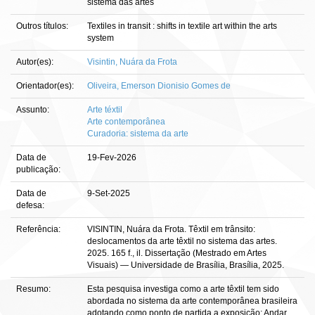
sistema das artes
Outros títulos:
Textiles in transit : shifts in textile art within the arts
system
Autor(es):
Visintin, Nuára da Frota
Orientador(es):
Oliveira, Emerson Dionisio Gomes de
Assunto:
Arte téxtil
Arte contemporânea
Curadoria: sistema da arte
Data de
19-Fev-2026
publicação:
Data de
9-Set-2025
defesa:
Referência:
VISINTIN, Nuára da Frota. Têxtil em trânsito:
deslocamentos da arte têxtil no sistema das artes.
2025. 165 f., il. Dissertação (Mestrado em Artes
Visuais) — Universidade de Brasília, Brasília, 2025.
Resumo:
Esta pesquisa investiga como a arte têxtil tem sido
abordada no sistema da arte contemporânea brasileira
adotando como ponto de partida a exposição: Andar