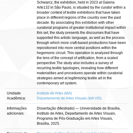
Schwarcz, the exhibition, held in 2023 at Galeria
Arte132 in São Paulo, is situated by the curator within a
broader context of textile exhibitions that have taken
place in different regions of the country over the past
decade. By associating this exhibition with other
curatorial programs of greater institutional impact within
this set, the study presents the discourses that have
supported this artistic language, as well as the process
through which more craft-based productions have been
repositioned into more central positions within the
hegemonic circuit. This operation is analyzed through
the lens of the concept of artification, from a scaled
perspective.The study also includes a survey of
recurring textile typologies, revealing how different
materialities and procedures operate within curatorial
strategies aimed at legitimizing textile art in the
contemporary art system.
Unidade
Instituto de Artes (IdA)
Acadêmica:
Departamento de Artes Visuais (IdA VIS)
Informações
Dissertação (Mestrado) — Universidade de Brasília,
adicionais:
Instituto de Artes, Departamento de Artes Visuais,
Programa de Pós-Graduação em Artes Visuais,
Brasília, 2025.