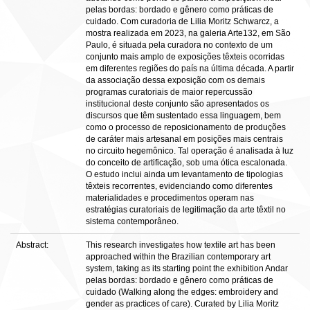
pelas bordas: bordado e gênero como práticas de
cuidado. Com curadoria de Lilia Moritz Schwarcz, a
mostra realizada em 2023, na galeria Arte132, em São
Paulo, é situada pela curadora no contexto de um
conjunto mais amplo de exposições têxteis ocorridas
em diferentes regiões do país na última década. A partir
da associação dessa exposição com os demais
programas curatoriais de maior repercussão
institucional deste conjunto são apresentados os
discursos que têm sustentado essa linguagem, bem
como o processo de reposicionamento de produções
de caráter mais artesanal em posições mais centrais
no circuito hegemônico. Tal operação é analisada à luz
do conceito de artificação, sob uma ótica escalonada.
O estudo inclui ainda um levantamento de tipologias
têxteis recorrentes, evidenciando como diferentes
materialidades e procedimentos operam nas
estratégias curatoriais de legitimação da arte têxtil no
sistema contemporâneo.
Abstract:
This research investigates how textile art has been
approached within the Brazilian contemporary art
system, taking as its starting point the exhibition Andar
pelas bordas: bordado e gênero como práticas de
cuidado (Walking along the edges: embroidery and
gender as practices of care). Curated by Lilia Moritz