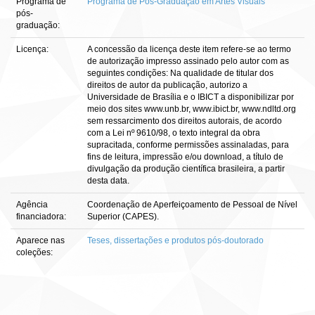
Programa de
Programa de Pós-Graduação em Artes Visuais
pós-
graduação:
Licença:
A concessão da licença deste item refere-se ao termo
de autorização impresso assinado pelo autor com as
seguintes condições: Na qualidade de titular dos
direitos de autor da publicação, autorizo a
Universidade de Brasília e o IBICT a disponibilizar por
meio dos sites www.unb.br, www.ibict.br, www.ndltd.org
sem ressarcimento dos direitos autorais, de acordo
com a Lei nº 9610/98, o texto integral da obra
supracitada, conforme permissões assinaladas, para
fins de leitura, impressão e/ou download, a título de
divulgação da produção científica brasileira, a partir
desta data.
Agência
Coordenação de Aperfeiçoamento de Pessoal de Nível
financiadora:
Superior (CAPES).
Aparece nas
Teses, dissertações e produtos pós-doutorado
coleções: