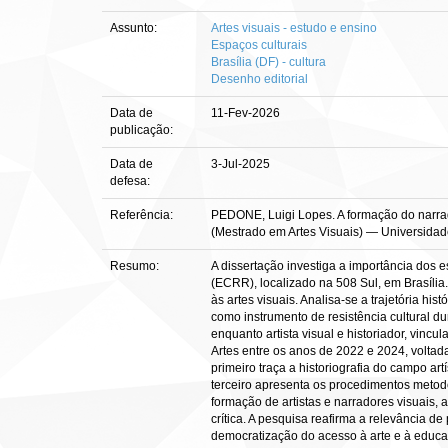
Assunto:
Artes visuais - estudo e ensino
Espaços culturais
Brasília (DF) - cultura
Desenho editorial
Data de
11-Fev-2026
publicação:
Data de
3-Jul-2025
defesa:
Referência:
PEDONE, Luigi Lopes. A formação do narrado
(Mestrado em Artes Visuais) — Universidade 
Resumo:
A dissertação investiga a importância dos 
(ECRR), localizado na 508 Sul, em Brasília.
às artes visuais. Analisa-se a trajetória h
como instrumento de resistência cultural dur
enquanto artista visual e historiador, vinc
Artes entre os anos de 2022 e 2024, voltada
primeiro traça a historiografia do campo ar
terceiro apresenta os procedimentos metodo
formação de artistas e narradores visuais, 
crítica. A pesquisa reafirma a relevância d
democratização do acesso à arte e à educaç