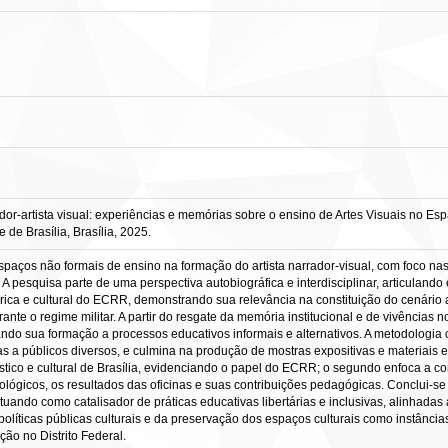
r-artista visual: experiências e memórias sobre o ensino de Artes Visuais no Espaç
de Brasília, Brasília, 2025.
espaços não formais de ensino na formação do artista narrador-visual, com foco na
 A pesquisa parte de uma perspectiva autobiográfica e interdisciplinar, articulan
istórica e cultural do ECRR, demonstrando sua relevância na constituição do cenári
ante o regime militar. A partir do resgate da memória institucional e de vivências 
ulando sua formação a processos educativos informais e alternativos. A metodologi
s a públicos diversos, e culmina na produção de mostras expositivas e materiais edi
tístico e cultural de Brasília, evidenciando o papel do ECRR; o segundo enfoca a c
lógicos, os resultados das oficinas e suas contribuições pedagógicas. Conclui-s
atuando como catalisador de práticas educativas libertárias e inclusivas, alinhadas
e políticas públicas culturais e da preservação dos espaços culturais como instânci
ão no Distrito Federal.