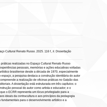
o Cultural Renato Russo. 2025. 116 f., il. Dissertação
s práticas realizadas no Espaço Cultural Renato Russo
do experiências pessoais, memórias e ações educativas voltadas
o artístico brasiliense desde a década de 1970, especialmente
no espaço, a pesquisa destaca a construção identitária do autor
a compreende a realização de oficinas práticas no Galpão das
toriais. A dissertação está estruturada em três capítulos: o
onstrução pessoal do autor como artista e educador; e o
e que o ECRR representa um lócus privilegiado para a
 aos ideais da contracultura e aos princípios da pedagogia
as fundamentais para o desenvolvimento artístico e a