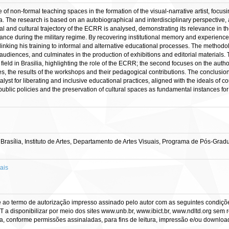
e of non-formal teaching spaces in the formation of the visual-narrative artist, focus
a. The research is based on an autobiographical and interdisciplinary perspective
cal and cultural trajectory of the ECRR is analysed, demonstrating its relevance in the
stance during the military regime. By recovering institutional memory and experiences
n, linking his training to informal and alternative educational processes. The metho
diences, and culminates in the production of exhibitions and editorial materials. The
al field in Brasilia, highlighting the role of the ECRR; the second focuses on the aut
, the results of the workshops and their pedagogical contributions. The conclusion 
atalyst for liberating and inclusive educational practices, aligned with the ideals of 
 public policies and the preservation of cultural spaces as fundamental instances for
rasília, Instituto de Artes, Departamento de Artes Visuais, Programa de Pós-Gradu
ais
e ao termo de autorização impresso assinado pelo autor com as seguintes condições
CT a disponibilizar por meio dos sites www.unb.br, www.ibict.br, www.ndltd.org sem 
a, conforme permissões assinaladas, para fins de leitura, impressão e/ou download, 