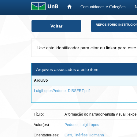
Comunidades e Coleções
Skip
REPOSITÓRIO INSTITUCIO
Voltar
navigation
Use este identificador para citar ou linkar para este
Arquivos associados a este item:
Arquivo
LuigiLopesPedone_DISSERT.pdf
Título:
A formação do narrador-artista visual : ex
Autor(es):
Pedone, Luigi Lopes
Orientador(es):
Gatti, Thérèse Hofmann