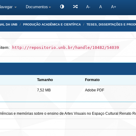
Navegar
Documentos
A-
A
A+
NAL DA UNB
PRODUÇÃO ACADÊMICA E CIENTÍFICA
TESES, DISSERTAÇÕES E PRO
 item:
http://repositorio.unb.br/handle/10482/54039
Tamanho
Formato
7,52 MB
Adobe PDF
periências e memórias sobre o ensino de Artes Visuais no Espaço Cultural Renato 