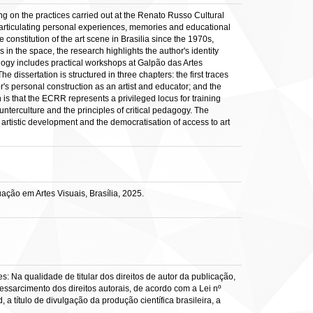
ing on the practices carried out at the Renato Russo Cultural
, articulating personal experiences, memories and educational
 constitution of the art scene in Brasilia since the 1970s,
 in the space, the research highlights the author's identity
dology includes practical workshops at Galpão das Artes
 dissertation is structured in three chapters: the first traces
hor's personal construction as an artist and educator; and the
is that the ECRR represents a privileged locus for training
counterculture and the principles of critical pedagogy. The
 artistic development and the democratisation of access to art
ação em Artes Visuais, Brasília, 2025.
: Na qualidade de titular dos direitos de autor da publicação,
ressarcimento dos direitos autorais, de acordo com a Lei nº
a título de divulgação da produção científica brasileira, a