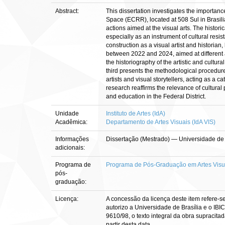
Abstract:
This dissertation investigates the importanc
Space (ECRR), located at 508 Sul in Brasili
actions aimed at the visual arts. The histori
especially as an instrument of cultural resi
construction as a visual artist and historia
between 2022 and 2024, aimed at different au
the historiography of the artistic and cultur
third presents the methodological procedures
artists and visual storytellers, acting as a c
research reaffirms the relevance of cultural
and education in the Federal District.
Unidade
Instituto de Artes (IdA)
Acadêmica:
Departamento de Artes Visuais (IdA VIS)
Informações
Dissertação (Mestrado) — Universidade de B
adicionais:
Programa de
Programa de Pós-Graduação em Artes Visu
pós-
graduação:
Licença:
A concessão da licença deste item refere-s
autorizo a Universidade de Brasília e o IBI
9610/98, o texto integral da obra supracitad
partir desta data.