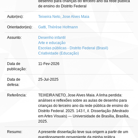
desenho para crianças do terceiro ano da rede pública
de ensino do Distrito Federal
Autor(es):
Teixeira Neto, Jose Alves Maia
Orientador(es):
Gatti, Thérèse Hofmann
Assunto:
Desenho infantil
Arte e educação
Escolas públicas - Distrito Federal (Brasil)
Criatividade (Educação)
Data de
11-Fev-2026
publicação:
Data de
25-Jul-2025
defesa:
Referência:
TEIXEIRA NETO, Jose Alves Maia. A linha perdida:
análises e reflexões sobre as aulas de desenho para
crianças do terceiro ano da rede pública de ensino do
Distrito Federal. 2025. 143 f., il. Dissertação (Mestrado
em Artes Visuais) — Universidade de Brasília, Brasília,
2025.
Resumo:
A presente dissertação teve sua origem a partir de um
questionamento proveniente da minha prática