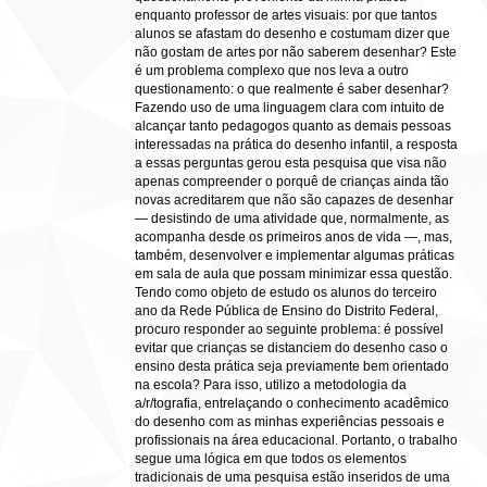
enquanto professor de artes visuais: por que tantos
alunos se afastam do desenho e costumam dizer que
não gostam de artes por não saberem desenhar? Este
é um problema complexo que nos leva a outro
questionamento: o que realmente é saber desenhar?
Fazendo uso de uma linguagem clara com intuito de
alcançar tanto pedagogos quanto as demais pessoas
interessadas na prática do desenho infantil, a resposta
a essas perguntas gerou esta pesquisa que visa não
apenas compreender o porquê de crianças ainda tão
novas acreditarem que não são capazes de desenhar
— desistindo de uma atividade que, normalmente, as
acompanha desde os primeiros anos de vida —, mas,
também, desenvolver e implementar algumas práticas
em sala de aula que possam minimizar essa questão.
Tendo como objeto de estudo os alunos do terceiro
ano da Rede Pública de Ensino do Distrito Federal,
procuro responder ao seguinte problema: é possível
evitar que crianças se distanciem do desenho caso o
ensino desta prática seja previamente bem orientado
na escola? Para isso, utilizo a metodologia da
a/r/tografia, entrelaçando o conhecimento acadêmico
do desenho com as minhas experiências pessoais e
profissionais na área educacional. Portanto, o trabalho
segue uma lógica em que todos os elementos
tradicionais de uma pesquisa estão inseridos de uma