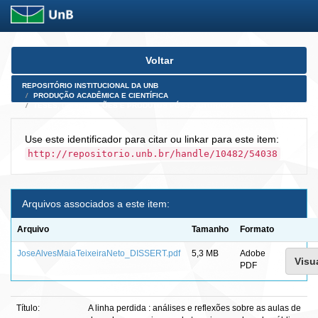
Skip
Voltar
navigation
REPOSITÓRIO INSTITUCIONAL DA UNB
PRODUÇÃO ACADÊMICA E CIENTÍFICA
TESES, DISSERTAÇÕES E PRODUTOS PÓS-DOUTORADO
Use este identificador para citar ou linkar para este item:
http://repositorio.unb.br/handle/10482/54038
Arquivos associados a este item:
Arquivo
Tamanho
Formato
JoseAlvesMaiaTeixeiraNeto_DISSERT.pdf
5,3 MB
Adobe
Visua
PDF
Título:
A linha perdida : análises e reflexões sobre as aulas de