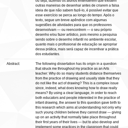
ou seja, fazendo os alunos entenderem que existem
outras maneiras de desenhar antes de criarem a falsa
ideia de que não sabem fazê-lo, é possível evitar que
esse exercício se perca ao longo do tempo. Após o
texto, segue um breve apêndice com algumas
sugestões de atividades para que os professores
desenvolvam — ou reencontrem — o seu próprio
desenho e/ou fazer artístico, pois mesmo a pesquisa
sendo sobre o desenho infantil no ambiente escolar,
quanto mais o profissional de educação se apropriar
dessa prática, mais será capaz de incentivar a prática
dos estudantes.
Abstract:
The following dissertation has its origin in a question
that struck me throughout my practice as an Arts
teacher: Why do so many students distance themselves
from the practice of drawing and usually state that they
do not like the act of drawing? This is a complex issue
since, indeed, what does knowing how to draw really
means? By using a clear language, in order to reach
both educators and people interested in the practice of
infant drawing, the answer to this question gave birth to
this research which aims at understanding not only why
such young children believe they cannot draw — giving
up on an activity that normally take place throughout
their first years of their lives — but to also develop and
implement some practices in the classroom that could