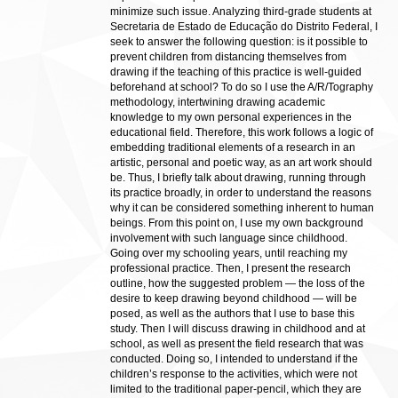
minimize such issue. Analyzing third-grade students at
Secretaria de Estado de Educação do Distrito Federal, I
seek to answer the following question: is it possible to
prevent children from distancing themselves from
drawing if the teaching of this practice is well-guided
beforehand at school? To do so I use the A/R/Tography
methodology, intertwining drawing academic
knowledge to my own personal experiences in the
educational field. Therefore, this work follows a logic of
embedding traditional elements of a research in an
artistic, personal and poetic way, as an art work should
be. Thus, I briefly talk about drawing, running through
its practice broadly, in order to understand the reasons
why it can be considered something inherent to human
beings. From this point on, I use my own background
involvement with such language since childhood.
Going over my schooling years, until reaching my
professional practice. Then, I present the research
outline, how the suggested problem — the loss of the
desire to keep drawing beyond childhood — will be
posed, as well as the authors that I use to base this
study. Then I will discuss drawing in childhood and at
school, as well as present the field research that was
conducted. Doing so, I intended to understand if the
children’s response to the activities, which were not
limited to the traditional paper-pencil, which they are