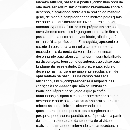
maneira artística, pessoal e poética, como uma obra de
arte deve ser. Assim, inicio falando brevemente sobre o
desenho, discorrendo sobre a sua prática de maneira
geral, de modo a compreender os motivos pelos quais
ele pode ser considerado um fazer inerente ao ser
humano. A partir daí, utilizo meu próprio histórico de
envolvimento com essa linguagem desde a infância,
passando pela escola e universidade, até chegar à
minha prática profissional. Em seguida, apresento o
recorte da pesquisa, a maneira como o problema
proposto — o da perda da vontade de continuar
desenhando para além da infância — será trabalhado
na dissertação, bem como os autores que utilizo para
fundamentar esse estudo. Discorro, então, sobre o
desenho na infância e no ambiente escolar, além de
apresentá-lo na pesquisa de campo realizada,
buscando, assim, compreender se a resposta das
crianças às atividades que não se limitam ao
tradicional lápis e papel, algo a que já estão
habituados, os ajuda a compreender melhor o que é
desenhar e pode os aproximar dessa prática. Por fim,
retorno às ideias iniciais, observando se o
questionamento que possibilitou o surgimento da
pesquisa pode ser respondido e se é possível, a partir
da literatura estudada e da proposta de atividade
realizada, afirmar que, intervindo com antecedência,