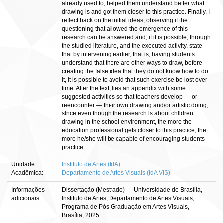
already used to, helped them understand better what
drawing is and got them closer to this practice. Finally, I
reflect back on the initial ideas, observing if the
questioning that allowed the emergence of this
research can be answered and, if it is possible, through
the studied literature, and the executed activity, state
that by intervening earlier, that is, having students
understand that there are other ways to draw, before
creating the false idea that they do not know how to do
it, it is possible to avoid that such exercise be lost over
time. After the text, lies an appendix with some
suggested activities so that teachers develop — or
reencounter — their own drawing and/or artistic doing,
since even though the research is about children
drawing in the school environment, the more the
education professional gets closer to this practice, the
more he/she will be capable of encouraging students
practice.
Unidade
Instituto de Artes (IdA)
Acadêmica:
Departamento de Artes Visuais (IdA VIS)
Informações
Dissertação (Mestrado) — Universidade de Brasília,
adicionais:
Instituto de Artes, Departamento de Artes Visuais,
Programa de Pós-Graduação em Artes Visuais,
Brasília, 2025.