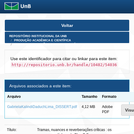
Skip
Voltar
navigation
REPOSITÓRIO INSTITUCIONAL DA UNB
PRODUÇÃO ACADÊMICA E CIENTÍFICA
TESES, DISSERTAÇÕES E PRODUTOS PÓS-DOUTORADO
Use este identificador para citar ou linkar para este item:
http://repositorio.unb.br/handle/10482/54036
Arquivos associados a este item:
Arquivo
Tamanho
Formato
GabrielaKalindiDaduchLima_DISSERT.pdf
4,12 MB
Adobe
Visu
PDF
Título:
Tramas, nuances e reverberações críticas : os