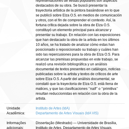
representaciones de fiestas populares son aspectos
destacados de su obra. Se buscó presentar la
trayectoria artística de la pintora basándose en lo que
se publicó sobre Elza O.S. en medios de comunicación
y otros, con el fin de comprender el contexto. Así, la
fortuna crítica dejada sobre la obra de Elza O.S.
constituyó un elemento principal para alcanzar y
presentar su trabajo. En relación con las exposiciones
que han destacado la obra de la artista en los últimos
10 años, se ha tratado de analizar cómo estas han
posicionado o reposicionado su trabajo y cuáles han
sido las repercusiones para la obra de Elza O.S. Para
alcanzar las premisas propuestas en este trabajo, se
realizó una revisión bibliográfica y un análisis
documental de textos presentes en catálogos, noticias
publicadas sobre la artista y textos de críticos de arte
sobre Elza O.S. A partir del análisis documental, se
constató que la trayectoria de Elza O.S. está llena de
matices, y que las clasificaciones ‘’naïf’’ o ‘’primitiva’’
resultan reduccionistas en relación con la obra de la
artista.
Unidade
Instituto de Artes (IdA)
Acadêmica:
Departamento de Artes Visuais (IdA VIS)
Informações
Dissertação (Mestrado) — Universidade de Brasília,
adicionais:
Instituto de Artes, Departamento de Artes Visuais,