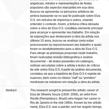
angelicais, retratos e representações de festas
populares são aspectos marcantes em sua obra.
Buscou-se apresentar os percursos artísticos da
pintora baseando-se no que foi publicado sobre Elza
O.S. em veículos de imprensa e outros, visando
entender o contexto. Assim, a fortuna crítica deixada
sobre a obra de Elza O.S. constituiu elemento principal
para alcançar e apresentar seu trabalho. Em relação
às exposições que destacaram a obra da artista nos
últimos 10 anos, buscou-se analisar como estas
posicionaram ou reposicionaram seu trabalho e quais
foram os desdobramentos para a obra de Elza O.S.
Para atingir as premissas propostas neste trabalho,
foram realizadas revisão bibliográfica e análise
documental – de textos presentes em catálogos,
notícias veiculadas sobre a artista e textos de críticos
de arte sobre Elza O.S. A partir da análise documental,
constatou-se que a trajetória de Elza O.S é repleta de
nuances, bem como os rótulos “naïf” ou “primitivo”
mostraram-se redutores em relação a obra da artista.
Abstract:
This research sought to present the artistic career of
Elza de Oliveira Souza (1928- 2006), an artist from
Recife (Pernambuco, Brazil) who began her career in
Rio de Janeiro in the mid-1960s. Known by her artistic
name, Elza O.S. was a painter, and her angelic beings,