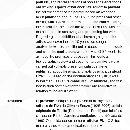
portraits, and representations of popular celebratinons
are striking aspects of her work. We sought to present
the artistic career of the painter based on what has
been published about Elza O.S. in the press and other
media, with a view to understanding the context. Thus,
the critical fortune left on the work of Elza O.S. was the
main element in achieving and presenting her work.
Regarding the exhibitions that have highlighted the
artist's work over the last 10 years, we sought to
analyze how these positioned or repositioned her work
and what the implications were for Elza O.S.'s work. To
achieve the premises proposed in this work, a
bibliographic review and documentary analysis were
carried out - of texts present in catalogs, news
published about the artist, and texts by art critics about
Elza O.S. Based on the documentary analysis, it was
found that Elza O.S.'s career is full of nuances, and that
labels such as “naïve” or “primitive” are reductive in
relation to the artist's work.
Resumen:
El presente trabajo busca presentar la trayectoria
artística de Elza de Oliveira Souza (1928-2006), artista
originaria de Recife (Pernambuco, Brasil) que inició su
carrera en Río de Janeiro a mediados de la década de
1960. Conocida por su nombre artístico, Elza O.S. fue
pintora, y sus seres angelicales, retratos y