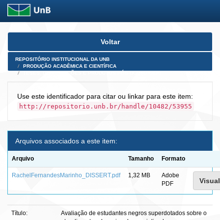
Skip
Voltar
navigation
REPOSITÓRIO INSTITUCIONAL DA UNB
PRODUÇÃO ACADÊMICA E CIENTÍFICA
TESES, DISSERTAÇÕES E PRODUTOS PÓS-DOUTORADO
Use este identificador para citar ou linkar para este item:
http://repositorio.unb.br/handle/10482/53955
Arquivos associados a este item:
Arquivo
Tamanho
Formato
RachelFernandesMarinho_DISSERT.pdf
1,32 MB
Adobe
Visual
PDF
Título:
Avaliação de estudantes negros superdotados sobre o