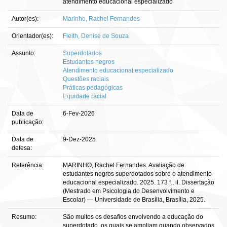
atendimento educacional especializado
Autor(es):
Marinho, Rachel Fernandes
Orientador(es):
Fleith, Denise de Souza
Assunto:
Superdotados
Estudantes negros
Atendimento educacional especializado
Questões raciais
Práticas pedagógicas
Equidade racial
Data de
6-Fev-2026
publicação:
Data de
9-Dez-2025
defesa:
Referência:
MARINHO, Rachel Fernandes. Avaliação de
estudantes negros superdotados sobre o atendimento
educacional especializado. 2025. 173 f., il. Dissertação
(Mestrado em Psicologia do Desenvolvimento e
Escolar) — Universidade de Brasília, Brasília, 2025.
Resumo:
São muitos os desafios envolvendo a educação do
superdotado, os quais se ampliam quando observados