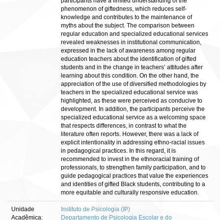
participants have a limited understanding of the
phenomenon of giftedness, which reduces self-
knowledge and contributes to the maintenance of
myths about the subject. The comparison between
regular education and specialized educational services
revealed weaknesses in institutional communication,
expressed in the lack of awareness among regular
education teachers about the identification of gifted
students and in the change in teachers’ attitudes after
learning about this condition. On the other hand, the
appreciation of the use of diversified methodologies by
teachers in the specialized educational service was
highlighted, as these were perceived as conducive to
development. In addition, the participants perceive the
specialized educational service as a welcoming space
that respects differences, in contrast to what the
literature often reports. However, there was a lack of
explicit intentionality in addressing ethno-racial issues
in pedagogical practices. In this regard, it is
recommended to invest in the ethnoracial training of
professionals, to strengthen family participation, and to
guide pedagogical practices that value the experiences
and identities of gifted Black students, contributing to a
more equitable and culturally responsive education.
Unidade
Instituto de Psicologia (IP)
Acadêmica:
Departamento de Psicologia Escolar e do