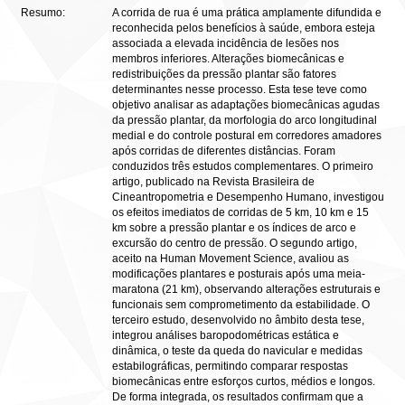
Resumo:
A corrida de rua é uma prática amplamente difundida e
reconhecida pelos benefícios à saúde, embora esteja
associada a elevada incidência de lesões nos
membros inferiores. Alterações biomecânicas e
redistribuições da pressão plantar são fatores
determinantes nesse processo. Esta tese teve como
objetivo analisar as adaptações biomecânicas agudas
da pressão plantar, da morfologia do arco longitudinal
medial e do controle postural em corredores amadores
após corridas de diferentes distâncias. Foram
conduzidos três estudos complementares. O primeiro
artigo, publicado na Revista Brasileira de
Cineantropometria e Desempenho Humano, investigou
os efeitos imediatos de corridas de 5 km, 10 km e 15
km sobre a pressão plantar e os índices de arco e
excursão do centro de pressão. O segundo artigo,
aceito na Human Movement Science, avaliou as
modificações plantares e posturais após uma meia-
maratona (21 km), observando alterações estruturais e
funcionais sem comprometimento da estabilidade. O
terceiro estudo, desenvolvido no âmbito desta tese,
integrou análises baropodométricas estática e
dinâmica, o teste da queda do navicular e medidas
estabilográficas, permitindo comparar respostas
biomecânicas entre esforços curtos, médios e longos.
De forma integrada, os resultados confirmam que a