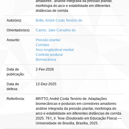
amadores : análise integrada da pressão plantar,
morfologia do arco e estabilidade em diferentes
distâncias de corrida
Autor(es):
Britto, André Costa Tenório de
Orientador(es):
Carmo, Jake Carvalho do
Assunto:
Pressão plantar
Corridas
Arco longitudinal medial
Controle postural
Biomecânica
Data de
2-Fev-2026
publicação:
Data de
12-Dez-2025
defesa:
Referência:
BRITTO, André Costa Tenório de. Adaptações
biomecânicas e posturais em corredores amadores:
análise integrada da pressão plantar, morfologia do
arco e estabilidade em diferentes distâncias de corrida.
2025. 79 f., il. Tese (Doutorado em Educação Física) —
Universidade de Brasília, Brasília, 2025.