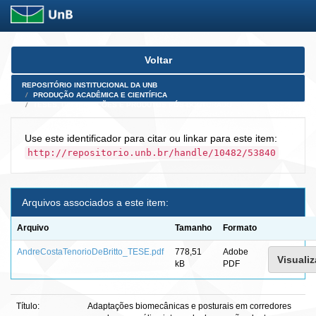
Skip
Voltar
navigation
REPOSITÓRIO INSTITUCIONAL DA UNB
PRODUÇÃO ACADÊMICA E CIENTÍFICA
TESES, DISSERTAÇÕES E PRODUTOS PÓS-DOUTORADO
Use este identificador para citar ou linkar para este item:
http://repositorio.unb.br/handle/10482/53840
Arquivos associados a este item:
Arquivo
Tamanho
Formato
AndreCostaTenorioDeBritto_TESE.pdf
778,51
Adobe
Visualiz
kB
PDF
Título:
Adaptações biomecânicas e posturais em corredores