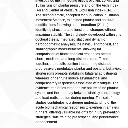
investigated the immediate effects of 5 km, 10 km, and
15 km runs on plantar pressure and on the Arch Index
(AI) and Center of Pressure Excursion Index (CPEI).
The second article, accepted for publication in Human
Movement Science, examined plantar and postural
modifications following a half marathon (21 km),
identifying structural and functional changes without
impairing stability. The third study, developed within this
doctoral thesis, integrated static and dynamic
baropodometric analyses, the navicular drop test, and
stabilographic measurements, allowing for
comparisons of biomechanical responses across
short-, medium-, and long-distance runs. Taken
together, the results confirm that running distance
progressively modulates plantar and postural behavior:
shorter runs promote stabilizing bilateral adjustments,
whereas longer runs induce asymmetrical and
compensatory responses associated with fatigue. The
evidence reinforces the adaptive nature of the plantar
system and the interplay between stability, morphology,
and load redistribution during running. This set of
studies contributes to a deeper understanding of the
acute biomechanical responses to exertion in amateur
runners, offering valuable insights for injury prevention
strategies, safe training prescription, and performance
enhancement.