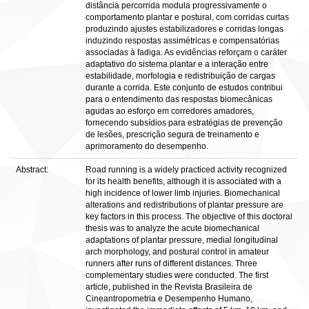
distância percorrida modula progressivamente o
comportamento plantar e postural, com corridas curtas
produzindo ajustes estabilizadores e corridas longas
induzindo respostas assimétricas e compensatórias
associadas à fadiga. As evidências reforçam o caráter
adaptativo do sistema plantar e a interação entre
estabilidade, morfologia e redistribuição de cargas
durante a corrida. Este conjunto de estudos contribui
para o entendimento das respostas biomecânicas
agudas ao esforço em corredores amadores,
fornecendo subsídios para estratégias de prevenção
de lesões, prescrição segura de treinamento e
aprimoramento do desempenho.
Abstract:
Road running is a widely practiced activity recognized
for its health benefits, although it is associated with a
high incidence of lower limb injuries. Biomechanical
alterations and redistributions of plantar pressure are
key factors in this process. The objective of this doctoral
thesis was to analyze the acute biomechanical
adaptations of plantar pressure, medial longitudinal
arch morphology, and postural control in amateur
runners after runs of different distances. Three
complementary studies were conducted. The first
article, published in the Revista Brasileira de
Cineantropometria e Desempenho Humano,