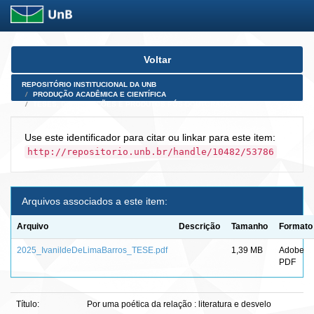
Skip
Voltar
navigation
REPOSITÓRIO INSTITUCIONAL DA UNB
PRODUÇÃO ACADÊMICA E CIENTÍFICA
TESES, DISSERTAÇÕES E PRODUTOS PÓS-DOUTORADO
Use este identificador para citar ou linkar para este item:
http://repositorio.unb.br/handle/10482/53786
Arquivos associados a este item:
Arquivo
Descrição
Tamanho
Formato
2025_IvanildeDeLimaBarros_TESE.pdf
1,39 MB
Adobe
PDF
Título:
Por uma poética da relação : literatura e desvelo