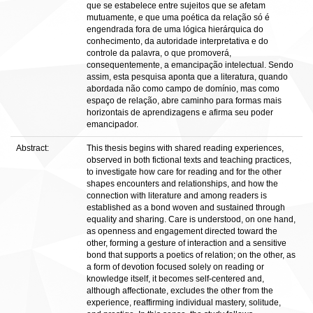
que se estabelece entre sujeitos que se afetam
mutuamente, e que uma poética da relação só é
engendrada fora de uma lógica hierárquica do
conhecimento, da autoridade interpretativa e do
controle da palavra, o que promoverá,
consequentemente, a emancipação intelectual. Sendo
assim, esta pesquisa aponta que a literatura, quando
abordada não como campo de domínio, mas como
espaço de relação, abre caminho para formas mais
horizontais de aprendizagens e afirma seu poder
emancipador.
Abstract:
This thesis begins with shared reading experiences,
observed in both fictional texts and teaching practices,
to investigate how care for reading and for the other
shapes encounters and relationships, and how the
connection with literature and among readers is
established as a bond woven and sustained through
equality and sharing. Care is understood, on one hand,
as openness and engagement directed toward the
other, forming a gesture of interaction and a sensitive
bond that supports a poetics of relation; on the other, as
a form of devotion focused solely on reading or
knowledge itself, it becomes self-centered and,
although affectionate, excludes the other from the
experience, reaffirming individual mastery, solitude,