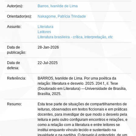
Autor(es):
Barros, Ivanilde de Lima
Orientador(es):
Nakagome, Patrícia Trindade
Assunto:
Literatura
Leitores
Literatura brasileira - crítica, interpretação, etc
Data de
28-Jan-2026
publicação:
Data de
22-Jul-2025
defesa:
Referência:
BARROS, Ivanilde de Lima. Por uma poética da
relação: literatura e desvelo. 2025. 204 f., il. Tese
(Doutorado em Literatura) —Universidade de Brasília,
Brasília, 2025.
Resumo:
Esta tese parte de situações de compartilhamentos de
leituras, observados em textos ficcionais e em práticas
docentes, para investigar de que modo o desvelo pela
leitura e pelo outro configuram encontros e relações, e
como a relação com a literatura e entre leitores se
institui enquanto vínculo tecido e sustentado na
igualdade e na partilha. O desvelo é entendido, de um