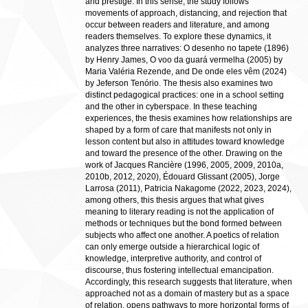
and prestige. In this sense, the study follows
movements of approach, distancing, and rejection that
occur between readers and literature, and among
readers themselves. To explore these dynamics, it
analyzes three narratives: O desenho no tapete (1896)
by Henry James, O voo da guará vermelha (2005) by
Maria Valéria Rezende, and De onde eles vêm (2024)
by Jeferson Tenório. The thesis also examines two
distinct pedagogical practices: one in a school setting
and the other in cyberspace. In these teaching
experiences, the thesis examines how relationships are
shaped by a form of care that manifests not only in
lesson content but also in attitudes toward knowledge
and toward the presence of the other. Drawing on the
work of Jacques Rancière (1996, 2005, 2009, 2010a,
2010b, 2012, 2020), Édouard Glissant (2005), Jorge
Larrosa (2011), Patricia Nakagome (2022, 2023, 2024),
among others, this thesis argues that what gives
meaning to literary reading is not the application of
methods or techniques but the bond formed between
subjects who affect one another. A poetics of relation
can only emerge outside a hierarchical logic of
knowledge, interpretive authority, and control of
discourse, thus fostering intellectual emancipation.
Accordingly, this research suggests that literature, when
approached not as a domain of mastery but as a space
of relation, opens pathways to more horizontal forms of