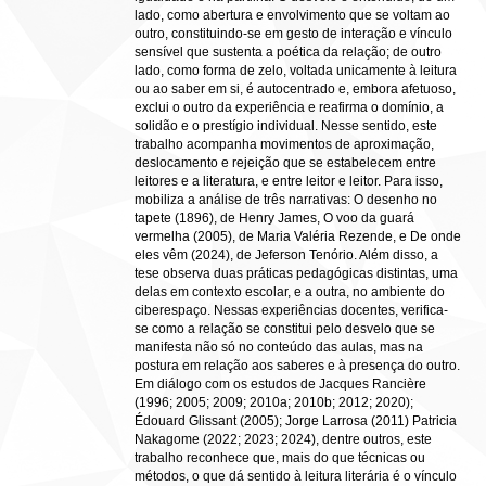
lado, como abertura e envolvimento que se voltam ao
outro, constituindo-se em gesto de interação e vínculo
sensível que sustenta a poética da relação; de outro
lado, como forma de zelo, voltada unicamente à leitura
ou ao saber em si, é autocentrado e, embora afetuoso,
exclui o outro da experiência e reafirma o domínio, a
solidão e o prestígio individual. Nesse sentido, este
trabalho acompanha movimentos de aproximação,
deslocamento e rejeição que se estabelecem entre
leitores e a literatura, e entre leitor e leitor. Para isso,
mobiliza a análise de três narrativas: O desenho no
tapete (1896), de Henry James, O voo da guará
vermelha (2005), de Maria Valéria Rezende, e De onde
eles vêm (2024), de Jeferson Tenório. Além disso, a
tese observa duas práticas pedagógicas distintas, uma
delas em contexto escolar, e a outra, no ambiente do
ciberespaço. Nessas experiências docentes, verifica-
se como a relação se constitui pelo desvelo que se
manifesta não só no conteúdo das aulas, mas na
postura em relação aos saberes e à presença do outro.
Em diálogo com os estudos de Jacques Rancière
(1996; 2005; 2009; 2010a; 2010b; 2012; 2020);
Édouard Glissant (2005); Jorge Larrosa (2011) Patricia
Nakagome (2022; 2023; 2024), dentre outros, este
trabalho reconhece que, mais do que técnicas ou
métodos, o que dá sentido à leitura literária é o vínculo