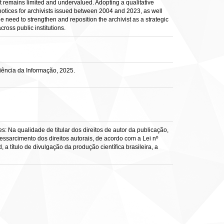
t remains limited and undervalued. Adopting a qualitative
notices for archivists issued between 2004 and 2023, as well
 need to strengthen and reposition the archivist as a strategic
ross public institutions.
ência da Informação, 2025.
: Na qualidade de titular dos direitos de autor da publicação,
ressarcimento dos direitos autorais, de acordo com a Lei nº
a título de divulgação da produção científica brasileira, a