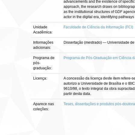
advancements and the existence of specific 
approach, the research draws on bibliograph
as the institutional structures of GDF agenc
actor in the digital era, identifying pathwa
Unidade
Faculdade de Ciência da Informação (FCI)
Acadêmica:
Informações
Dissertação (mestrado) — Universidade de
adicionais:
Programa de
Programa de Pós-Graduação em Ciência d
pós-
graduação:
Licença:
A concessão da licença deste item refere-s
autorizo a Universidade de Brasília e o IBI
9610/98, o texto integral da obra supracitad
partir desta data.
Aparece nas
Teses, dissertações e produtos pós-doutor
coleções: