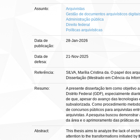
Assunto:
Arquivistas
Gestão de documentos arquivísticos digitai
Administração pública
Direito federal
Políticas arquivísticas
Data de
28-Jan-2026
publicação:
Data de
21-Nov-2025
defesa:
Referência:
SILVA, Marília Cristina da. O papel dos arq
Dissertação (Mestrado em Ciência da Inform
Resumo:
A presente dissertação tem como objetivo 
Distrito Federal (GDF), especialmente dian
de que, apesar do avanço das tecnologias e
subvalorizada. Como procedimento metodológ
de concursos públicos para arquivistas en
arquivistas. A pesquisa buscou demonstrar 
da área e o aprimoramento das práticas de 
Abstract:
This thesis aims to analyze the lack of archi
attention to the transformations initiated b