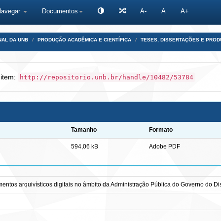
Navegar
Documentos
A-
A
A+
NAL DA UNB
PRODUÇÃO ACADÊMICA E CIENTÍFICA
TESES, DISSERTAÇÕES E PRO
 item:
http://repositorio.unb.br/handle/10482/53784
Tamanho
Formato
594,06 kB
Adobe PDF
entos arquivísticos digitais no âmbito da Administração Pública do Governo do Dis