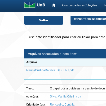
Comunidades e Coleções
Skip
REPOSITÓRIO INSTITUCIO
Voltar
navigation
Use este identificador para citar ou linkar para este
Arquivos associados a este item:
Arquivo
MariliaCristinaDaSilva_DISSERT.pdf
Título:
O papel dos arquivistas na gestão de docum
Autor(es):
Silva, Marília Cristina da
Orientador(es):
Roncaglio, Cynthia