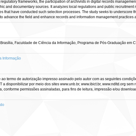
regulatory frameworks, the participation of archivists in digital records managemen
ic and documentary sources. It analyzes local regulations and public recruitment 
ies that have conducted such selection processes. The study seeks to underscore the
ys to advance the field and enhance records and information management practices ac
 Brasília, Faculdade de Ciência da Informação, Programa de Pós-Graduação em Ci
a Informação
e ao termo de autorização impresso assinado pelo autor com as seguintes condições
CT a disponibilizar por meio dos sites www.unb.br, www.ibict.br, www.ndltd.org sem 
a, conforme permissões assinaladas, para fins de leitura, impressão e/ou download, 
ado