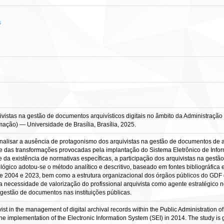
s
uivistas na gestão de documentos arquivísticos digitais no âmbito da Administração 
ação) — Universidade de Brasília, Brasília, 2025.
analisar a ausência de protagonismo dos arquivistas na gestão de documentos de a
te das transformações provocadas pela implantação do Sistema Eletrônico de Inform
 da existência de normativas específicas, a participação dos arquivistas na gest
ico adotou-se o método analítico e descritivo, baseado em fontes bibliográfica e 
tre 2004 e 2023, bem como a estrutura organizacional dos órgãos públicos do GDF
a necessidade de valorização do profissional arquivista como agente estratégico n
gestão de documentos nas instituições públicas.
vist in the management of digital archival records within the Public Administration o
y the implementation of the Electronic Information System (SEI) in 2014. The study is