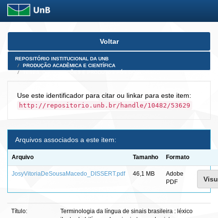
Skip
Voltar
navigation
REPOSITÓRIO INSTITUCIONAL DA UNB
PRODUÇÃO ACADÊMICA E CIENTÍFICA
TESES, DISSERTAÇÕES E PRODUTOS PÓS-DOUTORADO
Use este identificador para citar ou linkar para este item:
http://repositorio.unb.br/handle/10482/53629
Arquivos associados a este item:
Arquivo
Tamanho
Formato
JosyVitoriaDeSousaMacedo_DISSERT.pdf
46,1 MB
Adobe
Visu
PDF
Título:
Terminologia da língua de sinais brasileira : léxico