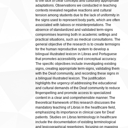
to the lack of clear concepts and culturally appropriate
adaptations. Observations we conducted in teaching
contexts revealed negative reactions and cultural
tension among students due to the lack of uniformity in
the signs used to represent body parts, which are often
associated with taboos or misinterpretations. The
absence of standardized and validated term-signs
compromises learning both in academic settings and
practical situations, such as medical consultations. The
general objective of the research is to create termsigns
for the human reproductive system to develop a
bilingual illustrated lexicon in Libras and Portuguese
that promotes accessibility and conceptual accuracy.
The specific objectives include investigating existing
signs, creating appropriate term-signs, validating them
with the Deaf community, and recording these signs in
a bilingual illustrated lexicon. The justification
highlights the urgency of addressing the educational
and cultural demands of the Deaf community to reduce
fingerspelling and promote access to specialized
content in a clear and comprehensible manner. The
theoretical framework of this research discusses the
mandatory teaching of Libras in the healthcare field,
emphasizing its importance in clinical care for Deaf
patients. Studies on Libras terminology in healthcare
include the documentation of existing terminological
and lexicographical repertoires, focusing on mapping