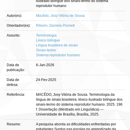
ilustrado bilíngue dos sinais-termo do sistema
reprodutor humano
Autor(es):
Macêdo, Josy Vitória de Sousa
Orientador(es):
Ribeiro, Daniela Prometi
Assunto:
Terminologia
Léxico bilíngue
Língua brasileira de sinais
Sinais-termo
Sistema reprodutor humano
Data de
6-Jan-2026
publicação:
Data de
24-Fev-2025
defesa:
Referência:
MACÊDO, Josy Vitória de Sousa. Terminologia da
língua de sinais brasileira: léxico ilustrado bilíngue dos
sinais-termo do sistema reprodutor humano. 2025. 196
f. Dissertação (Mestrado em Linguística) —
Universidade de Brasília, Brasília, 2025.
Resumo:
A pesquisa aborda as dificuldades enfrentadas por
estudantes Surdos nas escolas no aprendizado da