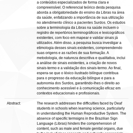
a conteúdos especializados de forma clara e
compreensível. O referencial teórico desta pesquisa
aborda a obrigatoriedade do ensino da Libras na área
da saúde, enfatizando a importância de sua utilização
no atendimento clínico a pacientes Surdos. Os estudos
sobre a terminologia da Libras na saúde incluem o
registro de repertórios terminográficos e lexicográficos
existentes, com foco em mapear e validar sinais já
utilizados. Além disso, a pesquisa busca investigar a
etimologia desses sinais existentes, compreendendo
suas origens e as razões de sua formação. A
metodologia, de natureza descritiva e qualitativa, inclui
a análise de sinais existentes, a criação de novos
sinais-termo e a validação dos sinais-termo. Ao final,
espera-se que o léxico ilustrado bilíngue contribua
para o progresso da educação bilíngue e para a
autonomia dos Surdos, garantindo-lhes o direito ao
conhecimento acessível e à comunicação eficaz em
contextos educacionais e profissionais.
Abstract:
The research addresses the difficulties faced by Deaf
students in schools when learning science, particularly
in understanding the Human Reproductive System. The
absence of specific termsigns in the Brazilian Sign
Language (Libras) hinders the comprehension of
content, such as male and female genital organs, due