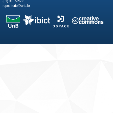
(61) 3107-2683
repositorio@unb.br
Fale conosco
Sobre