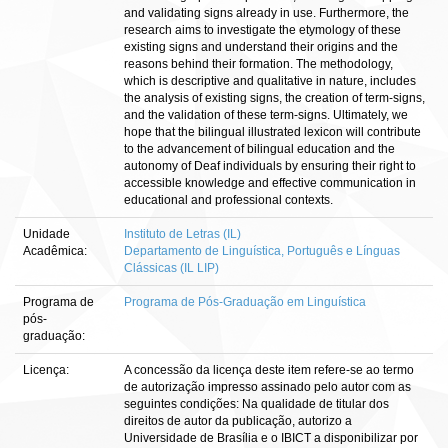
and validating signs already in use. Furthermore, the
research aims to investigate the etymology of these
existing signs and understand their origins and the
reasons behind their formation. The methodology,
which is descriptive and qualitative in nature, includes
the analysis of existing signs, the creation of term-signs,
and the validation of these term-signs. Ultimately, we
hope that the bilingual illustrated lexicon will contribute
to the advancement of bilingual education and the
autonomy of Deaf individuals by ensuring their right to
accessible knowledge and effective communication in
educational and professional contexts.
Unidade
Instituto de Letras (IL)
Acadêmica:
Departamento de Linguística, Português e Línguas
Clássicas (IL LIP)
Programa de
Programa de Pós-Graduação em Linguística
pós-
graduação:
Licença:
A concessão da licença deste item refere-se ao termo
de autorização impresso assinado pelo autor com as
seguintes condições: Na qualidade de titular dos
direitos de autor da publicação, autorizo a
Universidade de Brasília e o IBICT a disponibilizar por