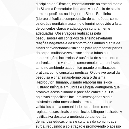
disciplina de Ciências, especialmente no entendimento
do Sistema Reprodutor Humano. A ausência de sinais-
termo específicos na Língua de Sinais Brasileira
(Libras) dificulta a compreensão de conteúdos, como
os órgãos genitais masculino e feminino, devido à falta
de conceitos claros e adaptações culturalmente
adequadas. Observações realizadas pela
pesquisadora em contextos de ensino revelaram
reações negativas e desconforto dos alunos diante de
sinais convencionais utilizados para representar partes
do corpo, muitas vezes associados a tabus ou
interpretações incorretas. A ausência de sinais-termo
padronizados e validados compromete o aprendizado,
tanto no ambiente acadêmico quanto em situações
práticas, como consultas médicas. O objetivo geral da
pesquisa é criar sinais-termo para o Sistema
Reprodutor Humano, visando elaborar um léxico
ilustrado bilíngue em Libras e Língua Portuguesa que
promova acessibilidade e precisão conceitual. Os
objetivos específicos incluem investigar os sinais
existentes, criar novos sinais-termo adequados e
validá-los com a comunidade surda, bem como
registrar esses sinais em um léxico bilíngue ilustrado. A
justificativa destaca a urgência de atender às
demandas educacionais e culturais da comunidade
surda, reduzindo a soletração e promovendo o acesso