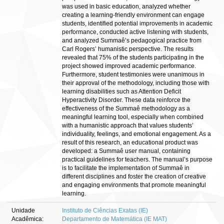
was used in basic education, analyzed whether
creating a learning-friendly environment can engage
students, identified potential improvements in academic
performance, conducted active listening with students,
and analyzed Summaê’s pedagogical practice from
Carl Rogers’ humanistic perspective. The results
revealed that 75% of the students participating in the
project showed improved academic performance.
Furthermore, student testimonies were unanimous in
their approval of the methodology, including those with
learning disabilities such as Attention Deficit
Hyperactivity Disorder. These data reinforce the
effectiveness of the Summaê methodology as a
meaningful learning tool, especially when combined
with a humanistic approach that values students’
individuality, feelings, and emotional engagement. As a
result of this research, an educational product was
developed: a Summaê user manual, containing
practical guidelines for teachers. The manual’s purpose
is to facilitate the implementation of Summaê in
different disciplines and foster the creation of creative
and engaging environments that promote meaningful
learning.
Unidade
Instituto de Ciências Exatas (IE)
Acadêmica:
Departamento de Matemática (IE MAT)