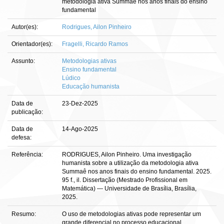
metodologia ativa Summaê nos anos finais do ensino
fundamental
Autor(es):
Rodrigues, Ailon Pinheiro
Orientador(es):
Fragelli, Ricardo Ramos
Assunto:
Metodologias ativas
Ensino fundamental
Lúdico
Educação humanista
Data de
23-Dez-2025
publicação:
Data de
14-Ago-2025
defesa:
Referência:
RODRIGUES, Ailon Pinheiro. Uma investigação
humanista sobre a utilização da metodologia ativa
Summaê nos anos finais do ensino fundamental. 2025.
95 f., il. Dissertação (Mestrado Profissional em
Matemática) — Universidade de Brasília, Brasília,
2025.
Resumo:
O uso de metodologias ativas pode representar um
grande diferencial no processo educacional,