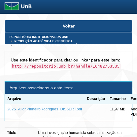
Skip
Voltar
navigation
REPOSITÓRIO INSTITUCIONAL DA UNB
PRODUÇÃO ACADÊMICA E CIENTÍFICA
TESES, DISSERTAÇÕES E PRODUTOS PÓS-DOUTORADO
Use este identificador para citar ou linkar para este item:
http://repositorio.unb.br/handle/10482/53535
Arquivos associados a este item:
Arquivo
Descrição
Tamanho
For
2025_AilonPinheiroRodrigues_DISSERT.pdf
11,97 MB
Ad
PD
Título:
Uma investigação humanista sobre a utilização da