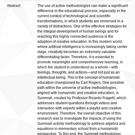
Abstract:
The use of active methodologies can make a significant
difference in the educational process, especially in the
current context of technological and scientific
transformations, in which students are immersed in a
variety of distractions. One of the effective strategies for
the integral development of human beings and for
reaching this highly connected audience is the
adoption of creative education. In this modern world,
where artificial intelligence is increasingly taking center
stage, creativity becomes an extremely valuable
differentiating factor. Therefore, it is essential to
promote meaningful and comprehensive learning, in
which the student is understood as a whole—with
feelings, thoughts, and actions—and not just as an
intellectual being. This is the concept of humanistic
education championed by Carl Rogers. One possible
path within the universe of active methodologies,
aligned with humanistic and creative education, is
Summaê, created by Professor Ricardo Fragelli, which
addresses student questions through videos and
interaction with experts within a playful and creative
environment. Therefore, the overall objective of this
research was to investigate the impacts of using the
Summaê activity methodology to address algebra and
equations in elementary school from a humanistic
perspective. To this end, the Summaê methodology