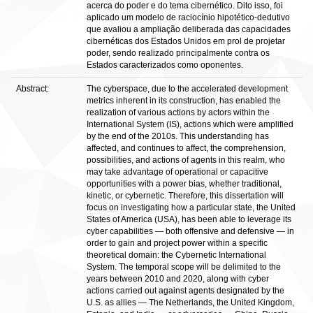
acerca do poder e do tema cibernético. Dito isso, foi
aplicado um modelo de raciocínio hipotético-dedutivo
que avaliou a ampliação deliberada das capacidades
cibernéticas dos Estados Unidos em prol de projetar
poder, sendo realizado principalmente contra os
Estados caracterizados como oponentes.
Abstract:
The cyberspace, due to the accelerated development
metrics inherent in its construction, has enabled the
realization of various actions by actors within the
International System (IS), actions which were amplified
by the end of the 2010s. This understanding has
affected, and continues to affect, the comprehension,
possibilities, and actions of agents in this realm, who
may take advantage of operational or capacitive
opportunities with a power bias, whether traditional,
kinetic, or cybernetic. Therefore, this dissertation will
focus on investigating how a particular state, the United
States of America (USA), has been able to leverage its
cyber capabilities — both offensive and defensive — in
order to gain and project power within a specific
theoretical domain: the Cybernetic International
System. The temporal scope will be delimited to the
years between 2010 and 2020, along with cyber
actions carried out against agents designated by the
U.S. as allies — The Netherlands, the United Kingdom,