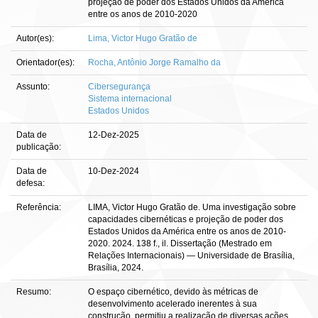
projeção de poder dos Estados Unidos da América
entre os anos de 2010-2020
Autor(es):
Lima, Victor Hugo Gratão de
Orientador(es):
Rocha, Antônio Jorge Ramalho da
Assunto:
Cibersegurança
Sistema internacional
Estados Unidos
Data de
12-Dez-2025
publicação:
Data de
10-Dez-2024
defesa:
Referência:
LIMA, Victor Hugo Gratão de. Uma investigação sobre
capacidades cibernéticas e projeção de poder dos
Estados Unidos da América entre os anos de 2010-
2020. 2024. 138 f., il. Dissertação (Mestrado em
Relações Internacionais) — Universidade de Brasília,
Brasília, 2024.
Resumo:
O espaço cibernético, devido às métricas de
desenvolvimento acelerado inerentes à sua
construção, permitiu a realização de diversas ações