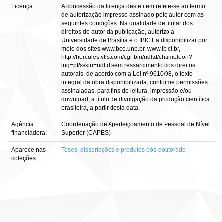
Licença:
A concessão da licença deste item refere-se ao termo
de autorização impresso assinado pelo autor com as
seguintes condições: Na qualidade de titular dos
direitos de autor da publicação, autorizo a
Universidade de Brasília e o IBICT a disponibilizar por
meio dos sites www.bce.unb.br, www.ibict.br,
http://hercules.vtls.com/cgi-bin/ndltd/chameleon?
lng=pt&skin=ndltd sem ressarcimento dos direitos
autorais, de acordo com a Lei nº 9610/98, o texto
integral da obra disponibilizada, conforme permissões
assinaladas, para fins de leitura, impressão e/ou
download, a título de divulgação da produção científica
brasileira, a partir desta data.
Agência
Coordenação de Aperfeiçoamento de Pessoal de Nível
financiadora:
Superior (CAPES).
Aparece nas
Teses, dissertações e produtos pós-doutorado
coleções: