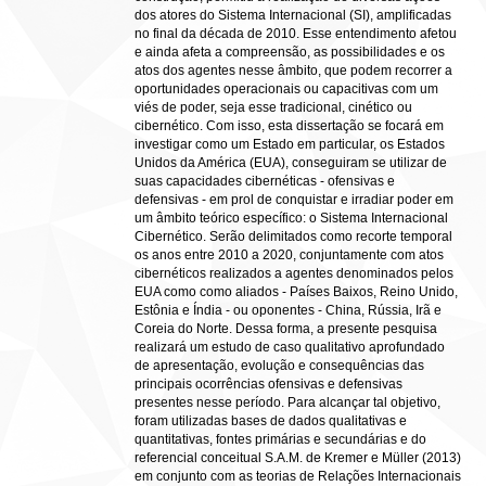
dos atores do Sistema Internacional (SI), amplificadas
no final da década de 2010. Esse entendimento afetou
e ainda afeta a compreensão, as possibilidades e os
atos dos agentes nesse âmbito, que podem recorrer a
oportunidades operacionais ou capacitivas com um
viés de poder, seja esse tradicional, cinético ou
cibernético. Com isso, esta dissertação se focará em
investigar como um Estado em particular, os Estados
Unidos da América (EUA), conseguiram se utilizar de
suas capacidades cibernéticas - ofensivas e
defensivas - em prol de conquistar e irradiar poder em
um âmbito teórico específico: o Sistema Internacional
Cibernético. Serão delimitados como recorte temporal
os anos entre 2010 a 2020, conjuntamente com atos
cibernéticos realizados a agentes denominados pelos
EUA como como aliados - Países Baixos, Reino Unido,
Estônia e Índia - ou oponentes - China, Rússia, Irã e
Coreia do Norte. Dessa forma, a presente pesquisa
realizará um estudo de caso qualitativo aprofundado
de apresentação, evolução e consequências das
principais ocorrências ofensivas e defensivas
presentes nesse período. Para alcançar tal objetivo,
foram utilizadas bases de dados qualitativas e
quantitativas, fontes primárias e secundárias e do
referencial conceitual S.A.M. de Kremer e Müller (2013)
em conjunto com as teorias de Relações Internacionais