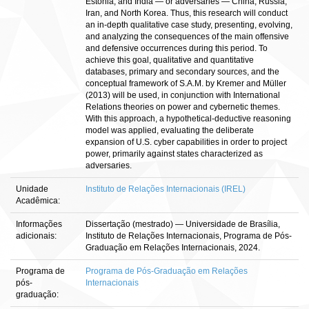
Estonia, and India — or adversaries — China, Russia,
Iran, and North Korea. Thus, this research will conduct
an in-depth qualitative case study, presenting, evolving,
and analyzing the consequences of the main offensive
and defensive occurrences during this period. To
achieve this goal, qualitative and quantitative
databases, primary and secondary sources, and the
conceptual framework of S.A.M. by Kremer and Müller
(2013) will be used, in conjunction with International
Relations theories on power and cybernetic themes.
With this approach, a hypothetical-deductive reasoning
model was applied, evaluating the deliberate
expansion of U.S. cyber capabilities in order to project
power, primarily against states characterized as
adversaries.
Unidade
Instituto de Relações Internacionais (IREL)
Acadêmica:
Informações
Dissertação (mestrado) — Universidade de Brasília,
adicionais:
Instituto de Relações Internacionais, Programa de Pós-
Graduação em Relações Internacionais, 2024.
Programa de
Programa de Pós-Graduação em Relações
pós-
Internacionais
graduação: