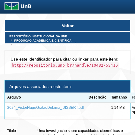
Skip
Voltar
navigation
REPOSITÓRIO INSTITUCIONAL DA UNB
PRODUÇÃO ACADÊMICA E CIENTÍFICA
TESES, DISSERTAÇÕES E PRODUTOS PÓS-DOUTORADO
Use este identificador para citar ou linkar para este item:
http://repositorio.unb.br/handle/10482/53416
Arquivos associados a este item:
Arquivo
Descrição
Tamanho
F
2024_VictorHugoGrataoDeLima_DISSERT.pdf
1,14 MB
A
P
Título:
Uma investigação sobre capacidades cibernéticas e