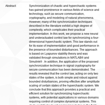
Abstract:
Synchronization of chaotic and hyperchaotic systems
has gained prominence in various fields of science and
technology, such as secure communication,
cryptography, and modeling of natural phenomena.
However, many of the synchronization techniques
described in the literature exhibit a high degree of
complexity, which complicates their practical
implementation. In this work, we propose a new neural
and underactuated control law for synchronizing a four-
dimensional hyperchaotic system. This law stands out
for its ease of implementation and good performance in
the presence of bounded disturbances. The approach
is based on Lyapunov stability theory and was
validated through simulations in MATLAB® and
Simulink® . In addition, the application of the proposed
synchronization technique in signal cryptography for
secure communication has been demonstrated. The
results revealed that the control law, acting on only two
states of the system, is both simple and robust against
bounded disturbances, proving effective after amplitude
scaling of certain states of the hyperchaotic system. We
conclude that this approach provides a practical and
efficient solution for synchronizing hyperchaotic
systems, with potential applications in various domains
requiring control of complex dynamical systems. This