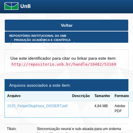
Skip
Voltar
navigation
REPOSITÓRIO INSTITUCIONAL DA UNB
PRODUÇÃO ACADÊMICA E CIENTÍFICA
TESES, DISSERTAÇÕES E PRODUTOS PÓS-DOUTORADO
Use este identificador para citar ou linkar para este item:
http://repositorio.unb.br/handle/10482/53169
Arquivos associados a este item:
Arquivo
Descrição
Tamanho
Formato
2025_FelipeOfugiHara_DISSERT.pdf
4,84 MB
Adobe
PDF
Título:
Sincronização neural e sub-atuada para um sistema