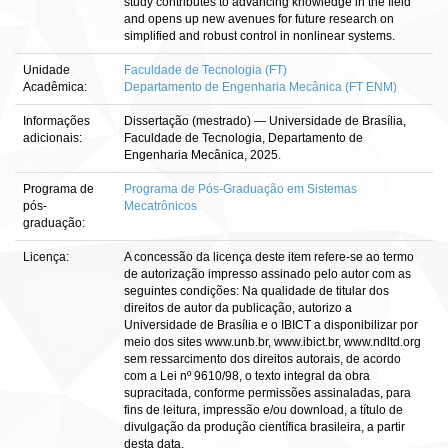
study contributes to advancing knowledge in the field
and opens up new avenues for future research on
simplified and robust control in nonlinear systems.
Unidade
Faculdade de Tecnologia (FT)
Acadêmica:
Departamento de Engenharia Mecânica (FT ENM)
Informações
Dissertação (mestrado) — Universidade de Brasília,
adicionais:
Faculdade de Tecnologia, Departamento de
Engenharia Mecânica, 2025.
Programa de
Programa de Pós-Graduação em Sistemas
pós-
Mecatrônicos
graduação:
Licença:
A concessão da licença deste item refere-se ao termo
de autorização impresso assinado pelo autor com as
seguintes condições: Na qualidade de titular dos
direitos de autor da publicação, autorizo a
Universidade de Brasília e o IBICT a disponibilizar por
meio dos sites www.unb.br, www.ibict.br, www.ndltd.org
sem ressarcimento dos direitos autorais, de acordo
com a Lei nº 9610/98, o texto integral da obra
supracitada, conforme permissões assinaladas, para
fins de leitura, impressão e/ou download, a título de
divulgação da produção científica brasileira, a partir
desta data.