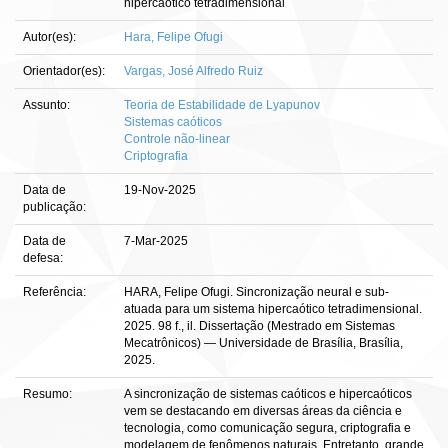
hipercaótico tetradimensional
Autor(es):
Hara, Felipe Ofugi
Orientador(es):
Vargas, José Alfredo Ruiz
Assunto:
Teoria de Estabilidade de Lyapunov
Sistemas caóticos
Controle não-linear
Criptografia
Data de
19-Nov-2025
publicação:
Data de
7-Mar-2025
defesa:
Referência:
HARA, Felipe Ofugi. Sincronização neural e sub-
atuada para um sistema hipercaótico tetradimensional.
2025. 98 f., il. Dissertação (Mestrado em Sistemas
Mecatrônicos) — Universidade de Brasília, Brasília,
2025.
Resumo:
A sincronização de sistemas caóticos e hipercaóticos
vem se destacando em diversas áreas da ciência e
tecnologia, como comunicação segura, criptografia e
modelagem de fenômenos naturais. Entretanto, grande