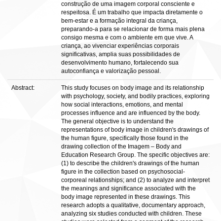
construção de uma imagem corporal consciente e
respeitosa. É um trabalho que impacta diretamente o
bem-estar e a formação integral da criança,
preparando-a para se relacionar de forma mais plena
consigo mesma e com o ambiente em que vive. A
criança, ao vivenciar experiências corporais
significativas, amplia suas possibilidades de
desenvolvimento humano, fortalecendo sua
autoconfiança e valorização pessoal.
Abstract:
This study focuses on body image and its relationship
with psychology, society, and bodily practices, exploring
how social interactions, emotions, and mental
processes influence and are influenced by the body.
The general objective is to understand the
representations of body image in children's drawings of
the human figure, specifically those found in the
drawing collection of the Imagem – Body and
Education Research Group. The specific objectives are:
(1) to describe the children's drawings of the human
figure in the collection based on psychosocial-
corporeal relationships; and (2) to analyze and interpret
the meanings and significance associated with the
body image represented in these drawings. This
research adopts a qualitative, documentary approach,
analyzing six studies conducted with children. These