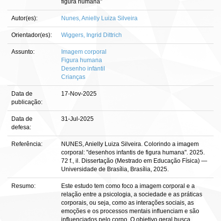
figura humana"
Autor(es):
Nunes, Anielly Luiza Silveira
Orientador(es):
Wiggers, Ingrid Dittrich
Assunto:
Imagem corporal
Figura humana
Desenho infantil
Crianças
Data de
17-Nov-2025
publicação:
Data de
31-Jul-2025
defesa:
Referência:
NUNES, Anielly Luiza Silveira. Colorindo a imagem
corporal: "desenhos infantis de figura humana". 2025.
72 f., il. Dissertação (Mestrado em Educação Física) —
Universidade de Brasília, Brasília, 2025.
Resumo:
Este estudo tem como foco a imagem corporal e a
relação entre a psicologia, a sociedade e as práticas
corporais, ou seja, como as interações sociais, as
emoções e os processos mentais influenciam e são
influenciados pelo corpo. O objetivo geral busca