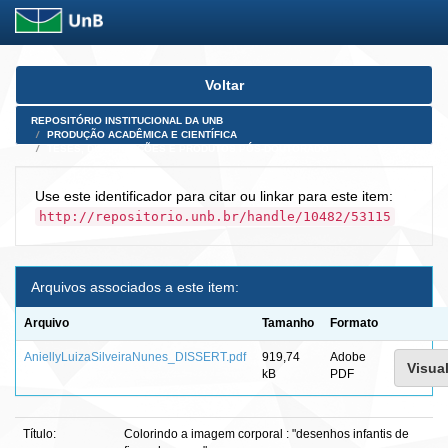
Skip
Voltar
navigation
REPOSITÓRIO INSTITUCIONAL DA UNB
PRODUÇÃO ACADÊMICA E CIENTÍFICA
TESES, DISSERTAÇÕES E PRODUTOS PÓS-DOUTORADO
Use este identificador para citar ou linkar para este item:
http://repositorio.unb.br/handle/10482/53115
Arquivos associados a este item:
Arquivo
Tamanho
Formato
AniellyLuizaSilveiraNunes_DISSERT.pdf
919,74
Adobe
Visual
kB
PDF
Título:
Colorindo a imagem corporal : "desenhos infantis de