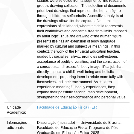
studies were selected from a segment of the research
group's drawing collection. The selection of documents
prioritized drawings that represent the human figure
through children's selfportraits. A sensitive analysis of
the drawings allows for the capture of authentic
expressions of childhood, where the child represents
their worldviews and concerns, free from limits imposed
by adult logic. Thus, the drawing of the human figure
presents itself as an extension of body language,
marked by cultural and subjective meanings. In this
context, the work of the Physical Education teacher,
guided by social sensitivity, promotes self-esteem,
acceptance of bodily diversities, and the construction of
a conscious and respectful body image. It's a job that
directly impacts a child's well-being and holistic
development, preparing them to relate more fully with
themselves and their environment. As children
experience meaningful bodily experiences, they
expand their possibilities for human development,
strengthening their self-confidence and personal value.
Unidade
Faculdade de Educação Física (FEF)
Acadêmica:
Informações
Dissertação (mestrado) — Universidade de Brasília,
adicionais:
Faculdade de Educação Física, Programa de Pós-
Graduação em Educação Física, 2025.