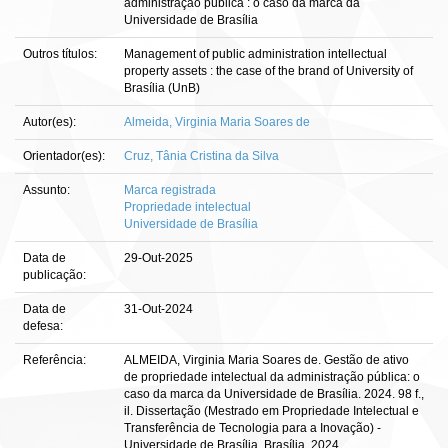
administração pública : o caso da marca da
Universidade de Brasília
Outros títulos:
Management of public administration intellectual
property assets : the case of the brand of University of
Brasília (UnB)
Autor(es):
Almeida, Virginia Maria Soares de
Orientador(es):
Cruz, Tânia Cristina da Silva
Assunto:
Marca registrada
Propriedade intelectual
Universidade de Brasília
Data de
29-Out-2025
publicação:
Data de
31-Out-2024
defesa:
Referência:
ALMEIDA, Virginia Maria Soares de. Gestão de ativo
de propriedade intelectual da administração pública: o
caso da marca da Universidade de Brasília. 2024. 98 f.,
il. Dissertação (Mestrado em Propriedade Intelectual e
Transferência de Tecnologia para a Inovação) -
Universidade de Brasília, Brasília, 2024.