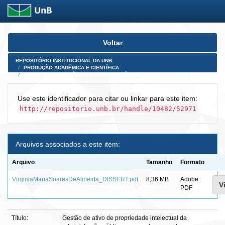
Skip
Voltar
navigation
REPOSITÓRIO INSTITUCIONAL DA UNB
PRODUÇÃO ACADÊMICA E CIENTÍFICA
TESES, DISSERTAÇÕES E PRODUTOS PÓS-DOUTORADO
Use este identificador para citar ou linkar para este item:
http://repositorio.unb.br/handle/10482/52971
Arquivos associados a este item:
Arquivo
Tamanho
Formato
VirginiaMariaSoaresDeAlmeida_DISSERT.pdf
8,36 MB
Adobe
V
PDF
Título:
Gestão de ativo de propriedade intelectual da