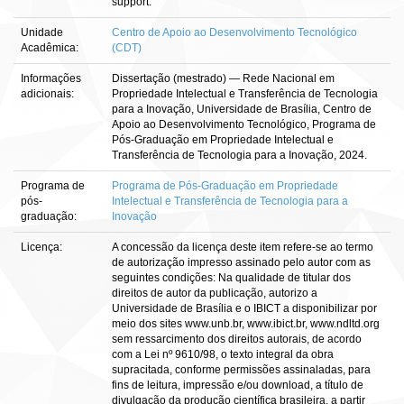
support.
Unidade
Centro de Apoio ao Desenvolvimento Tecnológico
Acadêmica:
(CDT)
Informações
Dissertação (mestrado) — Rede Nacional em
adicionais:
Propriedade Intelectual e Transferência de Tecnologia
para a Inovação, Universidade de Brasília, Centro de
Apoio ao Desenvolvimento Tecnológico, Programa de
Pós-Graduação em Propriedade Intelectual e
Transferência de Tecnologia para a Inovação, 2024.
Programa de
Programa de Pós-Graduação em Propriedade
pós-
Intelectual e Transferência de Tecnologia para a
graduação:
Inovação
Licença:
A concessão da licença deste item refere-se ao termo
de autorização impresso assinado pelo autor com as
seguintes condições: Na qualidade de titular dos
direitos de autor da publicação, autorizo a
Universidade de Brasília e o IBICT a disponibilizar por
meio dos sites www.unb.br, www.ibict.br, www.ndltd.org
sem ressarcimento dos direitos autorais, de acordo
com a Lei nº 9610/98, o texto integral da obra
supracitada, conforme permissões assinaladas, para
fins de leitura, impressão e/ou download, a título de
divulgação da produção científica brasileira, a partir