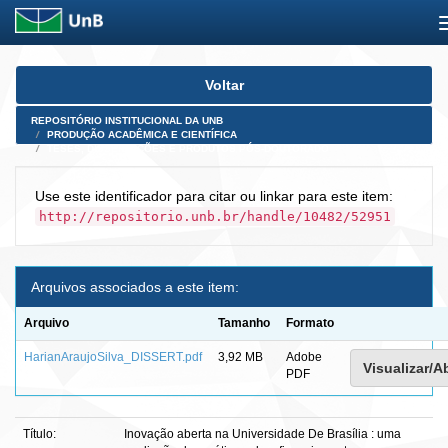
Skip
Voltar
navigation
REPOSITÓRIO INSTITUCIONAL DA UNB
PRODUÇÃO ACADÊMICA E CIENTÍFICA
TESES, DISSERTAÇÕES E PRODUTOS PÓS-DOUTORADO
Use este identificador para citar ou linkar para este item:
http://repositorio.unb.br/handle/10482/52951
Arquivos associados a este item:
Arquivo
Tamanho
Formato
HarianAraujoSilva_DISSERT.pdf
3,92 MB
Adobe
Visualizar/Ab
PDF
Título:
Inovação aberta na Universidade De Brasília : uma