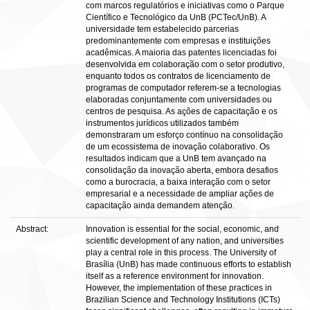
com marcos regulatórios e iniciativas como o Parque
Científico e Tecnológico da UnB (PCTec/UnB). A
universidade tem estabelecido parcerias
predominantemente com empresas e instituições
acadêmicas. A maioria das patentes licenciadas foi
desenvolvida em colaboração com o setor produtivo,
enquanto todos os contratos de licenciamento de
programas de computador referem-se a tecnologias
elaboradas conjuntamente com universidades ou
centros de pesquisa. As ações de capacitação e os
instrumentos jurídicos utilizados também
demonstraram um esforço contínuo na consolidação
de um ecossistema de inovação colaborativo. Os
resultados indicam que a UnB tem avançado na
consolidação da inovação aberta, embora desafios
como a burocracia, a baixa interação com o setor
empresarial e a necessidade de ampliar ações de
capacitação ainda demandem atenção.
Abstract:
Innovation is essential for the social, economic, and
scientific development of any nation, and universities
play a central role in this process. The University of
Brasília (UnB) has made continuous efforts to establish
itself as a reference environment for innovation.
However, the implementation of these practices in
Brazilian Science and Technology Institutions (ICTs)