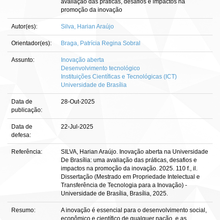
avaliação das práticas, desafios e impactos na
promoção da inovação
Autor(es):
Silva, Harian Araújo
Orientador(es):
Braga, Patrícia Regina Sobral
Assunto:
Inovação aberta
Desenvolvimento tecnológico
Instituições Científicas e Tecnológicas (ICT)
Universidade de Brasília
Data de
28-Out-2025
publicação:
Data de
22-Jul-2025
defesa:
Referência:
SILVA, Harian Araújo. Inovação aberta na Universidade
De Brasília: uma avaliação das práticas, desafios e
impactos na promoção da inovação. 2025. 110 f., il.
Dissertação (Mestrado em Propriedade Intelectual e
Transferência de Tecnologia para a Inovação) -
Universidade de Brasília, Brasília, 2025.
Resumo:
A inovação é essencial para o desenvolvimento social,
econômico e científico de qualquer nação, e as