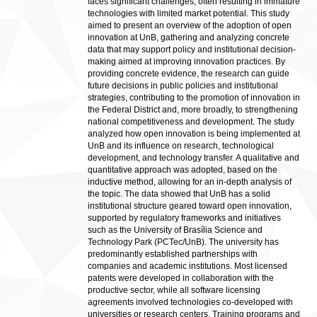
faces significant challenges, often resulting in immature
technologies with limited market potential. This study
aimed to present an overview of the adoption of open
innovation at UnB, gathering and analyzing concrete
data that may support policy and institutional decision-
making aimed at improving innovation practices. By
providing concrete evidence, the research can guide
future decisions in public policies and institutional
strategies, contributing to the promotion of innovation in
the Federal District and, more broadly, to strengthening
national competitiveness and development. The study
analyzed how open innovation is being implemented at
UnB and its influence on research, technological
development, and technology transfer. A qualitative and
quantitative approach was adopted, based on the
inductive method, allowing for an in-depth analysis of
the topic. The data showed that UnB has a solid
institutional structure geared toward open innovation,
supported by regulatory frameworks and initiatives
such as the University of Brasília Science and
Technology Park (PCTec/UnB). The university has
predominantly established partnerships with
companies and academic institutions. Most licensed
patents were developed in collaboration with the
productive sector, while all software licensing
agreements involved technologies co-developed with
universities or research centers. Training programs and