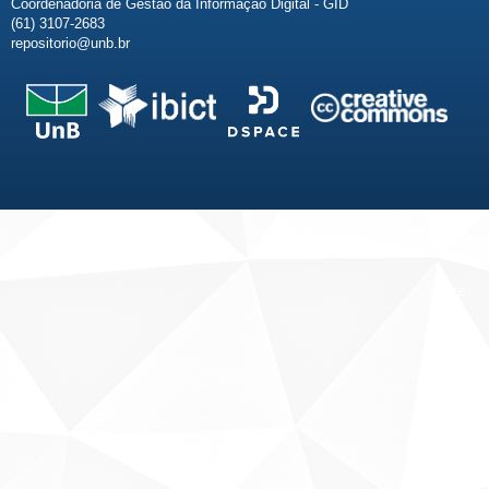
Coordenadoria de Gestão da Informação Digital - GID
(61) 3107-2683
repositorio@unb.br
Fale conosco
Sobre