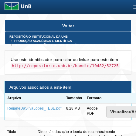
Skip
Voltar
navigation
REPOSITÓRIO INSTITUCIONAL DA UNB
PRODUÇÃO ACADÊMICA E CIENTÍFICA
TESES, DISSERTAÇÕES E PRODUTOS PÓS-DOUTORADO
Use este identificador para citar ou linkar para este item:
http://repositorio.unb.br/handle/10482/52725
Arquivos associados a este item:
Arquivo
Tamanho
Formato
ReijaneDaSilvaLopes_TESE.pdf
8,28 MB
Adobe
Visualizar/Ab
PDF
Título:
Direito à educação e teoria do reconhecimento :