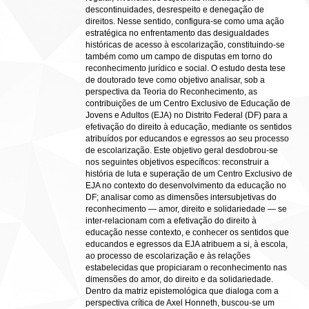
descontinuidades, desrespeito e denegação de
direitos. Nesse sentido, configura-se como uma ação
estratégica no enfrentamento das desigualdades
históricas de acesso à escolarização, constituindo-se
também como um campo de disputas em torno do
reconhecimento jurídico e social. O estudo desta tese
de doutorado teve como objetivo analisar, sob a
perspectiva da Teoria do Reconhecimento, as
contribuições de um Centro Exclusivo de Educação de
Jovens e Adultos (EJA) no Distrito Federal (DF) para a
efetivação do direito à educação, mediante os sentidos
atribuídos por educandos e egressos ao seu processo
de escolarização. Este objetivo geral desdobrou-se
nos seguintes objetivos específicos: reconstruir a
história de luta e superação de um Centro Exclusivo de
EJA no contexto do desenvolvimento da educação no
DF; analisar como as dimensões intersubjetivas do
reconhecimento — amor, direito e solidariedade — se
inter-relacionam com a efetivação do direito à
educação nesse contexto, e conhecer os sentidos que
educandos e egressos da EJA atribuem a si, à escola,
ao processo de escolarização e às relações
estabelecidas que propiciaram o reconhecimento nas
dimensões do amor, do direito e da solidariedade.
Dentro da matriz epistemológica que dialoga com a
perspectiva crítica de Axel Honneth, buscou-se um