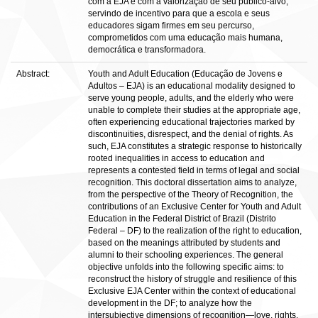
com a EJA e com a valorização de seu público-alvo,
servindo de incentivo para que a escola e seus
educadores sigam firmes em seu percurso,
comprometidos com uma educação mais humana,
democrática e transformadora.
Abstract:
Youth and Adult Education (Educação de Jovens e
Adultos – EJA) is an educational modality designed to
serve young people, adults, and the elderly who were
unable to complete their studies at the appropriate age,
often experiencing educational trajectories marked by
discontinuities, disrespect, and the denial of rights. As
such, EJA constitutes a strategic response to historically
rooted inequalities in access to education and
represents a contested field in terms of legal and social
recognition. This doctoral dissertation aims to analyze,
from the perspective of the Theory of Recognition, the
contributions of an Exclusive Center for Youth and Adult
Education in the Federal District of Brazil (Distrito
Federal – DF) to the realization of the right to education,
based on the meanings attributed by students and
alumni to their schooling experiences. The general
objective unfolds into the following specific aims: to
reconstruct the history of struggle and resilience of this
Exclusive EJA Center within the context of educational
development in the DF; to analyze how the
intersubjective dimensions of recognition—love, rights,