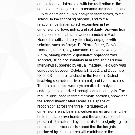
and solidarity—interrelate with the realization of the
right to education; and to understand the meanings that
EJA students and alumni assign to themselves, to the
school, to the schooling process, and to the
relationships that enabled recognition in the
dimensions of love, rights, and solidarity. Drawing from
an epistemological framework grounded in Axel
Honneth’s critical theory, the study engages with
scholars such as Arroyo, Di Pierro, Freire, Galvão,
Haddad, Ireland, Jay, Machado, Paiva, Sawaia, and
Vieira, among others. A qualitative approach was
adopted, using documentary research and narrative
interviews supported by visual imagery. Fieldwork was
conducted between October 21, 2022, and December
23, 2023, in a public school in the Federal District,
involving six students, two alumni, and five educators.
The data collected were systematized, analyzed,
coded, and categorized through content analysis. The
results, discussed in three thematic sections, show that
the school investigated serves as a space of
recognition across the three intersubjective
dimensions, as it fosters a welcoming environment, the
building of affective bonds, and the appreciation of
personal life stories—key elements for re-signifying the
educational process. It is hoped that the insights
produced by this research will contribute to the