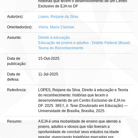
histórias que tecem o desenvolvimento de um Centro
Exclusivo de EJA no DF
Autor(es):
Lopes, Reijane da Silva
Orientador(es):
Vieira, Maria Clarisse
Assunto:
Direito à educação
Educação de jovens e adultos - Distrito Federal (Brasil)
Teoria do Reconhecimento
Data de
15-Out-2025
publicação:
Data de
11-Jul-2025
defesa:
Referência:
LOPES, Reijane da Silva. Direito à educação e Teoria
do reconhecimento: histórias que tecem o
desenvolvimento de um Centro Exclusivo de EJA no
DF. 2025. 365 f., il. Tese (Doutorado em Educação) —
Universidade de Brasília, Brasília, 2025.
Resumo:
A EJA é uma modalidade de ensino que atende a
jovens, adultos e idosos que não tiveram a
oportunidade de concluir seus estudos na idade
regular, vivenciando trajetórias marcadas por