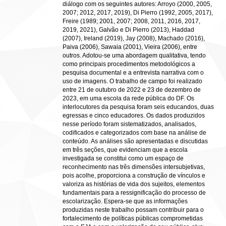
diálogo com os seguintes autores: Arroyo (2000, 2005,
2007; 2012, 2017, 2019), Di Pierro (1992, 2005, 2017),
Freire (1989; 2001, 2007; 2008, 2011, 2016, 2017,
2019, 2021), Galvão e Di Pierro (2013), Haddad
(2007), Ireland (2019), Jay (2008), Machado (2016),
Paiva (2006), Sawaia (2001), Vieira (2006), entre
outros. Adotou-se uma abordagem qualitativa, tendo
como principais procedimentos metodológicos a
pesquisa documental e a entrevista narrativa com o
uso de imagens. O trabalho de campo foi realizado
entre 21 de outubro de 2022 e 23 de dezembro de
2023, em uma escola da rede pública do DF. Os
interlocutores da pesquisa foram seis educandos, duas
egressas e cinco educadores. Os dados produzidos
nesse período foram sistematizados, analisados,
codificados e categorizados com base na análise de
conteúdo. As análises são apresentadas e discutidas
em três seções, que evidenciam que a escola
investigada se constitui como um espaço de
reconhecimento nas três dimensões intersubjetivas,
pois acolhe, proporciona a construção de vínculos e
valoriza as histórias de vida dos sujeitos, elementos
fundamentais para a ressignificação do processo de
escolarização. Espera-se que as informações
produzidas neste trabalho possam contribuir para o
fortalecimento de políticas públicas comprometidas