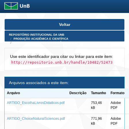
Skip
Voltar
navigation
REPOSITÓRIO INSTITUCIONAL DA UNB
PRODUÇÃO ACADÊMICA E CIENTÍFICA
ARTIGOS PUBLICADOS EM PERIÓDICOS E AFINS
Use este identificador para citar ou linkar para este item:
http://repositorio.unb.br/handle/10482/52473
Arquivos associados a este item:
Arquivo
Descrição
Tamanho
Formato
ARTIGO_EscolhaLivrosDidaticos.pdf
753,46
Adobe
kB
PDF
ARTIGO_ChoiceNaturalSciences.pdf
771,96
Adobe
kB
PDF