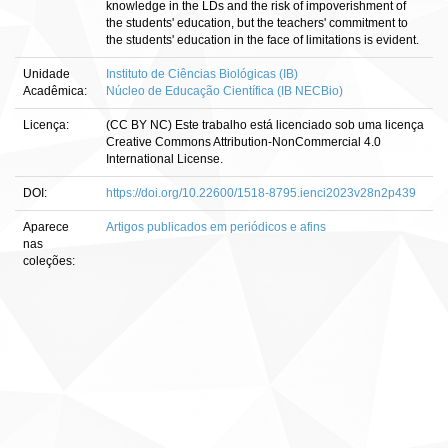
knowledge in the LDs and the risk of impoverishment of
the students' education, but the teachers' commitment to
the students' education in the face of limitations is evident.
Unidade
Instituto de Ciências Biológicas (IB)
Acadêmica:
Núcleo de Educação Científica (IB NECBio)
Licença:
(CC BY NC) Este trabalho está licenciado sob uma licença
Creative Commons Attribution-NonCommercial 4.0
International License.
DOI:
https://doi.org/10.22600/1518-8795.ienci2023v28n2p439
Aparece
Artigos publicados em periódicos e afins
nas
coleções: