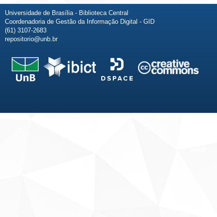
Universidade de Brasília - Biblioteca Central
Coordenadoria de Gestão da Informação Digital - GID
(61) 3107-2683
repositorio@unb.br
Fale conosco
Sobre