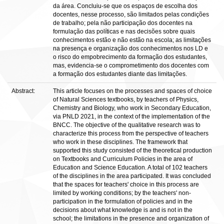
da área. Concluiu-se que os espaços de escolha dos
docentes, nesse processo, são limitados pelas condições
de trabalho; pela não participação dos docentes na
formulação das políticas e nas decisões sobre quais
conhecimentos estão e não estão na escola; as limitações
na presença e organização dos conhecimentos nos LD e
o risco do empobrecimento da formação dos estudantes,
mas, evidencia-se o comprometimento dos docentes com
a formação dos estudantes diante das limitações.
Abstract:
This article focuses on the processes and spaces of choice
of Natural Sciences textbooks, by teachers of Physics,
Chemistry and Biology, who work in Secondary Education,
via PNLD 2021, in the context of the implementation of the
BNCC. The objective of the qualitative research was to
characterize this process from the perspective of teachers
who work in these disciplines. The framework that
supported this study consisted of the theoretical production
on Textbooks and Curriculum Policies in the area of
Education and Science Education. A total of 102 teachers
of the disciplines in the area participated. It was concluded
that the spaces for teachers' choice in this process are
limited by working conditions; by the teachers' non-
participation in the formulation of policies and in the
decisions about what knowledge is and is not in the
school; the limitations in the presence and organization of