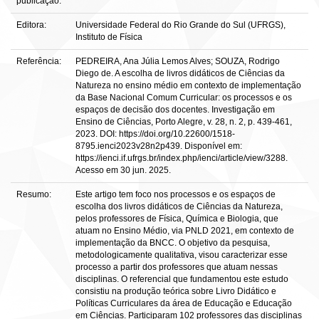
publicação:
Editora:
Universidade Federal do Rio Grande do Sul (UFRGS),
Instituto de Física
Referência:
PEDREIRA, Ana Júlia Lemos Alves; SOUZA, Rodrigo
Diego de. A escolha de livros didáticos de Ciências da
Natureza no ensino médio em contexto de implementação
da Base Nacional Comum Curricular: os processos e os
espaços de decisão dos docentes. Investigação em
Ensino de Ciências, Porto Alegre, v. 28, n. 2, p. 439-461,
2023. DOI: https://doi.org/10.22600/1518-
8795.ienci2023v28n2p439. Disponível em:
https://ienci.if.ufrgs.br/index.php/ienci/article/view/3288.
Acesso em 30 jun. 2025.
Resumo:
Este artigo tem foco nos processos e os espaços de
escolha dos livros didáticos de Ciências da Natureza,
pelos professores de Física, Química e Biologia, que
atuam no Ensino Médio, via PNLD 2021, em contexto de
implementação da BNCC. O objetivo da pesquisa,
metodologicamente qualitativa, visou caracterizar esse
processo a partir dos professores que atuam nessas
disciplinas. O referencial que fundamentou este estudo
consistiu na produção teórica sobre Livro Didático e
Políticas Curriculares da área de Educação e Educação
em Ciências. Participaram 102 professores das disciplinas