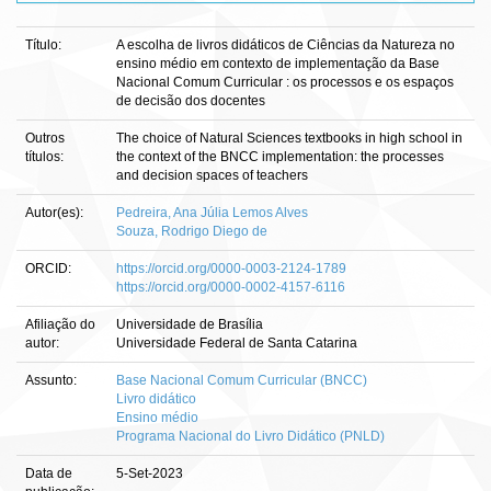
Título:
A escolha de livros didáticos de Ciências da Natureza no
ensino médio em contexto de implementação da Base
Nacional Comum Curricular : os processos e os espaços
de decisão dos docentes
Outros
The choice of Natural Sciences textbooks in high school in
títulos:
the context of the BNCC implementation: the processes
and decision spaces of teachers
Autor(es):
Pedreira, Ana Júlia Lemos Alves
Souza, Rodrigo Diego de
ORCID:
https://orcid.org/0000-0003-2124-1789
https://orcid.org/0000-0002-4157-6116
Afiliação do
Universidade de Brasília
autor:
Universidade Federal de Santa Catarina
Assunto:
Base Nacional Comum Curricular (BNCC)
Livro didático
Ensino médio
Programa Nacional do Livro Didático (PNLD)
Data de
5-Set-2023