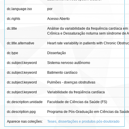
dc.language.iso
por
dc.rights
Acesso Aberto
dc.title
Análise da variabilidade da frequência cardíaca e
Crônica e Dessaturação noturna sem síndrome de A
dc.title.alternative
Heart rate variability in patients with Chronic Obs
dc.type
Dissertação
dc.subject.keyword
Sistema nervoso autônomo
dc.subject.keyword
Batimento cardíaco
dc.subject.keyword
Pulmões - doenças obstrutivas
dc.subject.keyword
Variabilidade da freqüência cardíaca
dc.description.unidade
Faculdade de Ciências da Saúde (FS)
dc.description.ppg
Programa de Pós-Graduação em Ciências da Saúd
Aparece nas coleções:
Teses, dissertações e produtos pós-doutorado