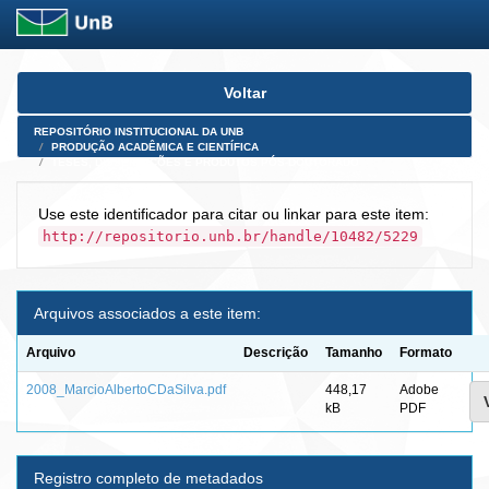
Skip
Voltar
navigation
REPOSITÓRIO INSTITUCIONAL DA UNB
PRODUÇÃO ACADÊMICA E CIENTÍFICA
TESES, DISSERTAÇÕES E PRODUTOS PÓS-DOUTORADO
Use este identificador para citar ou linkar para este item:
http://repositorio.unb.br/handle/10482/5229
Arquivos associados a este item:
Arquivo
Descrição
Tamanho
Formato
2008_MarcioAlbertoCDaSilva.pdf
448,17
Adobe
kB
PDF
Registro completo de metadados