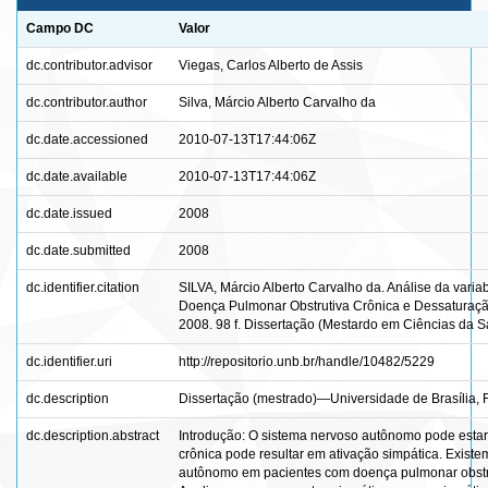
Campo DC
Valor
dc.contributor.advisor
Viegas, Carlos Alberto de Assis
dc.contributor.author
Silva, Márcio Alberto Carvalho da
dc.date.accessioned
2010-07-13T17:44:06Z
dc.date.available
2010-07-13T17:44:06Z
dc.date.issued
2008
dc.date.submitted
2008
dc.identifier.citation
SILVA, Márcio Alberto Carvalho da. Análise da varia
Doença Pulmonar Obstrutiva Crônica e Dessaturaçã
2008. 98 f. Dissertação (Mestardo em Ciências da Sa
dc.identifier.uri
http://repositorio.unb.br/handle/10482/5229
dc.description
Dissertação (mestrado)—Universidade de Brasília, 
dc.description.abstract
Introdução: O sistema nervoso autônomo pode estar a
crônica pode resultar em ativação simpática. Exis
autônomo em pacientes com doença pulmonar obstru