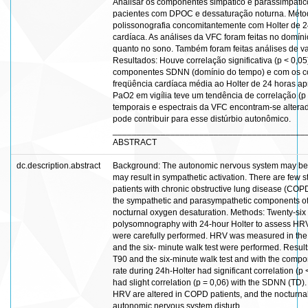
Analisar os componentes simpático e parassimpátic
pacientes com DPOC e dessaturação noturna. Métod
polissonografia concomitantemente com Holter de 24
cardíaca. As análises da VFC foram feitas no domínio
quanto no sono. Também foram feitas análises de va
Resultados: Houve correlação significativa (p < 0,
componentes SDNN (domínio do tempo) e com os co
freqüência cardíaca média ao Holter de 24 horas ap
PaO2 em vigília teve um tendência de correlação 
temporais e espectrais da VFC encontram-se alter
pode contribuir para esse distúrbio autonômico.
________________________________________
ABSTRACT
dc.description.abstract
Background: The autonomic nervous system may be di
may result in sympathetic activation. There are few 
patients with chronic obstructive lung disease (COP
the sympathetic and parasympathetic components of h
nocturnal oxygen desaturation. Methods: Twenty-six
polysomnography with 24-hour Holter to assess HR
were carefully performed. HRV was measured in the 
and the six- minute walk test were performed. Result
T90 and the six-minute walk test and with the comp
rate during 24h-Holter had significant correlation (
had slight correlation (p = 0,06) with the SDNN (TD
HRV are altered in COPD patients, and the nocturnal
autonomic nervous system disturb.