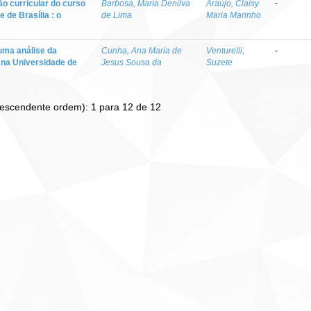
ão curricular do curso
Barbosa, Maria Denilva
Araújo, Claisy
-
 de Brasília : o
de Lima
Maria Marinho
 uma análise da
Cunha, Ana Maria de
Venturelli,
-
 na Universidade de
Jesus Sousa da
Suzete
Descendente ordem): 1 para 12 de 12