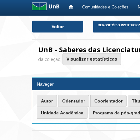
Comunidades e Coleções
Skip
REPOSITÓRIO INSTITUCIO
Voltar
navigation
UnB - Saberes das Licenciatur
Visualizar estatísticas
da coleção
Navegar