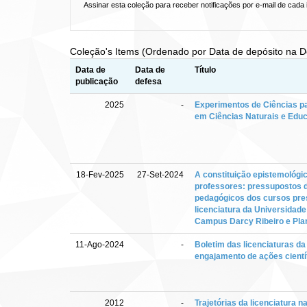
Assinar esta coleção para receber notificações por e-mail de cada 
Coleção's Items (Ordenado por Data de depósito na 
Data de
Data de
Título
publicação
defesa
2025
-
Experimentos de Ciências pa
em Ciências Naturais e Ed
18-Fev-2025
27-Set-2024
A constituição epistemológi
professores: pressupostos d
pedagógicos dos cursos pre
licenciatura da Universidade 
Campus Darcy Ribeiro e Plan
11-Ago-2024
-
Boletim das licenciaturas d
engajamento de ações cientí
2012
-
Trajetórias da licenciatura 