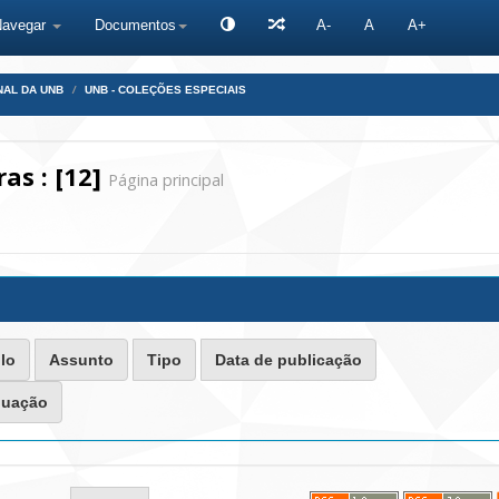
Navegar
Documentos
A-
A
A+
NAL DA UNB
UNB - COLEÇÕES ESPECIAIS
as : [12]
Página principal