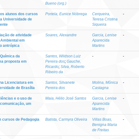
Bueno (org.)
dos alunos dos cursos
Portela, Eunice Nóbrega
Cerqueira,
-
da Universidade de
Teresa Cristina
cente
Siqueira
iação de atividade
Soares, Alexandre
Garcia, Lenise
-
o Ambiental em
Aparecida
o antrópica
Martins
 Química da
Santos, Wildson Luiz
-
-
uma proposta em
Pereira dos
;
Gauche,
Ricardo
;
Silva, Roberto
Ribeiro da
na Licenciatura em
Santos, Silvanete
Molina, Mônica
-
rsidade de Brasília
Pereira dos
Castagna
iências e o uso de
Maia, Hélio José Santos
Garcia, Lenise
-
e comunicação, um
Aparecida
Martins
m cursos de Pedagogia
Batista, Carmyra Oliveira
Villas Boas,
-
Benigna Maria
de Freitas