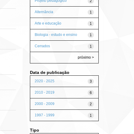
Projeto pedagógico
2
Alternância
1
Arte e educação
1
Biologia - estudo e ensino
1
Cerrados
1
próximo >
Data de publicação
2020 - 2025
3
2010 - 2019
6
2000 - 2009
2
1997 - 1999
1
Tipo