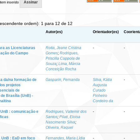
item inserido
Descendente ordem): 1 para 12 de 12
Autor(es)
Orientador(es)
Coorient
ra as Licenciaturas
Rotta, Jeane Cristina
-
-
ucação do Campo
Gomes
;
Rodrigues,
Priscilla Coppola de
Souza
;
Lima, Márcia
Conceição Rocha
ca da/na formação de
Gasparin, Fernanda
Silva, Kátia
-
os projetos
Augusta
senciais de
Curado
de Brasília (UnB) -
Pinheiro
altina
Cordeiro da
a UnB : comunicação e
Rodrigues, Valtemir dos
-
-
ficas
Santos
;
Pilati, Eloisa
Nascimento Silva
;
Oliveira, Raquel
na UnB : EaD em foco
Fernandes, Maria Lídia
-
-