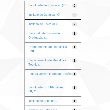
Faculdade de Educação (FE)
6
Instituto de Química (IQ)
3
Instituto de Física (IF)
2
Decanato de Ensino de
1
Graduação (...
Departamento de Linguística,
1
Port...
Departamento de Métodos e
1
Técnica...
Editora Universidade de Brasília
1
...
Faculdade UnB Planaltina
1
(FUP)
Instituto de Artes (IdA)
1