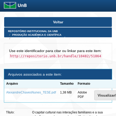
Skip
Voltar
navigation
REPOSITÓRIO INSTITUCIONAL DA UNB
PRODUÇÃO ACADÊMICA E CIENTÍFICA
TESES, DISSERTAÇÕES E PRODUTOS PÓS-DOUTORADO
Use este identificador para citar ou linkar para este item:
http://repositorio.unb.br/handle/10482/51864
Arquivos associados a este item:
Arquivo
Tamanho
Formato
AlexandreChavesNunes_TESE.pdf
1,38 MB
Adobe
Visualizar/
PDF
Título:
O capital cultural nas interações familiares e a sua