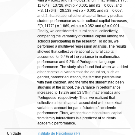
with p < 0.001 and η2 = 0.011, and in mathematics, F(3,
11764) = 13728, with p < 0.001 and η2 = 0.003, and
F(3, 11764) = 28.138, with p < 0.001 and η2 = 0.007,
and; 2. that relational cultural capital linearly predicts
student performance as static cultural capital increases,
F(9, 11771) = 1.869, with p = 0.052 and η2 = 0.001.
Finally, we considered cultural capital collectively,
comparing the variability of cultural capital among the
schools participating in the research. To do so, we
performed a multilevel regression analysis. The results
showed that collective relational cultural capital
accounted for 9.4% of the variance in mathematics
performance and 9.2% of Portuguese language
performance. The study also found that when we added
other contextual variables to the equation, such as
gender, parents' education, the fact that parents live
with their children, and the time the student had been
studying at the school, the variance in performance
increased to 18.2% and 13.5% in mathematics and
Portuguese, respectively. Thus, we realized that
collective cultural capital, associated with contextual
variables, account for part of students' academic
performance. Thus, we conclude that cultural capital
from family interactions is a predictor of students'
academic performance.
Unidade
Instituto de Psicologia (IP)