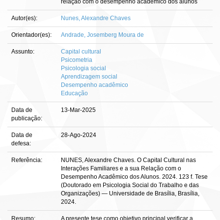
relação com o desempenho acadêmico dos alunos
Autor(es):
Nunes, Alexandre Chaves
Orientador(es):
Andrade, Josemberg Moura de
Assunto:
Capital cultural
Psicometria
Psicologia social
Aprendizagem social
Desempenho acadêmico
Educação
Data de
13-Mar-2025
publicação:
Data de
28-Ago-2024
defesa:
Referência:
NUNES, Alexandre Chaves. O Capital Cultural nas
Interações Familiares e a sua Relação com o
Desempenho Acadêmico dos Alunos. 2024. 123 f. Tese
(Doutorado em Psicologia Social do Trabalho e das
Organizações) — Universidade de Brasília, Brasília,
2024.
Resumo:
A presente tese como objetivo principal verificar a