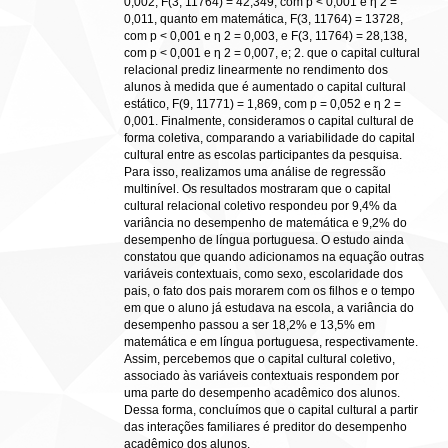
0,002, F(3, 11764) = 42,349, com p < 0,001 e η 2 =
0,011, quanto em matemática, F(3, 11764) = 13728,
com p < 0,001 e η 2 = 0,003, e F(3, 11764) = 28,138,
com p < 0,001 e η 2 = 0,007, e; 2. que o capital cultural
relacional prediz linearmente no rendimento dos
alunos à medida que é aumentado o capital cultural
estático, F(9, 11771) = 1,869, com p = 0,052 e η 2 =
0,001. Finalmente, consideramos o capital cultural de
forma coletiva, comparando a variabilidade do capital
cultural entre as escolas participantes da pesquisa.
Para isso, realizamos uma análise de regressão
multinível. Os resultados mostraram que o capital
cultural relacional coletivo respondeu por 9,4% da
variância no desempenho de matemática e 9,2% do
desempenho de língua portuguesa. O estudo ainda
constatou que quando adicionamos na equação outras
variáveis contextuais, como sexo, escolaridade dos
pais, o fato dos pais morarem com os filhos e o tempo
em que o aluno já estudava na escola, a variância do
desempenho passou a ser 18,2% e 13,5% em
matemática e em língua portuguesa, respectivamente.
Assim, percebemos que o capital cultural coletivo,
associado às variáveis contextuais respondem por
uma parte do desempenho acadêmico dos alunos.
Dessa forma, concluímos que o capital cultural a partir
das interações familiares é preditor do desempenho
acadêmico dos alunos.