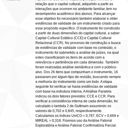
relação que o capital cultural, adquirido a partir as
interações que ocorrem no ambiente familiar, tem no
desempenho acadêmico dos alunos. Para alcançar
esse objetivo foi necessário também elaborar e obter
evidências de validade de um instrumento criado para
esse propósito específico. O instrumento foi construído
a partir de duas dimensões do capital cultural, a saber:
Capital Cultural Estático (CCE) e Capital Cultural
Relacional (CCR). No processo de construção e busca
de evidências de validade com base no conteúdo, o
instrumento foi submetido a análise de juízes, na qual
estes classificaram os itens de acordo com a
relevância e pertinência em cada dimensão. Também
foram realizadas análise semântica e com o público-
alvo. Dos 26 itens que compunham o instrumento, 16
passaram por algum tipo de revisão, buscando sempre
a melhoria do instrumento como um todo. A etapa
seguinte foi verificar se havia evidências de validade
com base na estrutura interna. A Análise Paralela
indicou os dois fatores previstos: CCE e CCR. Para
verificar a consistência interna de cada dimensão, foi
calculado o lambda 2 de Guttmam assumindo os
valores de 0,702 e 0,845, respectivamente.
Calculamos os índices UniCO = 0,787, ECV = 0,669 e
MIREAL = 0,318. Fizemos uso da Análise Fatorial
Exploratória e Análise Fatorial Confirmatória Parcial.