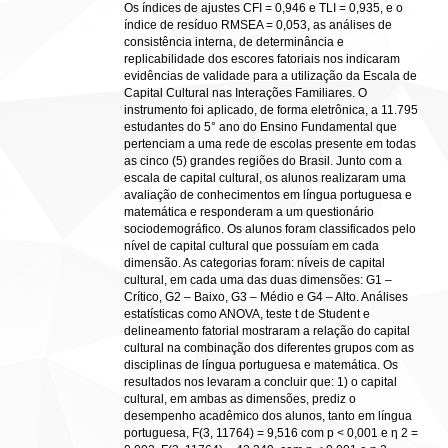
Os índices de ajustes CFI = 0,946 e TLI = 0,935, e o
índice de resíduo RMSEA = 0,053, as análises de
consistência interna, de determinância e
replicabilidade dos escores fatoriais nos indicaram
evidências de validade para a utilização da Escala de
Capital Cultural nas Interações Familiares. O
instrumento foi aplicado, de forma eletrônica, a 11.795
estudantes do 5° ano do Ensino Fundamental que
pertenciam a uma rede de escolas presente em todas
as cinco (5) grandes regiões do Brasil. Junto com a
escala de capital cultural, os alunos realizaram uma
avaliação de conhecimentos em língua portuguesa e
matemática e responderam a um questionário
sociodemográfico. Os alunos foram classificados pelo
nível de capital cultural que possuíam em cada
dimensão. As categorias foram: níveis de capital
cultural, em cada uma das duas dimensões: G1 –
Crítico, G2 – Baixo, G3 – Médio e G4 – Alto. Análises
estatísticas como ANOVA, teste t de Student e
delineamento fatorial mostraram a relação do capital
cultural na combinação dos diferentes grupos com as
disciplinas de língua portuguesa e matemática. Os
resultados nos levaram a concluir que: 1) o capital
cultural, em ambas as dimensões, prediz o
desempenho acadêmico dos alunos, tanto em língua
portuguesa, F(3, 11764) = 9,516 com p < 0,001 e η 2 =