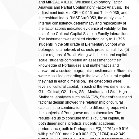
and MIREAL = 0.318. We used Exploratory Factor
Analysis and Partial Confirmatory Factor Analysis. The
adjustment indexes CFI = 0.946 and TLI = 0.935, and
the residual index RMSEA = 0.053, the analyses of
internal consistency, determinacy and replicability of
the factor scores indicated evidence of validity for the
use of the Cultural Capital Scale in Family Interactions.
The instrument was applied electronically to 11,795
students in the 5th grade of Elementary School who
belonged to a network of schools present in all five (5)
major regions of Brazil. Along with the cultural capital
scale, students completed an assessment of their
knowledge of Portuguese and mathematics and
answered a sociodemographic questionnaire. Students
were classified according to the level of cultural capital
they had in each dimension. The categories were:
levels of cultural capital, in each of the two dimensions:
G1 – Critical, G2 – Low, G3 – Medium and G4 – High.
Statistical analyses such as ANOVA, Student's t-test and
factorial design showed the relationship of cultural
capital in the combination of the different groups with
the subjects of Portuguese and mathematics. The
results led us to conclude that: 1) cultural capital, in
both dimensions, predicts students' academic
performance, both in Portuguese, F(3, 11764) = 9.516
with p < 0.001 and η2 = 0.002, F(3, 11764) = 42.349,