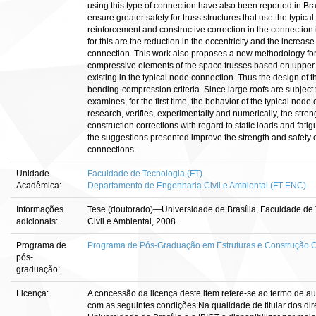
using this type of connection have also been reported in Bra
ensure greater safety for truss structures that use the typical n
reinforcement and constructive correction in the connection i
for this are the reduction in the eccentricity and the increase 
connection. This work also proposes a new methodology for t
compressive elements of the space trusses based on upper
existing in the typical node connection. Thus the design of
bending-compression criteria. Since large roofs are subject t
examines, for the first time, the behavior of the typical node
research, verifies, experimentally and numerically, the str
construction corrections with regard to static loads and fatigu
the suggestions presented improve the strength and safety 
connections.
Unidade
Faculdade de Tecnologia (FT)
Acadêmica:
Departamento de Engenharia Civil e Ambiental (FT ENC)
Informações
Tese (doutorado)—Universidade de Brasília, Faculdade de
adicionais:
Civil e Ambiental, 2008.
Programa de
Programa de Pós-Graduação em Estruturas e Construção Ci
pós-
graduação:
Licença:
A concessão da licença deste item refere-se ao termo de a
com as seguintes condições:Na qualidade de titular dos dire