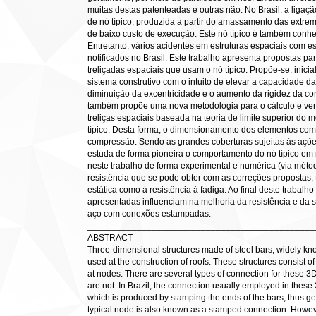
muitas destas patenteadas e outras não. No Brasil, a ligaçã
de nó típico, produzida a partir do amassamento das extr
de baixo custo de execução. Este nó típico é também con
Entretanto, vários acidentes em estruturas espaciais com e
notificados no Brasil. Este trabalho apresenta propostas pa
treliçadas espaciais que usam o nó típico. Propõe-se, inici
sistema construtivo com o intuito de elevar a capacidade d
diminuição da excentricidade e o aumento da rigidez da con
também propõe uma nova metodologia para o cálculo e ver
treliças espaciais baseada na teoria de limite superior do
típico. Desta forma, o dimensionamento dos elementos compri
compressão. Sendo as grandes coberturas sujeitas às ações
estuda de forma pioneira o comportamento do nó típico em re
neste trabalho de forma experimental e numérica (via méto
resistência que se pode obter com as correções propostas, t
estática como à resistência à fadiga. Ao final deste trabalh
apresentadas influenciam na melhoria da resistência e da s
aço com conexões estampadas.
______________________________________________
ABSTRACT
Three-dimensional structures made of steel bars, widely kno
used at the construction of roofs. These structures consist of
at nodes. There are several types of connection for these 3
are not. In Brazil, the connection usually employed in these 
which is produced by stamping the ends of the bars, thus ge
typical node is also known as a stamped connection. Howeve