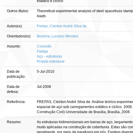
estático e cíclico
Outros títulos:
Theoretical-experimental analysis of steel spacetruss stamp
loads
Autor(es):
Freitas, Cleirton André Silva de
Orientador(es):
Bezerra, Luciano Mendes
Assunto:
Conexão
Fadiga
Aço - estruturas
Projeto estrutural
Data de
5-Jul-2010
publicação:
Data de
Jul-2008
defesa:
Referência:
FREITAS, Cleirton André Silva de. Análise teórico-experime
espacial de aço sob carregamentos estático e cíclico. 2008.
Construção Civil)-Universidade de Brasília, Brasília, 2008.
Resumo:
As estruturas tridimensionais em barras de aço, largamente
muito aplicadas na construção de coberturas. Estas são co
geralmente, por meio de parafusos em nós. Existem diversos