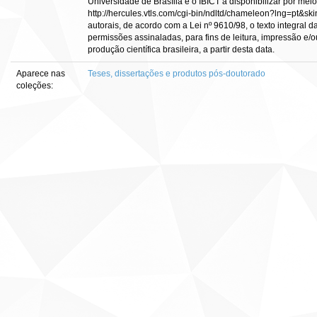
Universidade de Brasília e o IBICT a disponibilizar por meio
http://hercules.vtls.com/cgi-bin/ndltd/chameleon?lng=pt&sk
autorais, de acordo com a Lei nº 9610/98, o texto integral 
permissões assinaladas, para fins de leitura, impressão e/o
produção científica brasileira, a partir desta data.
Aparece nas
Teses, dissertações e produtos pós-doutorado
coleções: