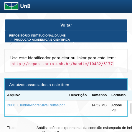
Skip
Voltar
navigation
REPOSITÓRIO INSTITUCIONAL DA UNB
PRODUÇÃO ACADÊMICA E CIENTÍFICA
TESES, DISSERTAÇÕES E PRODUTOS PÓS-DOUTORADO
Use este identificador para citar ou linkar para este item:
http://repositorio.unb.br/handle/10482/5177
Arquivos associados a este item:
Arquivo
Descrição
Tamanho
Formato
2008_CleirtonAndreSilvaFreitas.pdf
14,52 MB
Adobe
PDF
Título:
Análise teórico-experimental da conexão estampada de tre