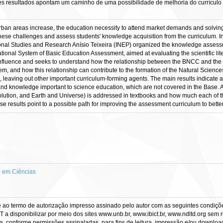
ses resultados apontam um caminho de uma possibilidade de melhoria do currícul
urban areas increase, the education necessity to attend market demands and solvin
these challenges and assess students' knowledge acquisition from the curriculum.
tional Studies and Research Anísio Teixeira (INEP) organized the knowledge assessm
tional System of Basic Education Assessment, aimed at evaluating the scientific lite
f influence and seeks to understand how the relationship between the BNCC and the
 and how this relationship can contribute to the formation of the Natural Science
leaving out other important curriculum-forming agents. The main results indicate a 
cs and knowledge important to science education, which are not covered in the Base.
lution, and Earth and Universe) is addressed in textbooks and how much each of 
e results point to a possible path for improving the assessment curriculum to better a
 em Ciências
e ao termo de autorização impresso assinado pelo autor com as seguintes condições
CT a disponibilizar por meio dos sites www.unb.br, www.ibict.br, www.ndltd.org sem 
a, conforme permissões assinaladas, para fins de leitura, impressão e/ou download, 