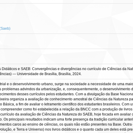
(Saeb)
idáticos e SAEB: Convergências e divergências no currículo de Ciências da Natu
cias) — Universidade de Brasília, Brasília, 2024.
rial e o desenvolvimento urbano, surge na sociedade a necessidade de uma maio
problemas advindos da urbanização, e, consequentemente, o desenvolvimento de
cimentos desses currículos pelos estudantes. Com a divulgação da Base Nacional
ixeira organiza a avaliação de conhecimento amostral de Ciências da Natureza par
ásica, a fim de avaliar o letramento científico dos estudantes brasileiros. Com us
a compreender como foi estabelecida a relação da BNCC com a produção de livros 
o currículo da avaliação de Ciências da Natureza do SAEB, hoje focada em avaliar
. Os principais resultados indicam uma forte presença da tradição curricular anter
entos caros ao ensino de ciências, os quais não estão presentes na Base. Outra d
olução, e Terra e Universo) nos livros didáticos e o quanto cada um deles está 