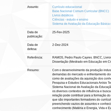
Assunto:
Currículo educacional
Base Nacional Comum Curricular (BNCC)
Livros didáticos
Ciências - estudo e ensino
Sistema de Avaliação da Educação Básica 
Data de
25-Fev-2025
publicação:
Data de
2-Dez-2024
defesa:
Referência:
RAMOS, Pedro Paulo Cayres. BNCC, Livros D
Dissertação (Mestrado em Educação em Ciên
Resumo:
Com o desenvolvimento da produção indust
demandas do mercado e enfrentamento dos 
como de avaliações da aquisição dos conhe
Pesquisa e Estudos Educacionais Anísio Te
Sistema Nacional de Avaliação da Educação B
os diversos contextos de influência e busc
relação pode contribuir para a formação d
que são importantes formadores do currículo
preenchendo vazios de assuntos e conhecim
conhecimento (Matéria e Energia, Vida e Ev