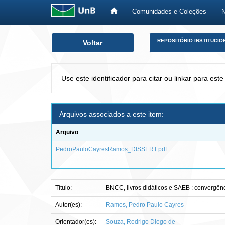
Comunidades e Coleções
Skip
REPOSITÓRIO INSTITUCIO
Voltar
navigation
Use este identificador para citar ou linkar para este
Arquivos associados a este item:
Arquivo
PedroPauloCayresRamos_DISSERT.pdf
Título:
BNCC, livros didáticos e SAEB : convergênc
Autor(es):
Ramos, Pedro Paulo Cayres
Orientador(es):
Souza, Rodrigo Diego de