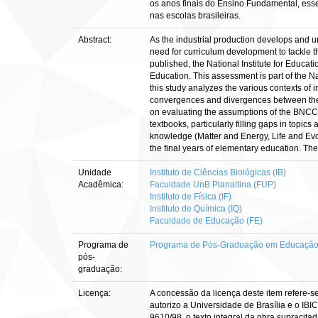
os anos finais do Ensino Fundamental, es
nas escolas brasileiras.
Abstract:
As the industrial production develops and 
need for curriculum development to tackle 
published, the National Institute for Educa
Education. This assessment is part of the Na
this study analyzes the various contexts o
convergences and divergences between them,
on evaluating the assumptions of the BNCC, 
textbooks, particularly filling gaps in topi
knowledge (Matter and Energy, Life and Evo
the final years of elementary education. Thes
Unidade
Instituto de Ciências Biológicas (IB)
Acadêmica:
Faculdade UnB Planaltina (FUP)
Instituto de Física (IF)
Instituto de Química (IQ)
Faculdade de Educação (FE)
Programa de
Programa de Pós-Graduação em Educação
pós-
graduação:
Licença:
A concessão da licença deste item refere-s
autorizo a Universidade de Brasília e o IBI
9610/98, o texto integral da obra supracitad