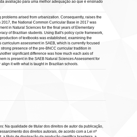
o da avaliação para uma melhor adequação ao que é ensinado
g problems arised from urbanization. Consequently, raises the
 In 2017, the National Common Curricular Base in 2017 was
ent in Natural Sciences for the final years of Elementary
racy of Brazilian students. Using Ball's policy cycle framework,
 production of textbooks was established, examining the
s curriculum assessment in SAEB, which is currently focused
strong presence of the pre-BNCC curricular tradition in
 Another significant difference was how much each axis of
them is present in the SAEB Natural Sciences Assessment for
lign it with what is taught in Brazilian schools.
: Na qualidade de titular dos direitos de autor da publicação,
ressarcimento dos direitos autorais, de acordo com a Lei nº
a título de divulgação da produção científica brasileira, a