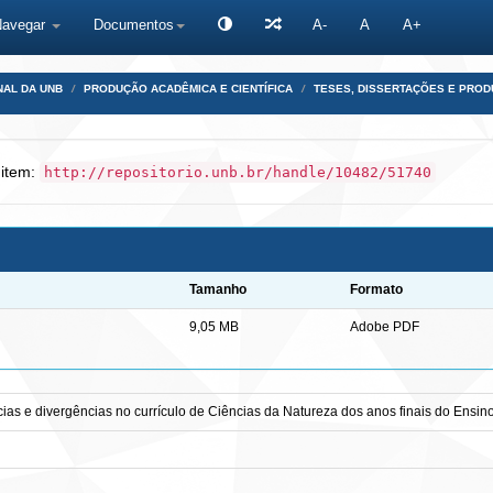
Navegar
Documentos
A-
A
A+
NAL DA UNB
PRODUÇÃO ACADÊMICA E CIENTÍFICA
TESES, DISSERTAÇÕES E PRO
 item:
http://repositorio.unb.br/handle/10482/51740
Tamanho
Formato
9,05 MB
Adobe PDF
ias e divergências no currículo de Ciências da Natureza dos anos finais do Ensi