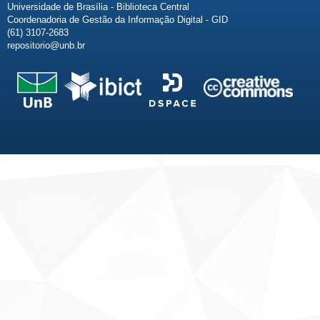
Universidade de Brasília - Biblioteca Central
Coordenadoria de Gestão da Informação Digital - GID
(61) 3107-2683
repositorio@unb.br
Fale conosco
Sobre