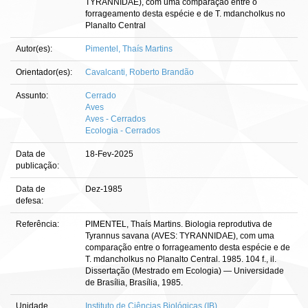
TYRANNIDAE), com uma comparação entre o
forrageamento desta espécie e de T. mdancholkus no
Planalto Central
Autor(es):
Pimentel, Thaís Martins
Orientador(es):
Cavalcanti, Roberto Brandão
Assunto:
Cerrado
Aves
Aves - Cerrados
Ecologia - Cerrados
Data de
18-Fev-2025
publicação:
Data de
Dez-1985
defesa:
Referência:
PIMENTEL, Thaís Martins. Biologia reprodutiva de
Tyrannus savana (AVES: TYRANNIDAE), com uma
comparação entre o forrageamento desta espécie e de
T. mdancholkus no Planalto Central. 1985. 104 f., il.
Dissertação (Mestrado em Ecologia) — Universidade
de Brasília, Brasília, 1985.
Unidade
Instituto de Ciências Biológicas (IB)