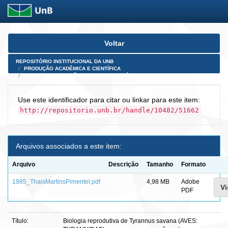
Skip
Voltar
navigation
REPOSITÓRIO INSTITUCIONAL DA UNB
PRODUÇÃO ACADÊMICA E CIENTÍFICA
TESES, DISSERTAÇÕES E PRODUTOS PÓS-DOUTORADO
Use este identificador para citar ou linkar para este item:
http://repositorio.unb.br/handle/10482/51662
Arquivos associados a este item:
Arquivo
Descrição
Tamanho
Formato
1985_ThaisMartinsPimentel.pdf
4,98 MB
Adobe
Vi
PDF
Título:
Biologia reprodutiva de Tyrannus savana (AVES: