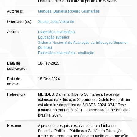
Federal: um estudo à luz da política do SINAES
Autor(es):
Mendes, Daniella Ribeiro Guimarães
Orientador(es):
Sousa, José Vieira de
Assunto:
Extensão universitária
Educação superior
Sistema Nacional de Avaliação da Educação Superior
(Sinaes)
Extensão universitária - avaliação
Data de
18-Fev-2025
publicação:
Data de
18-Dez-2024
defesa:
Referência:
MENDES, Daniella Ribeiro Guimarães. Faces da
extensão na Educação Superior do Distrito Federal: um
estudo à luz da política do SINAES. 2024. 374 f. Tese
(Doutorado em Educação) — Universidade de Brasília,
Brasília, 2024.
Resumo:
A presente pesquisa está vinculada à Linha de
Pesquisa Políticas Públicas e Gestão da Educação
(Poge) do Programa de Pós-Graduação em Educação