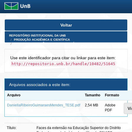
Skip
Voltar
navigation
REPOSITÓRIO INSTITUCIONAL DA UNB
PRODUÇÃO ACADÊMICA E CIENTÍFICA
TESES, DISSERTAÇÕES E PRODUTOS PÓS-DOUTORADO
Use este identificador para citar ou linkar para este item:
http://repositorio.unb.br/handle/10482/51645
Arquivos associados a este item:
Arquivo
Tamanho
Formato
DaniellaRibeiroGuimaraesMendes_TESE.pdf
2,54 MB
Adobe
Vi
PDF
Título:
Faces da extensão na Educação Superior do Distrito