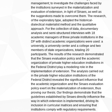
management; to investigate the challenges faced by
the institutions surveyed in the materialization and
evaluation of extension, in light of Sinaes, as well as
the suggestions made to overcome them. The research,
of the exploratory type, adopted the historical-
dialectical materialist method and the qualitative
approach. For the collection of data, documentary
analysis and semi-structured interviews with 18
academic managers of three private institutions in the
DF with distinct academic organizations were used: a
university, a university center and a college and two
members of state organizations, totaling 20
participants. The results of the research demonstrated
that the Sinaes evaluation policy and the academic
organization of private higher education institutions in
the Federal District play a modeling role in the
implementation of extension. The analysis carried out
in the private higher education institutions of the
Federal District revealed the significant influence that
the academic organization and the Sinaes evaluation
policy exert on the materialization of extension, thus
proving our thesis. Our findings demonstrate that the
guidelines established by Sinaes directly influence the
way in which extension is implemented, driving its
inclusion in curricular matrices and ensuring that
institutions comply with regulatory requirements.