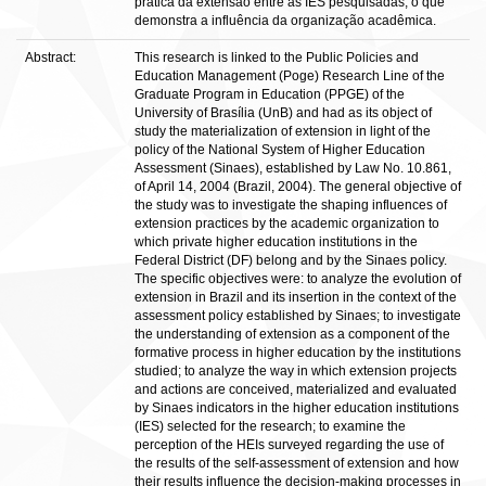
prática da extensão entre as IES pesquisadas, o que
demonstra a influência da organização acadêmica.
Abstract:
This research is linked to the Public Policies and
Education Management (Poge) Research Line of the
Graduate Program in Education (PPGE) of the
University of Brasília (UnB) and had as its object of
study the materialization of extension in light of the
policy of the National System of Higher Education
Assessment (Sinaes), established by Law No. 10.861,
of April 14, 2004 (Brazil, 2004). The general objective of
the study was to investigate the shaping influences of
extension practices by the academic organization to
which private higher education institutions in the
Federal District (DF) belong and by the Sinaes policy.
The specific objectives were: to analyze the evolution of
extension in Brazil and its insertion in the context of the
assessment policy established by Sinaes; to investigate
the understanding of extension as a component of the
formative process in higher education by the institutions
studied; to analyze the way in which extension projects
and actions are conceived, materialized and evaluated
by Sinaes indicators in the higher education institutions
(IES) selected for the research; to examine the
perception of the HEIs surveyed regarding the use of
the results of the self-assessment of extension and how
their results influence the decision-making processes in