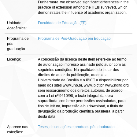
Furthermore, we observed significant differences in the
practice of extension among the HEIs surveyed, which
demonstrates the influence of academic organization.
Unidade
Faculdade de Educação (FE)
Acadêmica:
Programa de
Programa de Pós-Graduação em Educação
pós-
graduação:
Licença:
A concessão da licença deste item refere-se ao termo
de autorização impresso assinado pelo autor com as
seguintes condições: Na qualidade de titular dos
direitos de autor da publicação, autorizo a
Universidade de Brasília e o IBICT a disponibilizar por
meio dos sites www.unb.br, www.ibict.br, www.ndltd.org
sem ressarcimento dos direitos autorais, de acordo
com a Lei nº 9610/98, o texto integral da obra
supracitada, conforme permissões assinaladas, para
fins de leitura, impressão e/ou download, a título de
divulgação da produção científica brasileira, a partir
desta data.
Aparece nas
Teses, dissertações e produtos pós-doutorado
coleções: