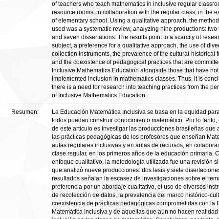
of teachers who teach mathematics in inclusive regular classr
resource rooms, in collaboration with the regular class, in the e
of elementary school. Using a qualitative approach, the metho
used was a systematic review, analyzing nine productions: two
and seven dissertations. The results point to a scarcity of resea
subject, a preference for a qualitative approach, the use of dive
collection instruments, the prevalence of the cultural-historical
and the coexistence of pedagogical practices that are committe
Inclusive Mathematics Education alongside those that have not y
implemented inclusion in mathematics classes. Thus, it is conc
there is a need for research into teaching practices from the pe
of Inclusive Mathematics Education.
Resumen:
La Educación Matemática Inclusiva se basa en la equidad par
todos puedan construir conocimiento matemático. Por lo tanto, 
de este artículo es investigar las producciones brasileñas que
las prácticas pedagógicas de los profesores que enseñan Mat
aulas regulares inclusivas y en aulas de recursos, en colabora
clase regular, en los primeros años de la educación primaria. 
enfoque cualitativo, la metodología utilizada fue una revisión s
que analizó nueve producciones: dos tesis y siete disertacione
resultados señalan la escasez de investigaciones sobre el tema
preferencia por un abordaje cualitativo, el uso de diversos ins
de recolección de datos, la prevalencia del marco histórico-cult
coexistencia de prácticas pedagógicas comprometidas con la
Matemática Inclusiva y de aquellas que aún no hacen realidad 