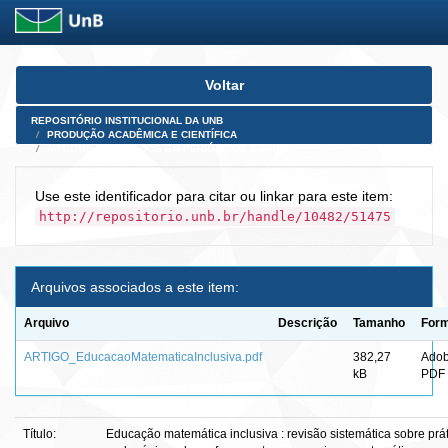
Skip
Voltar
navigation
REPOSITÓRIO INSTITUCIONAL DA UNB
PRODUÇÃO ACADÊMICA E CIENTÍFICA
ARTIGOS PUBLICADOS EM PERIÓDICOS E AFINS
Use este identificador para citar ou linkar para este item:
http://repositorio.unb.br/handle/10482/51475
Arquivos associados a este item:
Arquivo
Descrição
Tamanho
For
ARTIGO_EducacaoMatematicaInclusiva.pdf
382,27
Ado
kB
PDF
Título:
Educação matemática inclusiva : revisão sistemática sobre prá