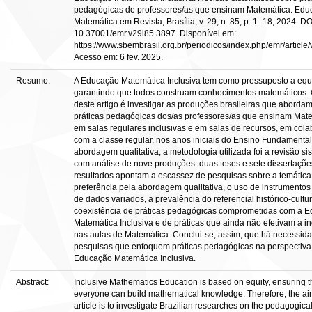
pedagógicas de professores/as que ensinam Matemática. Edu
Matemática em Revista, Brasília, v. 29, n. 85, p. 1–18, 2024. DO
10.37001/emr.v29i85.3897. Disponível em:
https://www.sbembrasil.org.br/periodicos/index.php/emr/article
Acesso em: 6 fev. 2025.
Resumo:
A Educação Matemática Inclusiva tem como pressuposto a equ
garantindo que todos construam conhecimentos matemáticos. 
deste artigo é investigar as produções brasileiras que aborda
práticas pedagógicas dos/as professores/as que ensinam Mat
em salas regulares inclusivas e em salas de recursos, em col
com a classe regular, nos anos iniciais do Ensino Fundamental
abordagem qualitativa, a metodologia utilizada foi a revisão si
com análise de nove produções: duas teses e sete dissertaçõe
resultados apontam a escassez de pesquisas sobre a temática
preferência pela abordagem qualitativa, o uso de instrumentos
de dados variados, a prevalência do referencial histórico-cultur
coexistência de práticas pedagógicas comprometidas com a 
Matemática Inclusiva e de práticas que ainda não efetivam a i
nas aulas de Matemática. Conclui-se, assim, que há necessid
pesquisas que enfoquem práticas pedagógicas na perspectiva
Educação Matemática Inclusiva.
Abstract:
Inclusive Mathematics Education is based on equity, ensuring t
everyone can build mathematical knowledge. Therefore, the aim
article is to investigate Brazilian researches on the pedagogica