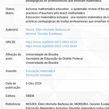
pedagógicas de professores/as que ensinam matemática
Outros
Inclusive mathematics education : a systematic review of the p
títulos:
practices of teachers who teach mathematics
Educación matemática inclusiva : una revisión sistemática de l
prácticas pedagógicas de los/las profesores/as que enseñan 
Autor(es):
Moura, Ellen Michelle Barbosa de
Moreira, Geraldo Eustáquio
ORCID:
https://orcid.org/0000-0001-6664-6419
https://orcid.org/0000-0002-1455-6646
Afiliação do
Universidade de Brasília
autor:
Secretaria de Educação do Distrito Federal
Universidade de Brasília
Assunto:
Educação matemática
Educação inclusiva
Data de
5-Dez-2024
publicação:
Editora:
SBEM
Referência:
MOURA, Ellen Michelle Barbosa de; MOREIRA, Geraldo Eustá
Educação Matemática Inclusiva: Revisão sistemática sobre prá