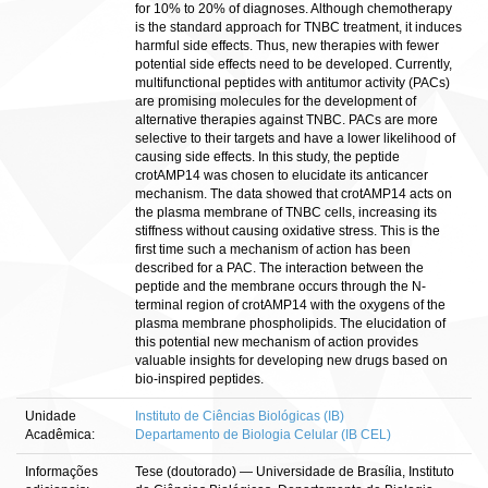
for 10% to 20% of diagnoses. Although chemotherapy
is the standard approach for TNBC treatment, it induces
harmful side effects. Thus, new therapies with fewer
potential side effects need to be developed. Currently,
multifunctional peptides with antitumor activity (PACs)
are promising molecules for the development of
alternative therapies against TNBC. PACs are more
selective to their targets and have a lower likelihood of
causing side effects. In this study, the peptide
crotAMP14 was chosen to elucidate its anticancer
mechanism. The data showed that crotAMP14 acts on
the plasma membrane of TNBC cells, increasing its
stiffness without causing oxidative stress. This is the
first time such a mechanism of action has been
described for a PAC. The interaction between the
peptide and the membrane occurs through the N-
terminal region of crotAMP14 with the oxygens of the
plasma membrane phospholipids. The elucidation of
this potential new mechanism of action provides
valuable insights for developing new drugs based on
bio-inspired peptides.
Unidade
Instituto de Ciências Biológicas (IB)
Acadêmica:
Departamento de Biologia Celular (IB CEL)
Informações
Tese (doutorado) — Universidade de Brasília, Instituto