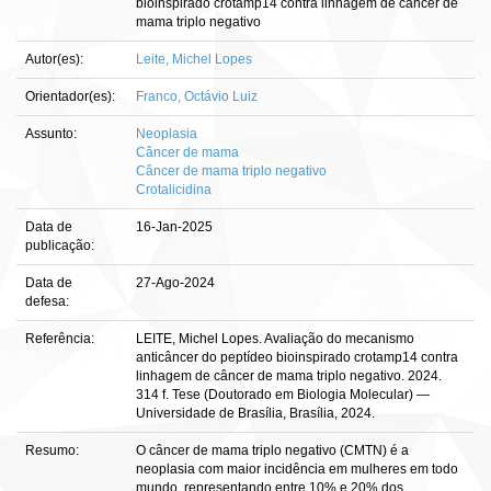
bioinspirado crotamp14 contra linhagem de câncer de
mama triplo negativo
Autor(es):
Leite, Michel Lopes
Orientador(es):
Franco, Octávio Luiz
Assunto:
Neoplasia
Câncer de mama
Câncer de mama triplo negativo
Crotalicidina
Data de
16-Jan-2025
publicação:
Data de
27-Ago-2024
defesa:
Referência:
LEITE, Michel Lopes. Avaliação do mecanismo
anticâncer do peptídeo bioinspirado crotamp14 contra
linhagem de câncer de mama triplo negativo. 2024.
314 f. Tese (Doutorado em Biologia Molecular) —
Universidade de Brasília, Brasília, 2024.
Resumo:
O câncer de mama triplo negativo (CMTN) é a
neoplasia com maior incidência em mulheres em todo
mundo, representando entre 10% e 20% dos