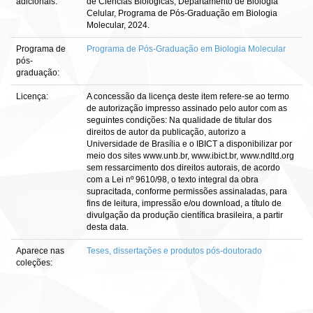
adicionais:
de Ciências Biológicas, Departamento de Biologia
Celular, Programa de Pós-Graduação em Biologia
Molecular, 2024.
Programa de
Programa de Pós-Graduação em Biologia Molecular
pós-
graduação:
Licença:
A concessão da licença deste item refere-se ao termo
de autorização impresso assinado pelo autor com as
seguintes condições: Na qualidade de titular dos
direitos de autor da publicação, autorizo a
Universidade de Brasília e o IBICT a disponibilizar por
meio dos sites www.unb.br, www.ibict.br, www.ndltd.org
sem ressarcimento dos direitos autorais, de acordo
com a Lei nº 9610/98, o texto integral da obra
supracitada, conforme permissões assinaladas, para
fins de leitura, impressão e/ou download, a título de
divulgação da produção científica brasileira, a partir
desta data.
Aparece nas
Teses, dissertações e produtos pós-doutorado
coleções: