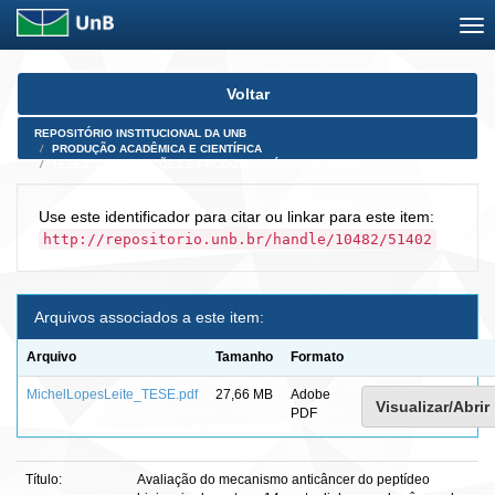
Skip
Voltar
navigation
REPOSITÓRIO INSTITUCIONAL DA UNB
PRODUÇÃO ACADÊMICA E CIENTÍFICA
TESES, DISSERTAÇÕES E PRODUTOS PÓS-DOUTORADO
Use este identificador para citar ou linkar para este item:
http://repositorio.unb.br/handle/10482/51402
Arquivos associados a este item:
Arquivo
Tamanho
Formato
MichelLopesLeite_TESE.pdf
27,66 MB
Adobe
Visualizar/Abrir
PDF
Título:
Avaliação do mecanismo anticâncer do peptídeo