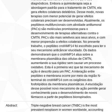
diagnósticos. Embora a quimioterapia seja a
abordagem padrão para o tratamento de CMTN, ela
gera efeitos colaterais deletérios. Desse modo, novas
terapias com menor potencial de gerar efeitos
colaterais precisam ser desenvolvidas. Atualmente, os
peptídeos multifuncionais com atividade antitumoral
(PACs) são moléculas promissoras para o
desenvolvimento de terapias alternativas contra o
CMTN. PACs são mais seletivos aos seus alvos, e com
menor propensão a efeitos colaterais. No presente
trabalho, o peptídeo crotAMP14 foi escolhido para ter o
seu mecanismo anticâncer elucidado. Os dados
demonstraram que o crotAMP14 atua sobre a
membrana plasmática das células de CMTN,
aumentando a sua rigidez sem causar um processo
oxidativo. Esta é a primeira vez que tal mecanismo de
ação é descrito para um PAC. A interação entre
peptídeo e membrana ocorre por meio da região N-
terminal do crotAMP14 com os oxigênios dos
fosfolipídios da membrana plasmáticas. A elucidação
desse possível novo mecanismo de ação permite gerar
conhecimento para o desenvolvimento de novos
fármacos a partir de peptídeos bionspirados.
Abstract:
Triple-negative breast cancer (TNBC) is the most
prevalent neoplasm in women worldwide, accounting