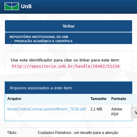
Skip
Voltar
navigation
REPOSITÓRIO INSTITUCIONAL DA UNB
PRODUÇÃO ACADÊMICA E CIENTÍFICA
TESES, DISSERTAÇÕES E PRODUTOS PÓS-DOUTORADO
Use este identificador para citar ou linkar para este item:
http://repositorio.unb.br/handle/10482/51234
Arquivos associados a este item:
Arquivo
Tamanho
Formato
MariaCristinaCorreaLopesHoffmann_TESE.pdf
2,1 MB
Adobe
V
PDF
Título:
Cuidados Paliativos : um desafio para a atenção