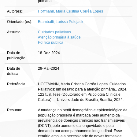
primária.
Autor(es):
Hoffmann, Maria Cristina Corrêa Lopes
Orientador(es):
Brambatti, Larissa Polejack
Assunto:
Cuidados paliativos
Atenção primária à saúde
Política pública
Data de
18-Dez-2024
publicação:
Data de
29-Mai-2024
defesa:
Referência:
HOFFMANN, Maria Cristina Corrêa Lopes. Cuidados
Paliativos: um desafio para a atenção primária.. 2024.
122 f., il. Tese (Doutorado em Psicologia Clínica e
Cultura) — Universidade de Brasília, Brasília, 2024.
Resumo:
A mudança no perfil demográfico e epidemiológico da
população brasileira é marcada pelo aumento da
prevalência de doenças crônicas não transmissíveis
(DCNT), pelo aumento da longevidade e pela
demanda por acompanhamento longitudinal. Esse
cenário amplia a necessidade de novas formas de