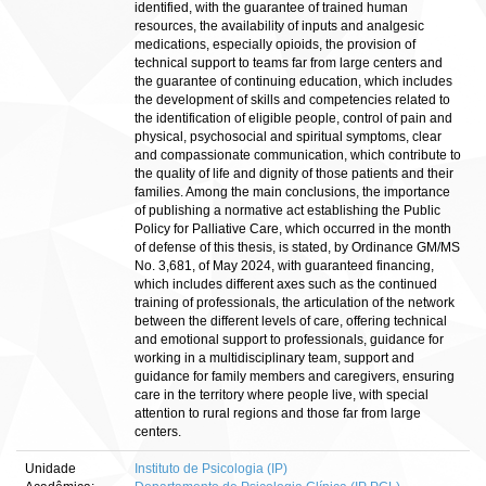
identified, with the guarantee of trained human
resources, the availability of inputs and analgesic
medications, especially opioids, the provision of
technical support to teams far from large centers and
the guarantee of continuing education, which includes
the development of skills and competencies related to
the identification of eligible people, control of pain and
physical, psychosocial and spiritual symptoms, clear
and compassionate communication, which contribute to
the quality of life and dignity of those patients and their
families. Among the main conclusions, the importance
of publishing a normative act establishing the Public
Policy for Palliative Care, which occurred in the month
of defense of this thesis, is stated, by Ordinance GM/MS
No. 3,681, of May 2024, with guaranteed financing,
which includes different axes such as the continued
training of professionals, the articulation of the network
between the different levels of care, offering technical
and emotional support to professionals, guidance for
working in a multidisciplinary team, support and
guidance for family members and caregivers, ensuring
care in the territory where people live, with special
attention to rural regions and those far from large
centers.
Unidade
Instituto de Psicologia (IP)