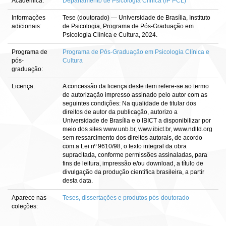
Acadêmica:
Departamento de Psicologia Clínica (IP PCL)
Informações
Tese (doutorado) — Universidade de Brasília, Instituto
adicionais:
de Psicologia, Programa de Pós-Graduação em
Psicologia Clínica e Cultura, 2024.
Programa de
Programa de Pós-Graduação em Psicologia Clínica e
pós-
Cultura
graduação:
Licença:
A concessão da licença deste item refere-se ao termo
de autorização impresso assinado pelo autor com as
seguintes condições: Na qualidade de titular dos
direitos de autor da publicação, autorizo a
Universidade de Brasília e o IBICT a disponibilizar por
meio dos sites www.unb.br, www.ibict.br, www.ndltd.org
sem ressarcimento dos direitos autorais, de acordo
com a Lei nº 9610/98, o texto integral da obra
supracitada, conforme permissões assinaladas, para
fins de leitura, impressão e/ou download, a título de
divulgação da produção científica brasileira, a partir
desta data.
Aparece nas
Teses, dissertações e produtos pós-doutorado
coleções: