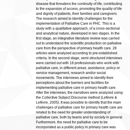
disease that threatens the continuity of life, contributing
to the expansion of access, promoting the quality of life
and dignity of patients, their families and caregivers.
The research aimed to identify challenges for the
implementation of Palliative Care in PHC. This is a
study with a qualitative approach, of a cross-sectional
and analytical nature, developed in two stages. In the
first stage, an integrative literature review was carried
out to understand the scientific production on palliative
care from the perspective of primary health care. 28
articles were analyzed according to pre-established
criteria. In the second stage, semi-structured interviews
were carried out with 18 professionals who work with
palliative care, in different areas: assistance, policy or
service management, research and/or social
movements. The interviews aimed to identify their
perceptions about the barriers and facilities for
implementing palliative care in primary health care.
After the interviews, the narratives were analyzed using
the Collective Subject Discourse method (Lefèvre &
Lefèvre, 2005). It was possible to identify that the main
challenges of palliative care for primary health care are
related to the need for greater understanding of
palliative care, both by teams and by society in general.
Furthermore, the need for palliative care to be
incorporated as a public policy in primary care was