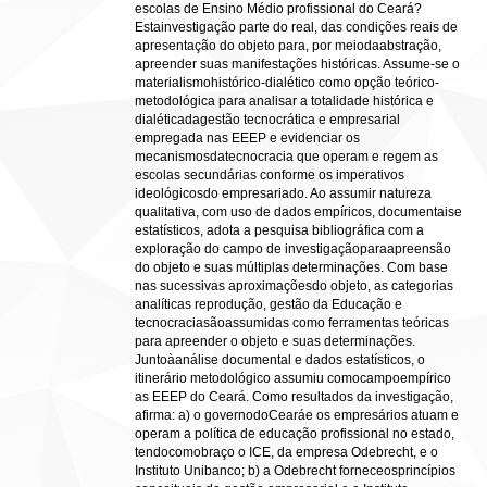
escolas de Ensino Médio profissional do Ceará?
Estainvestigação parte do real, das condições reais de
apresentação do objeto para, por meiodaabstração,
apreender suas manifestações históricas. Assume-se o
materialismohistórico-dialético como opção teórico-
metodológica para analisar a totalidade histórica e
dialéticadagestão tecnocrática e empresarial
empregada nas EEEP e evidenciar os
mecanismosdatecnocracia que operam e regem as
escolas secundárias conforme os imperativos
ideológicosdo empresariado. Ao assumir natureza
qualitativa, com uso de dados empíricos, documentaise
estatísticos, adota a pesquisa bibliográfica com a
exploração do campo de investigaçãoparaapreensão
do objeto e suas múltiplas determinações. Com base
nas sucessivas aproximaçõesdo objeto, as categorias
analíticas reprodução, gestão da Educação e
tecnocraciasãoassumidas como ferramentas teóricas
para apreender o objeto e suas determinações.
Juntoàanálise documental e dados estatísticos, o
itinerário metodológico assumiu comocampoempírico
as EEEP do Ceará. Como resultados da investigação,
afirma: a) o governodoCearáe os empresários atuam e
operam a política de educação profissional no estado,
tendocomobraço o ICE, da empresa Odebrecht, e o
Instituto Unibanco; b) a Odebrecht forneceosprincípios