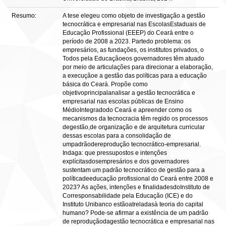
Resumo:
A tese elegeu como objeto de investigação a gestão
tecnocrática e empresarial nas EscolasEstaduais de
Educação Profissional (EEEP) do Ceará entre o
período de 2008 a 2023. Partedo problema: os
empresários, as fundações, os institutos privados, o
Todos pela Educaçãoeos governadores têm atuado
por meio de articulações para direcionar a elaboração,
a execuçãoe a gestão das políticas para a educação
básica do Ceará. Propõe como
objetivoprincipalanalisar a gestão tecnocrática e
empresarial nas escolas públicas de Ensino
MédioIntegradodo Ceará e apreender como os
mecanismos da tecnocracia têm regido os processos
degestão,de organização e de arquitetura curricular
dessas escolas para a consolidação de
umpadrãodereprodução tecnocrático-empresarial.
Indaga: que pressupostos e intenções
explícitasdosempresários e dos governadores
sustentam um padrão tecnocrático de gestão para a
políticadeeducação profissional do Ceará entre 2008 e
2023? As ações, intenções e finalidadesdoInstituto de
Corresponsabilidade pela Educação (ICE) e do
Instituto Unibanco estãoatreladasà teoria do capital
humano? Pode-se afirmar a existência de um padrão
de reproduçãodagestão tecnocrática e empresarial nas