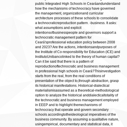
public Integrated High Schools in Cearáandunderstand
how the mechanisms of technocracy have governed
the management, organizationand curricular
architecture processes of these schools to consolidate
a technocraticreproduction pattern. -business. It asks:
what assumptions and explicit
intentionsofbusinesspeople and governors support a
technocratic management pattern for
Ceará'sprofessional education policy between 2008
and 2023? Are the actions, intentionsandpurposes of
the Institute of Co-responsibility for Education (ICE) and
InstitutoUnibancolinked to the theory of human capital?
Can it be said that there is a pattern of
reproductionoftechnocratic and business management
in professional high schools in Ceará?Thisinvestigation
starts from the real, from the real conditions of
presentation of the object to,through abstraction, grasp
its historical manifestations. Historical-dialectical
materialismisassumed as a theoretical-methodological
option to analyze the historical anddialecticaltotality of
the technocratic and business management employed
in EEEP and to highlight themechanisms of
technocracy that operate and govern secondary
schools accordingtotheideological imperatives of the
business community. By assuming a qualitative nature,
usingempirical, documentary and statistical data, it