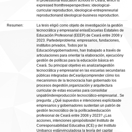
in professional education schools in Ceará, which is
expressed fromthreeperspectives: ideological-
curricular reproduction, ideological-entrepreneurial
reproductionand ideological-business reproduction.
Resumen:
La tesis eligió como objeto de investigación la gestión
tecnocrática y empresarial enlasEscuelas Estatales de
Educación Profesional (EEEP) de Ceará entre 2008 y
2023. Partedelproblema: empresarios, fundaciones,
institutos privados, Todos por la
Educaciónygobernadores, han trabajado a través de
articulaciones para orientar la elaboración, ejecucióny
gestión de políticas para la educación básica en
Ceará. Su principal objetivo es analizarlagestión
tecnocrática y empresarial en las escuelas secundarias
públicas integradas deCearáycomprender cómo los
mecanismos de la tecnocracia han gobernado los
procesos degestión,organización y arquitectura
curricular de estas escuelas para consolidar
unpatróndereproducción tecnocrático-empresarial.. Se
pregunta: ¿Qué supuestos e intenciones explícitasde
empresarios y gobernadores sustentan un patrón de
gestión tecnocrático de la políticadeeducación
profesional de Ceará entre 2008 y 2023? ¿Las
acciones, intenciones ypropósitosdel Instituto de
Corresponsabilidad Educativa (ICE) y del Instituto
Unibanco estánvinculadosa la teoría del capital