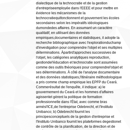
dialectique de la technocratie et de la gestion
d'entrepriseemployée dans l'EEEE et pour mettre en
évidence les mécanismes de la
technocratiequifonctionnent et gouvernent les écoles
secondaires selon les impératifs idéologiques
dumondedes affaires. En assumant un caractère
qualitatif, en utilisant des données
empiriques,documentaires et statistiques, il adopte la
recherche bibliographique avec l'explorationduchamp
d'investigation pour comprendre l'objet et ses multiples
déterminations. Àpartird'approches successives de
l'objet, les catégories analytiques reproduction,
gestiondel'éducation et technocratie sont assumées
comme des outils théoriques pour comprendrel'objet et
ses déterminations. À côté de l'analyse documentaire
et des données statistiques,l'itinéraire méthodologique
a pris comme champ empirique les EPFP du Ceará.
Commerésultat de l'enquête, il indique: a) le
gouvernement du Ceará et les hommes d'affaires
agissentet gèrent la politique de formation
professionnelle dans l'État, avec comme bras
armésl'ICE,de l'entreprise Odebrecht, et l'Instituto
Unibanco; b) Odebrecht fournit les
principesconceptuels de la gestion d'entreprise et
l'Instituto Unibanco fournit les plateformes degestionet
de contrôle de la planification, de la direction et de