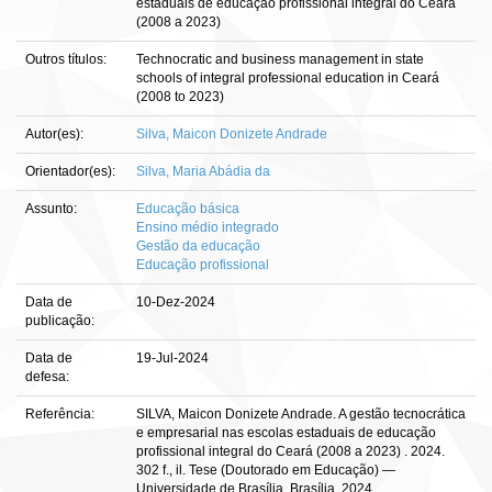
estaduais de educação profissional integral do Ceará
(2008 a 2023)
Outros títulos:
Technocratic and business management in state
schools of integral professional education in Ceará
(2008 to 2023)
Autor(es):
Silva, Maicon Donizete Andrade
Orientador(es):
Silva, Maria Abádia da
Assunto:
Educação básica
Ensino médio integrado
Gestão da educação
Educação profissional
Data de
10-Dez-2024
publicação:
Data de
19-Jul-2024
defesa:
Referência:
SILVA, Maicon Donizete Andrade. A gestão tecnocrática
e empresarial nas escolas estaduais de educação
profissional integral do Ceará (2008 a 2023) . 2024.
302 f., il. Tese (Doutorado em Educação) —
Universidade de Brasília, Brasília, 2024.