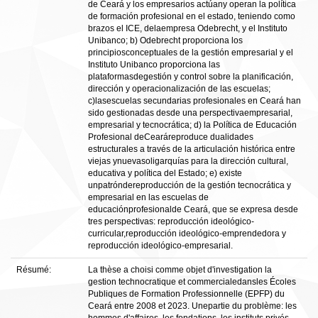
de Ceará y los empresarios actúany operan la política
de formación profesional en el estado, teniendo como
brazos el ICE, delaempresa Odebrecht, y el Instituto
Unibanco; b) Odebrecht proporciona los
principiosconceptuales de la gestión empresarial y el
Instituto Unibanco proporciona las
plataformasdegestión y control sobre la planificación,
dirección y operacionalización de las escuelas;
c)lasescuelas secundarias profesionales en Ceará han
sido gestionadas desde una perspectivaempresarial,
empresarial y tecnocrática; d) la Política de Educación
Profesional deCearáreproduce dualidades
estructurales a través de la articulación histórica entre
viejas ynuevasoligarquías para la dirección cultural,
educativa y política del Estado; e) existe
unpatróndereproducción de la gestión tecnocrática y
empresarial en las escuelas de
educaciónprofesionalde Ceará, que se expresa desde
tres perspectivas: reproducción ideológico-
curricular,reproducción ideológico-emprendedora y
reproducción ideológico-empresarial.
Résumé:
La thèse a choisi comme objet d'investigation la
gestion technocratique et commercialedansles Écoles
Publiques de Formation Professionnelle (EPFP) du
Ceará entre 2008 et 2023. Unepartie du problème: les