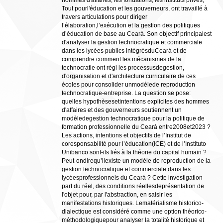
hommes d'affaires, les fondations, les instituts privés,
Tout pourl'éducation et les gouverneurs, ont travaillé à
travers articulations pour diriger
l’élaboration,l’exécution et la gestion des politiques
d’éducation de base au Ceará. Son objectif principalest
d'analyser la gestion technocratique et commerciale
dans les lycées publics intégrésduCeará et de
comprendre comment les mécanismes de la
technocratie ont régi les processusdegestion,
d'organisation et d'architecture curriculaire de ces
écoles pour consolider unmodèlede reproduction
technocratique-entreprise. La question se pose:
quelles hypothèsesetintentions explicites des hommes
d'affaires et des gouverneurs soutiennent un
modèledegestion technocratique pour la politique de
formation professionnelle du Ceará entre2008et2023 ?
Les actions, intentions et objectifs de l’Institut de
coresponsabilité pour l’éducation(ICE) et de l’Instituto
Unibanco sont-ils liés à la théorie du capital humain ?
Peut-ondirequ’ilexiste un modèle de reproduction de la
gestion technocratique et commerciale dans les
lycéesprofessionnels du Ceará ? Cette investigation
part du réel, des conditions réellesdeprésentation de
l'objet pour, par l'abstraction, en saisir les
manifestations historiques. Lematérialisme historico-
dialectique est considéré comme une option théorico-
méthodologiquepour analyser la totalité historique et