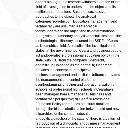
adopts bibliographic researchwiththeexploration of the
field of investigation to understand the object and its
multipledeterminations. Based on successive
approaches to the object, the analytical
categoriesreproduction, Education management and
technocracy are assumed as theoretical
toolstounderstand the object and its determinations.
Along with documentary analysis andstatisticaldata, the
methodological itinerary assumed the SSPE of Ceará
as its empirical field. As resultsof the investigation, it
states: a) the government of Ceará and businesspeople
act andoperatethe professional education policy in the
state, with ICE, from the company Odebrecht,
andInstituto Unibanco as their arms; b) Odebrecht
provides the conceptual principles of
businessmanagement and Instituto Unibanco provides
the management and control platforms
overtheplanning, direction and operationalization of
schools; c) professional high schools inCearáhave
been managed from a managerial, business and
technocratic perspective; d) Ceará'sProfessional
Education Policy reproduces structural dualities
through the historicalarticulation between old and new
oligarchies for the cultural, educational
andpoliticaldirection of the state; e) there is a pattern of
reproduction of technocratic andbusinessmanagement