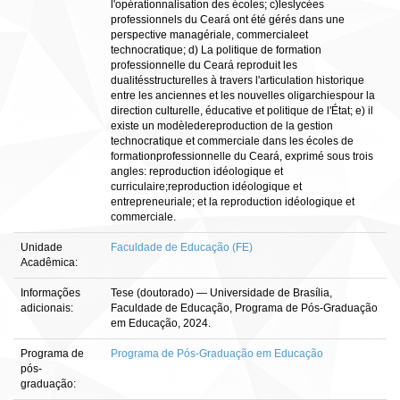
l'opérationnalisation des écoles; c)leslycées
professionnels du Ceará ont été gérés dans une
perspective managériale, commercialeet
technocratique; d) La politique de formation
professionnelle du Ceará reproduit les
dualitésstructurelles à travers l'articulation historique
entre les anciennes et les nouvelles oligarchiespour la
direction culturelle, éducative et politique de l'État; e) il
existe un modèledereproduction de la gestion
technocratique et commerciale dans les écoles de
formationprofessionnelle du Ceará, exprimé sous trois
angles: reproduction idéologique et
curriculaire;reproduction idéologique et
entrepreneuriale; et la reproduction idéologique et
commerciale.
Unidade
Faculdade de Educação (FE)
Acadêmica:
Informações
Tese (doutorado) — Universidade de Brasília,
adicionais:
Faculdade de Educação, Programa de Pós-Graduação
em Educação, 2024.
Programa de
Programa de Pós-Graduação em Educação
pós-
graduação: