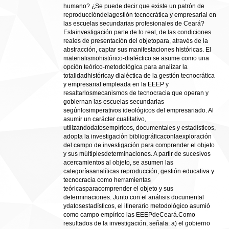
humano? ¿Se puede decir que existe un patrón de
reproduccióndelagestión tecnocrática y empresarial en
las escuelas secundarias profesionales de Ceará?
Estainvestigación parte de lo real, de las condiciones
reales de presentación del objetopara, através de la
abstracción, captar sus manifestaciones históricas. El
materialismohistórico-dialéctico se asume como una
opción teórico-metodológica para analizar la
totalidadhistóricay dialéctica de la gestión tecnocrática
y empresarial empleada en la EEEP y
resaltarlosmecanismos de tecnocracia que operan y
gobiernan las escuelas secundarias
segúnlosimperativos ideológicos del empresariado. Al
asumir un carácter cualitativo,
utilizandodatosempíricos, documentales y estadísticos,
adopta la investigación bibliográficaconlaexploración
del campo de investigación para comprender el objeto
y sus múltiplesdeterminaciones. A partir de sucesivos
acercamientos al objeto, se asumen las
categoríasanalíticas reproducción, gestión educativa y
tecnocracia como herramientas
teóricasparacomprender el objeto y sus
determinaciones. Junto con el análisis documental
ydatosestadísticos, el itinerario metodológico asumió
como campo empírico las EEEPdeCeará.Como
resultados de la investigación, señala: a) el gobierno