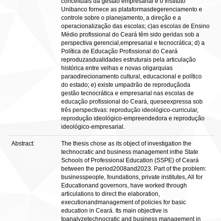
conceituais da gestão empresarial e o Instituto
Unibanco fornece as plataformasdegerenciamento e
controle sobre o planejamento, a direção e a
operacionalização das escolas; c)as escolas de Ensino
Médio profissional do Ceará têm sido geridas sob a
perspectiva gerencial,empresarial e tecnocrática; d) a
Política de Educação Profissional do Ceará
reproduzasdualidades estruturais pela articulação
histórica entre velhas e novas oligarquias
paraodirecionamento cultural, educacional e político
do estado; e) existe umpadrão de reproduçãoda
gestão tecnocrática e empresarial nas escolas de
educação profissional do Ceará, queseexpressa sob
três perspectivas: reprodução ideológico-curricular,
reprodução ideológico-empreendedora e reprodução
ideológico-empresarial.
Abstract:
The thesis chose as its object of investigation the
technocratic and business management inthe State
Schools of Professional Education (SSPE) of Ceará
between the period2008and2023. Part of the problem:
businesspeople, foundations, private institutes, All for
Educationand governors, have worked through
articulations to direct the elaboration,
executionandmanagement of policies for basic
education in Ceará. Its main objective is
toanalyzetechnocratic and business management in