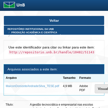
Skip
Voltar
navigation
REPOSITÓRIO INSTITUCIONAL DA UNB
PRODUÇÃO ACADÊMICA E CIENTÍFICA
TESES, DISSERTAÇÕES E PRODUTOS PÓS-DOUTORADO
Use este identificador para citar ou linkar para este item:
http://repositorio.unb.br/handle/10482/51143
Arquivos associados a este item:
Arquivo
Tamanho
Formato
MaiconDonizeteAndradeSilva_TESE.pdf
4,9 MB
Adobe
Visual
PDF
Título:
A gestão tecnocrática e empresarial nas escolas