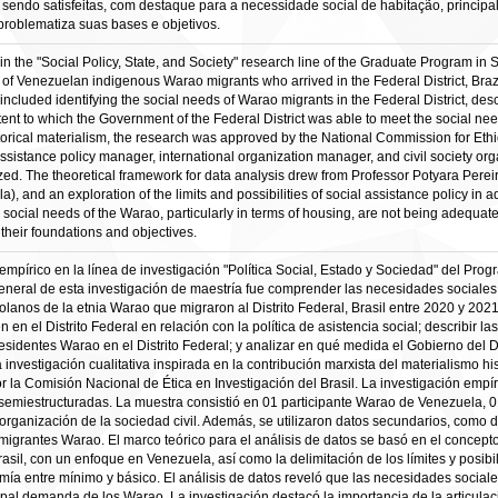
sendo satisfeitas, com destaque para a necessidade social de habitação, princip
 problematiza suas bases e objetivos.
 the "Social Policy, State, and Society" research line of the Graduate Program in S
of Venezuelan indigenous Warao migrants who arrived in the Federal District, Brazil
 included identifying the social needs of Warao migrants in the Federal District, desc
nt to which the Government of the Federal District was able to meet the social nee
torical materialism, the research was approved by the National Commission for Ethic
assistance policy manager, international organization manager, and civil society org
ed. The theoretical framework for data analysis drew from Professor Potyara Pereira
la), and an exploration of the limits and possibilities of social assistance policy i
e social needs of the Warao, particularly in terms of housing, are not being adequa
 their foundations and objectives.
 empírico en la línea de investigación "Política Social, Estado y Sociedad" del Pr
eneral de esta investigación de maestría fue comprender las necesidades sociales en
lanos de la etnia Warao que migraron al Distrito Federal, Brasil entre 2020 y 2021.
en el Distrito Federal en relación con la política de asistencia social; describir la
residentes Warao en el Distrito Federal; y analizar en qué medida el Gobierno del D
nvestigación cualitativa inspirada en la contribución marxista del materialismo hist
 la Comisión Nacional de Ética en Investigación del Brasil. La investigación empíri
 semiestructuradas. La muestra consistió en 01 participante Warao de Venezuela, 01
organización de la sociedad civil. Además, se utilizaron datos secundarios, como 
migrantes Warao. El marco teórico para el análisis de datos se basó en el concept
asil, con un enfoque en Venezuela, así como la delimitación de los límites y posibili
omía entre mínimo y básico. El análisis de datos reveló que las necesidades socia
cipal demanda de los Warao. La investigación destacó la importancia de la articulac