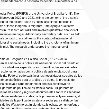
al demanda Warao. A pesquisa evidenciou a importância da
ocial Policy (PPGPS) at the University of Brasília (UnB). The
 between 2020 and 2021, within the context of the district's
ribing the actions taken by social assistance policies to
ds of these indigenous migrants. Employing a qualitative
s in Research of Brazil and involved qualitative analysis of
anization manager. Additionally, secondary data, such as field
's concept of social needs, the context of international
n addressing social needs, including the dichotomy of minimum
tely met. The research underscores the importance of
ograma de Posgrado en Política Social (PPGPS) de la
 el ámbito de la política de asistencia social del distrito en
 Los objetivos específicos son: identificar las necesidades
s acciones tomadas por la política de asistencia social para
istrito Federal pudo satisfacer las necesidades sociales de los
órico dialéctico para el análisis de datos. El proyecto de
ca se llevó a cabo mediante el análisis cualitativo de
 gerente de política de asistencia social, 01 gerente de
diarios de campo y registros documentales sobre los servicios
o de necesidades sociales de la profesora Potyara Pereira, el
dades de la política de asistencia social para satisfacer las
les de los Warao no están siendo satisfechas, con un enfoque
ión entre políticas sociales y problematiza sus bases y