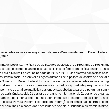
dades sociais e os migrantes indígenas Warao residentes no Distrito Federal, Bra
, 2024.
linha de pesquisa “Política Social, Estado e Sociedade” do Programa de Pós-Grad
estrado foi conhecer as necessidades sociais no âmbito da política distrital de ass
ara o Distrito Federal no período de 2020 a 2021. Os objetivos específicos são: 
assistência social; descrever as ações adotadas pela política de assistência soci
 Governo do Distrito Federal foi capaz de atender às necessidades sociais de mig
erialismo histórico dialético para análise dos dados. O projeto de pesquisa foi s
por meio de análise qualitativa das entrevistas obtidas a partir de perguntas semi e
de assistência social, 01 gestor de organismo internacional, 01 gestor de organiza
tamento documental referente aos atendimentos e demandas em assistência socia
professora Potyara Pereira, o contexto das migrações internacionais no Brasil, com
ocial para fins de alcance das necessidades sociais, discutindo a dicotomia mínim