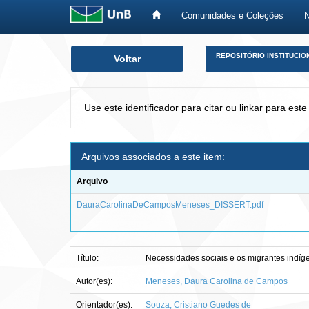
Comunidades e Coleções
Skip
REPOSITÓRIO INSTITUCIO
Voltar
navigation
Use este identificador para citar ou linkar para este
Arquivos associados a este item:
Arquivo
DauraCarolinaDeCamposMeneses_DISSERT.pdf
Título:
Necessidades sociais e os migrantes indíge
Autor(es):
Meneses, Daura Carolina de Campos
Orientador(es):
Souza, Cristiano Guedes de