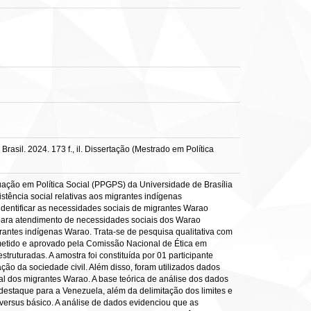
sil. 2024. 173 f., il. Dissertação (Mestrado em Política
uação em Política Social (PPGPS) da Universidade de Brasília
istência social relativas aos migrantes indígenas
identificar as necessidades sociais de migrantes Warao
al para atendimento de necessidades sociais dos Warao
rantes indígenas Warao. Trata-se de pesquisa qualitativa com
ubmetido e aprovado pela Comissão Nacional de Ética em
struturadas. A amostra foi constituída por 01 participante
ção da sociedade civil. Além disso, foram utilizados dados
l dos migrantes Warao. A base teórica de análise dos dados
 destaque para a Venezuela, além da delimitação dos limites e
o versus básico. A análise de dados evidenciou que as