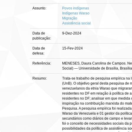
Assunto:
Povos indígenas
Indígenas Warao
Migração
Assistência social
Data de
9-Dez-2024
publicação:
Data de
15-Fev-2024
defesa:
Referência:
MENESES, Daura Carolina de Campos. Necessi
Social) — Universidade de Brasília, Brasília
Resumo:
Trata-se trabalho de pesquisa empírica na 
(UnB). O objetivo geral desta pesquisa de m
venezuelanos da etnia Warao que migraram p
residentes no DF em relação à política de 
residentes no DF; analisar em que medida o
inspiração na contribuição marxista do mat
Pesquisa. A pesquisa empírica foi realizada 
Warao da Venezuela e 01 gestor da política 
secundários como diários de campo e levan
foi o conceito de necessidades sociais da 
possibilidades da política de assistência s