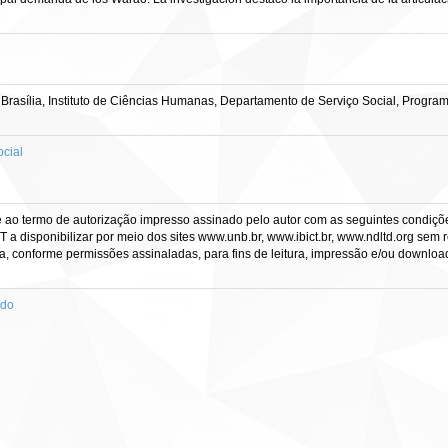
Brasília, Instituto de Ciências Humanas, Departamento de Serviço Social, Progra
cial
e ao termo de autorização impresso assinado pelo autor com as seguintes condições
CT a disponibilizar por meio dos sites www.unb.br, www.ibict.br, www.ndltd.org sem 
a, conforme permissões assinaladas, para fins de leitura, impressão e/ou download, 
ado