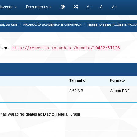
Navegar
Documentos
A-
A
A+
NAL DA UNB
PRODUÇÃO ACADÊMICA E CIENTÍFICA
TESES, DISSERTAÇÕES E PRO
 item:
http://repositorio.unb.br/handle/10482/51126
Tamanho
Formato
8,69 MB
Adobe PDF
nas Warao residentes no Distrito Federal, Brasil