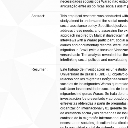
necessidades sociais dos Warao não estão 
articulação entre as políticas sociais assim
Abstract:
This empirical research was conducted within
study aimed to understand the social needs 
social assistance policy. Specific objectives
address these needs, and assessing the exte
approach inspired by Marxist dialectical his
interviews with a Warao participant, social 
diaries and documentary records, were utiliz
migration in Brazil (with a focus on Venezue
versus basic. The analysis revealed that th
interlinking social policies and reevaluating
Resumen:
Este trabajo de investigación es un estudio
Universidad de Brasilia (UnB). El objetivo g
relación con los migrantes indígenas venezo
sociales de los migrantes Warao que residen 
satisfacer las necesidades sociales de los 
migrantes indígenas Warao. Se trata de una i
investigación fue presentado y aprobado por
entrevistas obtenidas a partir de preguntas
organización internacional y 01 gerente de 
de asistencia social y las demandas de los 
contexto de la migración internacional en Br
necesidades sociales, discutiendo la dicot
en la necesidad social de vivienda, la prin